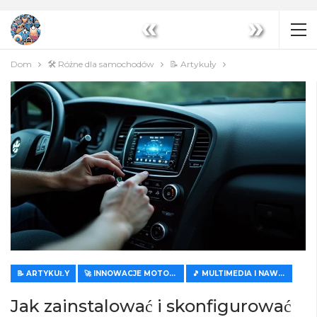
«
»
Dom
🛠️ Różne dla samochodów
📝 Artykuły
📝 ARTYKUŁY
🚀 INNOWACJE MOTORYZACYJNE
🎵 MULTIMEDIA I NAWIGACJA
Jak zainstalować i skonfigurować