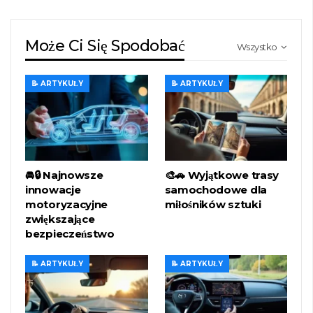
Może Ci Się Spodobać
Wszystko
📝 ARTYKUŁY
📝 ARTYKUŁY
🚘🔒 Najnowsze
🎨🚗 Wyjątkowe trasy
innowacje
samochodowe dla
motoryzacyjne
miłośników sztuki
zwiększające
bezpieczeństwo
📝 ARTYKUŁY
📝 ARTYKUŁY