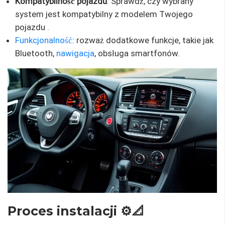
Kompatybilność pojazdu
: Sprawdź, czy wybrany
system jest kompatybilny z modelem Twojego
pojazdu
.
Funkcjonalność
: rozważ dodatkowe funkcje, takie jak
Bluetooth,
nawigacja
, obsługa smartfonów.
Proces instalacji ⚙️📐