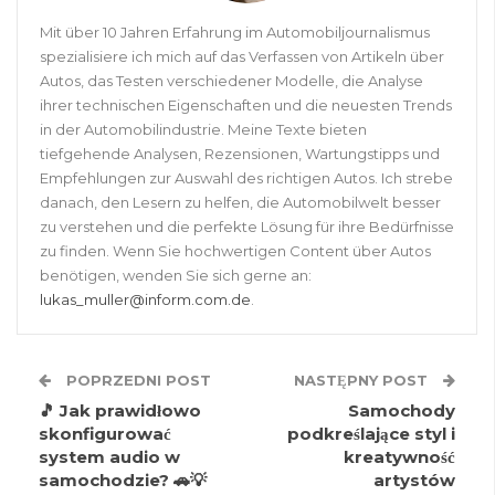
Mit über 10 Jahren Erfahrung im Automobiljournalismus
spezialisiere ich mich auf das Verfassen von Artikeln über
Autos, das Testen verschiedener Modelle, die Analyse
ihrer technischen Eigenschaften und die neuesten Trends
in der Automobilindustrie. Meine Texte bieten
tiefgehende Analysen, Rezensionen, Wartungstipps und
Empfehlungen zur Auswahl des richtigen Autos. Ich strebe
danach, den Lesern zu helfen, die Automobilwelt besser
zu verstehen und die perfekte Lösung für ihre Bedürfnisse
zu finden. Wenn Sie hochwertigen Content über Autos
benötigen, wenden Sie sich gerne an:
lukas_muller@inform.com.de
.
POPRZEDNI POST
NASTĘPNY POST
🎵 Jak prawidłowo
Samochody
skonfigurować
podkreślające styl i
system audio w
kreatywność
samochodzie? 🚗💡
artystów