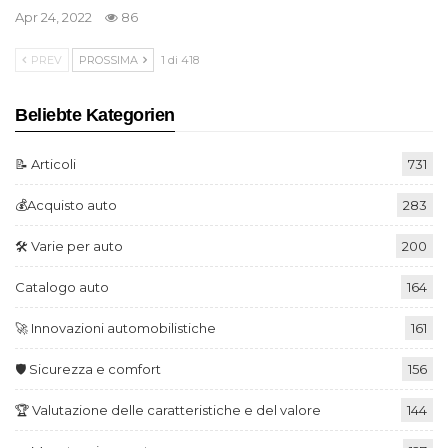
Apr 24, 2022
86
PREV
PROSSIMA
1 di 418
Beliebte Kategorien
📝 Articoli
731
💰Acquisto auto
283
🛠️ Varie per auto
200
Catalogo auto
164
🚀 Innovazioni automobilistiche
161
🛡️ Sicurezza e comfort
156
🏆 Valutazione delle caratteristiche e del valore
144