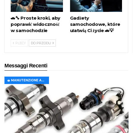
🚗🔧 Proste kroki, aby
Gadżety
poprawić widoczność
samochodowe, które
w samochodzie
ułatwią Ci życie 🚗💡
PLECY
DO PRZODU
Messaggi Recenti
🧽 MANUTENZIONE AUTO