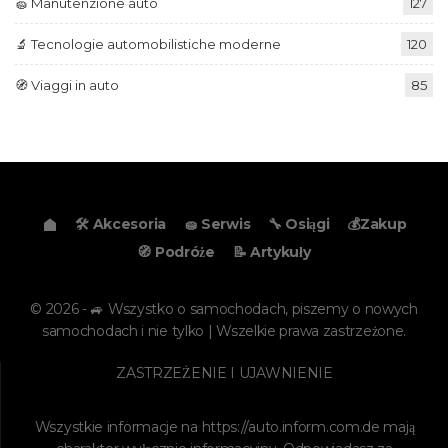
🧽 Manutenzione auto
127
🔬 Tecnologie automobilistiche moderne
120
🧭 Viaggi in auto
85
🛠️ Akcesoria
🧽 Serwis
🔧 Osiągi
💰Zakup
🧭 Podróże
📝 Artykuły
© 2026 - 🚙 Wszystko o samochodach, piszemy o nowych
samochodach i nie tylko | Wszelkie prawa zastrzeżone.
ZASTRZEŻENIE I UJAWNIENIE
Wszystkie informacje na
https://auto.inform.com.de
mają