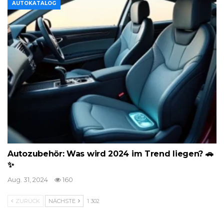
AUTOKATALOG
Autozubehör: Was wird 2024 im Trend liegen? 🚗
✨
Aug. 31, 2024
160
ZURÜCK
NÄCHSTE
1 302