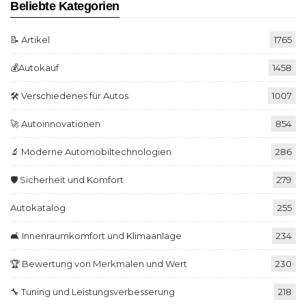
Beliebte Kategorien
📝 Artikel
1765
💰Autokauf
1458
🛠️ Verschiedenes für Autos
1007
🚀 Autoinnovationen
854
🔬 Moderne Automobiltechnologien
286
🛡️ Sicherheit und Komfort
279
Autokatalog
255
🛋️ Innenraumkomfort und Klimaanlage
234
🏆 Bewertung von Merkmalen und Wert
230
🔧 Tuning und Leistungsverbesserung
218