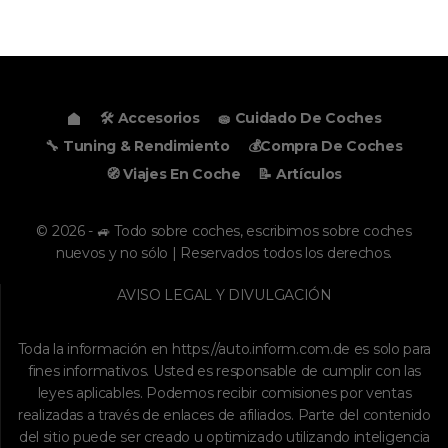
🛠️ Accesorios
🧽 Cuidado De Coches
🔧 Tuning & Rendimiento
💰Compra De Coches
🧭 Viajes En Coche
📝 Artículos
© 2026 - 🚙 Todo sobre coches, escribimos sobre coches
nuevos y no sólo | Reservados todos los derechos.
AVISO LEGAL Y DIVULGACIÓN
Toda la información en
https://auto.inform.com.de
es solo para
fines informativos. Usted es responsable de cumplir con las
leyes aplicables. Podemos recibir comisiones por ventas
realizadas a través de enlaces de afiliados. Parte del contenido
del sitio puede ser creado u optimizado utilizando inteligencia