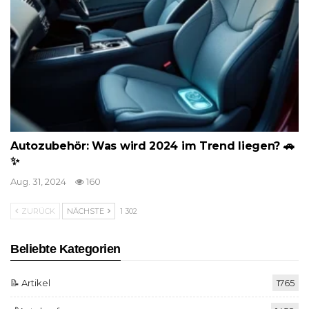
Autozubehör: Was wird 2024 im Trend liegen? 🚗
✨
Aug. 31, 2024
160
ZURÜCK
NÄCHSTE
1 302
Beliebte Kategorien
📝 Artikel
1765