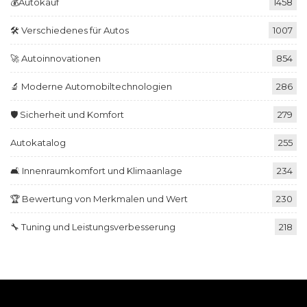
💰Autokauf
1458
🛠️ Verschiedenes für Autos
1007
🚀 Autoinnovationen
854
🔬 Moderne Automobiltechnologien
286
🛡️ Sicherheit und Komfort
279
Autokatalog
255
🛋️ Innenraumkomfort und Klimaanlage
234
🏆 Bewertung von Merkmalen und Wert
230
🔧 Tuning und Leistungsverbesserung
218