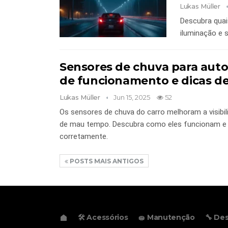
Lukas Müller
Descubra quais
iluminação e 
Sensores de chuva para auto
de funcionamento e dicas de 
Lukas Müller
Jun 15, 2025
52
Os sensores de chuva do carro melhoram a visibi
de mau tempo. Descubra como eles funcionam e 
corretamente.
POSTS MAIS ANTIGOS
🛠️ Acessórios
🧽 Manutenção
🔧 D