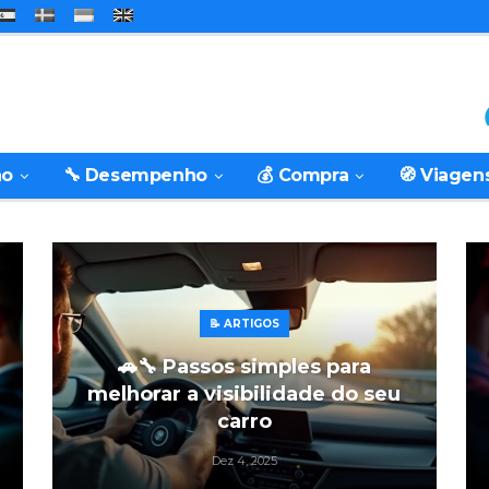
ão
🔧 Desempenho
💰 Compra
🧭 Viagen
📝 ARTIGOS
🚗🔧 Passos simples para
melhorar a visibilidade do seu
carro
Dez 4, 2025