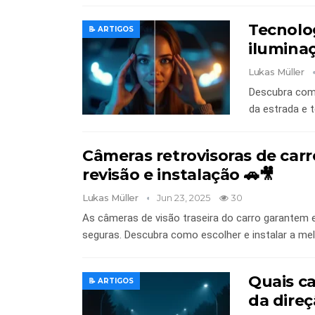
Tecnolo
📝 ARTIGOS
ilumina
Lukas Müller
Descubra como
da estrada e 
Câmeras retrovisoras de carr
revisão e instalação 🚗🎥
Lukas Müller
Jun 23, 2025
30
As câmeras de visão traseira do carro garante
seguras. Descubra como escolher e instalar a mel
Quais ca
📝 ARTIGOS
da direç