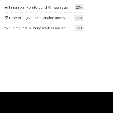
🛋️ Innenraumkomfort und Klimaanlage
234
🏆 Bewertung von Merkmalen und Wert
230
🔧 Tuning und Leistungsverbesserung
218