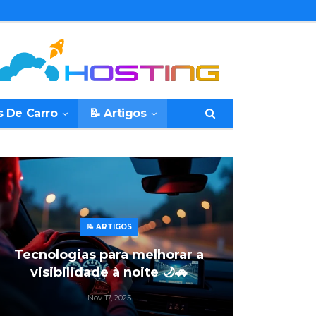
s De Carro
📝 Artigos
📝 ARTIGOS
Tecnologias para melhorar a
visibilidade à noite 🌙🚗
Nov 17, 2025