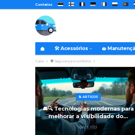
Contatos
🛠️ Acessórios
🧽 Manutenç
Casa
🛡️ Segurança e conforto
📝 ARTIGOS
🚘🔍 Tecnologias modernas para
melhorar a visibilidade do…
Dez 5, 2025