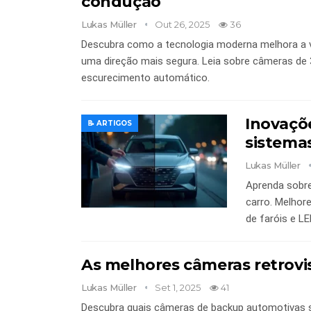
condução
Lukas Müller
Out 26, 2025
36
Descubra como a tecnologia moderna melhora a vi
uma direção mais segura. Leia sobre câmeras de 
escurecimento automático.
Inovaçõ
📝 ARTIGOS
sistema
Lukas Müller
Aprenda sobre
carro. Melhor
de faróis e LE
As melhores câmeras retrovi
Lukas Müller
Set 1, 2025
41
Descubra quais câmeras de backup automotivas 