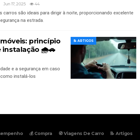
Jun 17, 2025
44
 carros são ideais para dirigir à noite, proporcionando excelente
segurança na estrada.
móveis: princípio
📝 ARTIGOS
instalação 🌧️🚗
lidade e a segurança em caso
como instalá-los
esempenho
💰 Compra
🧭 Viagens De Carro
📝 Artigos