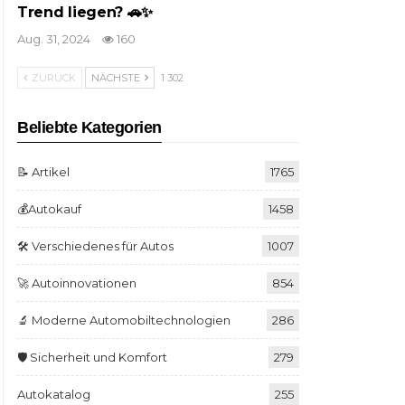
Trend liegen? 🚗✨
Aug. 31, 2024
160
ZURÜCK
NÄCHSTE
1 302
Beliebte Kategorien
📝 Artikel
1765
💰Autokauf
1458
🛠️ Verschiedenes für Autos
1007
🚀 Autoinnovationen
854
🔬 Moderne Automobiltechnologien
286
🛡️ Sicherheit und Komfort
279
Autokatalog
255