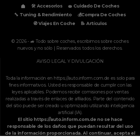
🛠️ Accesorios
🧽 Cuidado De Coches
🔧 Tuning & Rendimiento
💰Compra De Coches
🧭 Viajes En Coche
📝 Artículos
© 2026 - 🚙 Todo sobre coches, escribimos sobre coches
nuevos y no sólo | Reservados todos los derechos.
AVISO LEGAL Y DIVULGACIÓN
Toda la información en
https://auto.inform.com.de
es solo para
fines informativos. Usted es responsable de cumplir con las
leyes aplicables. Podemos recibir comisiones por ventas
realizadas a través de enlaces de afiliados. Parte del contenido
del sitio puede ser creado u optimizado utilizando inteligencia
artificial (IA).
El sitio
https://auto.inform.com.de
no se hace
responsable de los daños que puedan resultar del uso
de la información proporcionada. Al continuar, acepta el
aviso legal
, la
política de privacidad
y el uso de IA en el