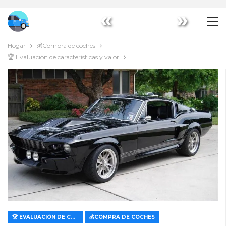
«
»
Hogar
💰Compra de coches
🏆 Evaluación de características y valor
🏆 EVALUACIÓN DE CARACTERÍSTICAS Y VALOR
💰COMPRA DE COCHES