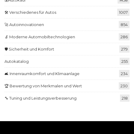
🛠️ Verschiedenes für Autos
1007
🚀 Autoinnovationen
854
🔬 Moderne Automobiltechnologien
286
🛡️ Sicherheit und Komfort
279
Autokatalog
255
🛋️ Innenraumkomfort und Klimaanlage
234
🏆 Bewertung von Merkmalen und Wert
230
🔧 Tuning und Leistungsverbesserung
218