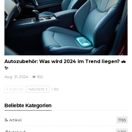
Autozubehör: Was wird 2024 im Trend liegen? 🚗
✨
Aug. 31, 2024
160
ZURÜCK
NÄCHSTE
1 302
Beliebte Kategorien
📝 Artikel
1765
💰Autokauf
1458