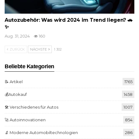
Autozubehör: Was wird 2024 im Trend liegen? 🚗
✨
Aug. 31, 2024
160
ZURÜCK
NÄCHSTE
1 302
Beliebte Kategorien
📝 Artikel
1765
💰Autokauf
1458
🛠️ Verschiedenes für Autos
1007
🚀 Autoinnovationen
854
🔬 Moderne Automobiltechnologien
286