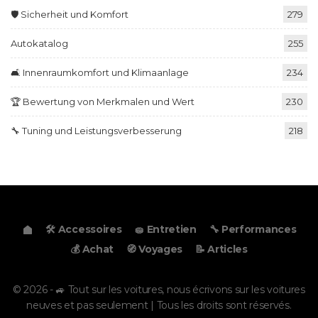
🛡️ Sicherheit und Komfort
279
Autokatalog
255
🛋️ Innenraumkomfort und Klimaanlage
234
🏆 Bewertung von Merkmalen und Wert
230
🔧 Tuning und Leistungsverbesserung
218
🛠️ Accessoires
🧽 Entretien
🔧 Performances
💰 Achat
🧭 Voyages
📝 Articles
© 2026 - 🚙 Tout sur les voitures, nous écrivons sur les voitures
neuves et pas seulement | Tous les droits sont réservés.