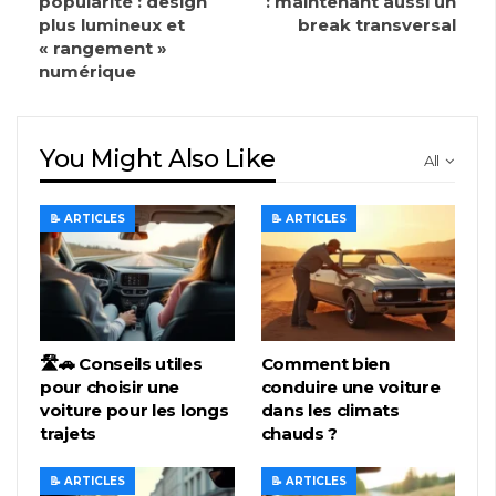
popularité : design
: maintenant aussi un
plus lumineux et
break transversal
« rangement »
numérique
You Might Also Like
All
📝 ARTICLES
📝 ARTICLES
🛣️🚗 Conseils utiles
Comment bien
pour choisir une
conduire une voiture
voiture pour les longs
dans les climats
trajets
chauds ?
📝 ARTICLES
📝 ARTICLES