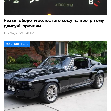
Низькі обороти холостого ходу на прогрітому
двигуні: причини…
Тра 24, 2022
84
💰АВТОКУПІВЛЯ