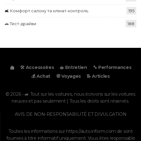
🛋️ Комфорт салону та клімат-контроль
195
🚗 Тест-драйви
188
🛠️ Accessoires
🧽 Entretien
🔧 Performances
💰 Achat
🧭 Voyages
📝 Articles
© 2026 - 🚙 Tout sur les voitures, nous écrivons sur les voitures
neuves et pas seulement | Tous les droits sont réservés.
AVIS DE NON-RESPONSABILITÉ ET DIVULGATION
Toutes les informations sur
https://auto.inform.com.de
sont
fournies à titre informatif uniquement. Vous êtes responsable