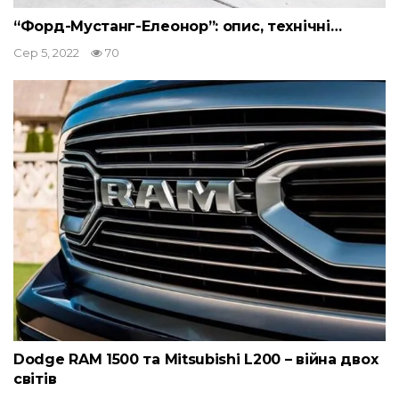
“Форд-Мустанг-Елеонор”: опис, технічні…
Сер 5, 2022
70
Dodge RAM 1500 та Mitsubishi L200 – війна двох
світів