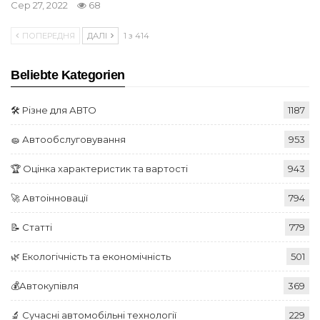
Сер 27, 2022
68
ПОПЕРЕДНЯ
ДАЛІ
1 з 414
Beliebte Kategorien
🛠️ Різне для АВТО
1187
🧽 Автообслуговування
953
🏆 Оцінка характеристик та вартості
943
🚀 Автоінновації
794
📝 Статті
779
🌿 Екологічність та економічність
501
💰Автокупівля
369
🔬 Сучасні автомобільні технології
229