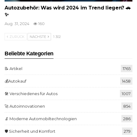
Autozubehör: Was wird 2024 im Trend liegen? 🚗
✨
Aug. 31, 2024
160
ZURÜCK
NÄCHSTE
1 302
Beliebte Kategorien
📝 Artikel
1765
💰Autokauf
1458
🛠️ Verschiedenes für Autos
1007
🚀 Autoinnovationen
854
🔬 Moderne Automobiltechnologien
286
🛡️ Sicherheit und Komfort
279