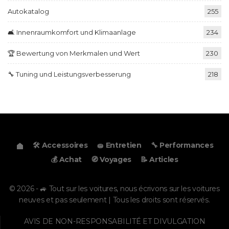
Autokatalog
255
🛋️ Innenraumkomfort und Klimaanlage
234
🏆 Bewertung von Merkmalen und Wert
230
🔧 Tuning und Leistungsverbesserung
218
🛠️ Accessoires
🧽 Entretien
🔧 Performances
💰 Achat
🧭 Voyages
📝 Articles
© 2026 - 🚙 Tout sur les voitures, nous écrivons sur les voitures
neuves et pas seulement | Tous les droits sont réservés.
AVIS DE NON-RESPONSABILITÉ ET DIVULGATION