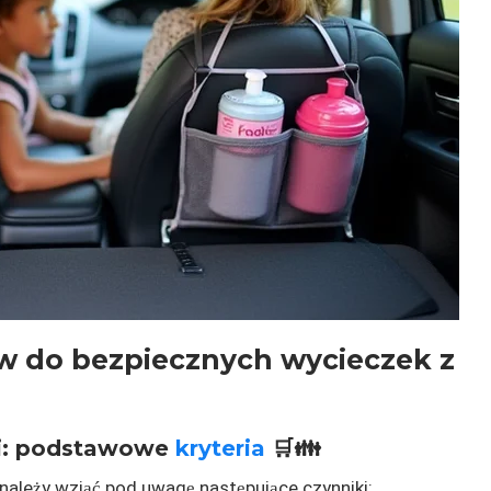
w do bezpiecznych wycieczek z
eci: podstawowe
kryteria
🛒👪
 należy wziąć pod uwagę następujące czynniki: