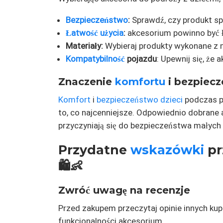
Bezpieczeństwo
:
Sprawdź, czy produkt sp
Łatwość użycia
:
akcesorium powinno być ła
Materiały:
Wybieraj produkty wykonane z m
Kompatybilność
pojazdu
: Upewnij się, że
Znaczenie
komfortu
i bezpiecz
Komfort
i
bezpieczeństwo dzieci
podczas po
to, co najcenniejsze. Odpowiednio dobrane a
przyczyniają się do bezpieczeństwa małych
Przydatne
wskazówki
pr
🛍️👶
Zwróć uwagę na recenzje
Przed zakupem przeczytaj opinie innych kup
funkcjonalności akcesorium.