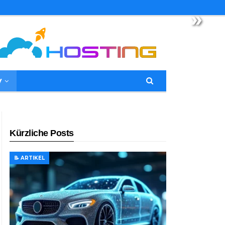
»
y
Kürzliche Posts
📝 ARTIKEL