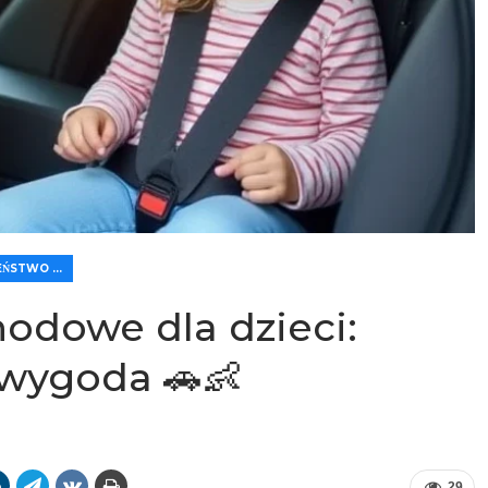
🛡️ BEZPIECZEŃSTWO I KOMFORT
odowe dla dzieci:
 wygoda 🚗👶
29