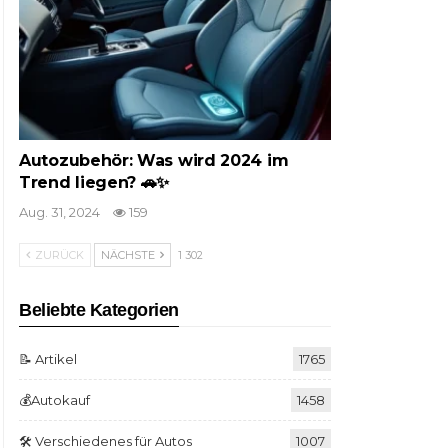
Autozubehör: Was wird 2024 im
Trend liegen? 🚗✨
Aug. 31, 2024
159
ZURÜCK
NÄCHSTE
1 302
Beliebte Kategorien
📝 Artikel
1765
💰Autokauf
1458
🛠️ Verschiedenes für Autos
1007