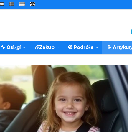
🔧 Osiągi
💰Zakup
🧭 Podróże
📝 Artykuł