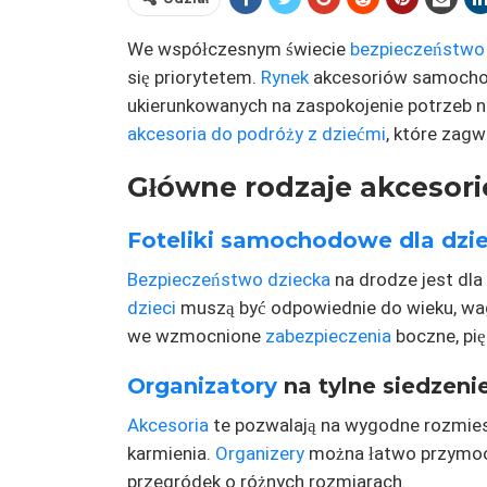
We współczesnym świecie
bezpieczeństwo
się priorytetem.
Rynek
akcesoriów samocho
ukierunkowanych na zaspokojenie potrzeb 
akcesoria do podróży z dziećmi
, które zag
Główne rodzaje akcesorió
Foteliki samochodowe dla dzie
Bezpieczeństwo dziecka
na drodze jest dl
dzieci
muszą być odpowiednie do wieku, wa
we wzmocnione
zabezpieczenia
boczne, pi
Organizatory
na tylne siedzeni
Akcesoria
te pozwalają na wygodne rozmiesz
karmienia.
Organizery
można łatwo przymocow
przegródek o różnych rozmiarach.