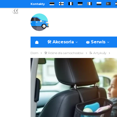
Kontakty
«
🛠️ Akcesoria
🧽 Serwis
Dom
🛠️ Różne dla samochodów
📝 Artykuły