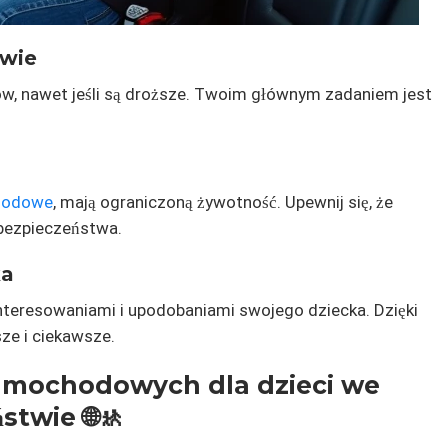
twie
w, nawet jeśli są droższe. Twoim głównym zadaniem jest
chodowe
, mają ograniczoną żywotność. Upewnij się, że
 bezpieczeństwa.
ka
ainteresowaniami i upodobaniami swojego dziecka. Dzięki
ze i ciekawsze.
amochodowych dla dzieci we
twie 🌐🚸