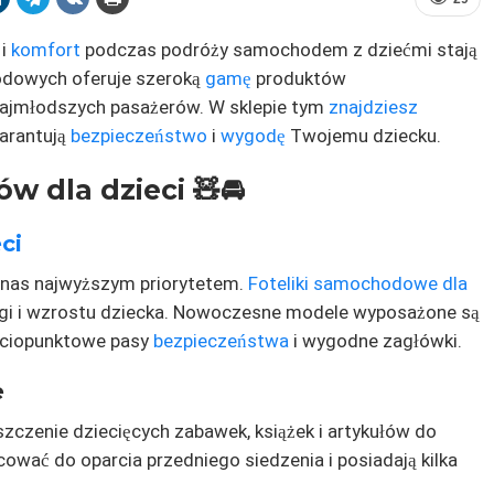
i
komfort
podczas podróży samochodem z dziećmi stają
dowych oferuje szeroką
gamę
produktów
najmłodszych pasażerów. W sklepie tym
znajdziesz
warantują
bezpieczeństwo
i
wygodę
Twojemu dziecku.
w dla dzieci 🧸🚘
ci
a nas najwyższym priorytetem.
Foteliki samochodowe dla
gi i wzrostu dziecka. Nowoczesne modele wyposażone są
ęciopunktowe pasy
bezpieczeństwa
i wygodne zagłówki.
e
czenie dziecięcych zabawek, książek i artykułów do
ać do oparcia przedniego siedzenia i posiadają kilka