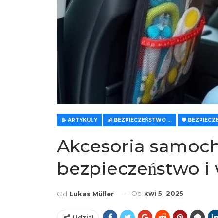
📝 ARTYKUŁY
👶 BEZPIECZEŃSTWO DZIECI W SAMOCHODZIE
Akcesoria samoch
bezpieczeństwo i
Od
kwi 5, 2025
Od
Lukas Müller
Udział