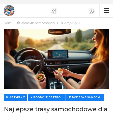
«
»
Dom
🛠️ Różne dla samochodów
📝 Artykuły
📝 ARTYKUŁY
🍷 PODRÓŻE GASTRONOMICZNE I WINIARSKIE
🧭 PODRÓŻE SAMOCHODEM
Najlepsze trasy samochodowe dla