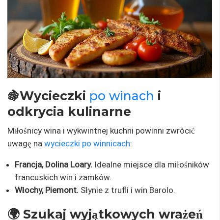
🍇Wycieczki
po winach
i
odkrycia kulinarne
Miłośnicy wina i wykwintnej kuchni powinni zwrócić
uwagę na
wycieczki po winnicach
:
Francja, Dolina Loary.
Idealne miejsce dla miłośników
francuskich win i zamków.
Włochy, Piemont.
Słynie z trufli i win Barolo.
🌍 Szukaj wyjątkowych wrażeń