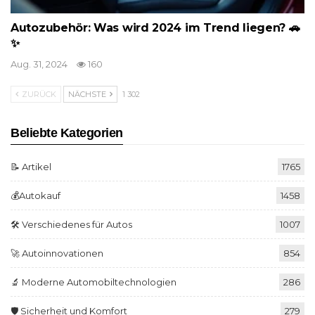
Autozubehör: Was wird 2024 im Trend liegen? 🚗
✨
Aug. 31, 2024
160
ZURÜCK
NÄCHSTE
1 302
Beliebte Kategorien
📝 Artikel
1765
💰Autokauf
1458
🛠️ Verschiedenes für Autos
1007
🚀 Autoinnovationen
854
🔬 Moderne Automobiltechnologien
286
🛡️ Sicherheit und Komfort
279