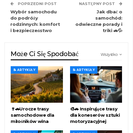
POPRZEDNI POST
NASTĘPNY POST
Wybór samochodu
Jak dbać o
do podróży
samochód:
rodzinnych: komfort
odwieczne porady i
i bezpieczeństwo
triki 🚗💦
Może Ci Się Spodobać
Wszystko
📝 ARTYKUŁY
📝 ARTYKUŁY
🍷🚗Urocze trasy
🎨🚗 Inspirujące trasy
samochodowe dla
dla koneserów sztuki
miłośników wina
motoryzacyjnej