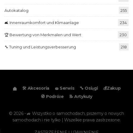
Autokatalog
255
🛋️ Innenraumkomfort und Klimaanlage
234
🏆 Bewertung von Merkmalen und Wert
230
🔧 Tuning und Leistungsverbesserung
218
🛠️ Akcesoria
🧽 Serwis
🔧 Osiągi
💰Zakup
🧭 Podróże
📝 Artykuły
© 2026 - 🚙 Wszystko o samochodach, piszemy o nowych
samochodach i nie tylko | Wszelkie prawa zastrzeżone.
ZASTRZEŻENIE I UJAWNIENIE