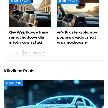
📝 ARTYKUŁY
📝 ARTYKUŁY
🎨🚗 Wyjątkowe trasy
🚗🔧 Proste kroki, aby
samochodowe dla
poprawić widoczność
miłośników sztuki
w samochodzie
PLECY
DO PRZODU
Kürzliche Posts
📝 ARTIKEL