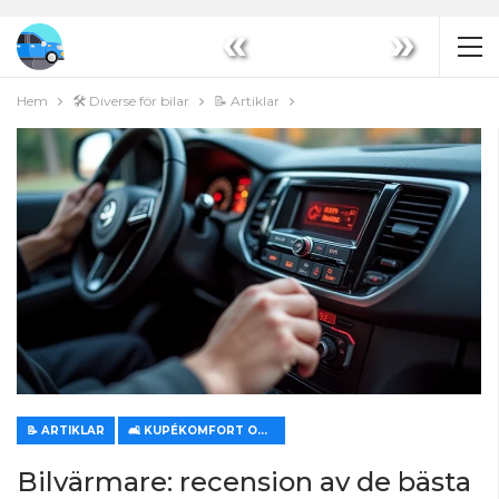
«
»
Hem
🛠️ Diverse för bilar
📝 Artiklar
📝 ARTIKLAR
🛋️ KUPÉKOMFORT OCH KLIMATKONTROLL
Bilvärmare: recension av de bästa