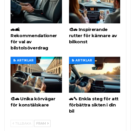
🚗🛋️
🎨🚗 Inspirerande
Rekommendationer
rutter för kännare av
för val av
bilkonst
bilstolsöverdrag
📝 ARTIKLAR
📝 ARTIKLAR
🎨🚗 Unika körvägar
🚗🔧 Enkla steg för att
för konstälskare
förbättra sikten i din
bil
TILLBAKA
FRAM