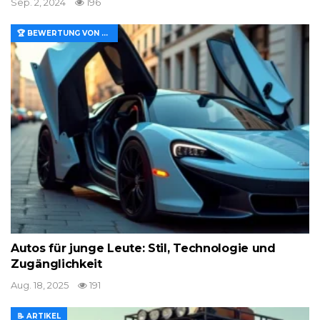
Sep. 2, 2024
196
🏆 BEWERTUNG VON MERKMALEN UND WERT
Autos für junge Leute: Stil, Technologie und
Zugänglichkeit
Aug. 18, 2025
191
📝 ARTIKEL