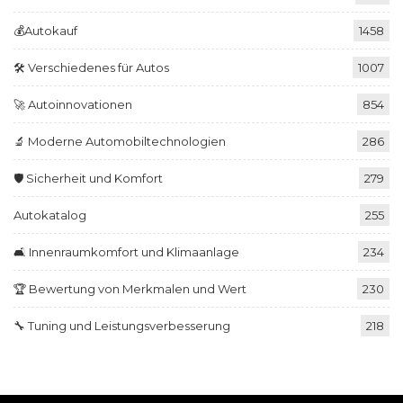
💰Autokauf
1458
🛠️ Verschiedenes für Autos
1007
🚀 Autoinnovationen
854
🔬 Moderne Automobiltechnologien
286
🛡️ Sicherheit und Komfort
279
Autokatalog
255
🛋️ Innenraumkomfort und Klimaanlage
234
🏆 Bewertung von Merkmalen und Wert
230
🔧 Tuning und Leistungsverbesserung
218