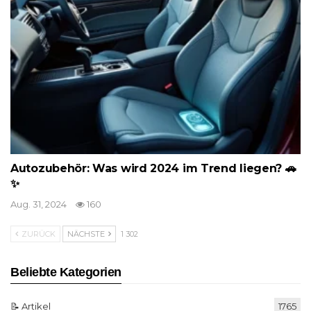
Autozubehör: Was wird 2024 im Trend liegen? 🚗
✨
Aug. 31, 2024
160
ZURÜCK
NÄCHSTE
1 302
Beliebte Kategorien
📝 Artikel
1765