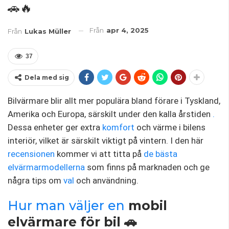
🚗🔥
Från
apr 4, 2025
Från
Lukas Müller
37
Dela med sig
Bilvärmare blir allt mer populära bland förare i Tyskland,
Amerika och Europa, särskilt under den kalla årstiden
.
Dessa enheter ger extra
komfort
och värme i bilens
interiör, vilket är särskilt viktigt på vintern. I den här
recensionen
kommer vi att titta på
de bästa
elvärmarmodellerna
som finns på marknaden och ge
några tips om
val
och användning.
Hur man väljer en
mobil
elvärmare för bil 🚗️