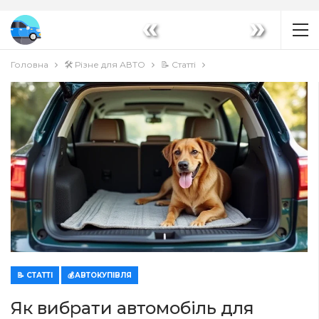
«
»
Головна
🛠️ Різне для АВТО
📝 Статті
📝 СТАТТІ
💰АВТОКУПІВЛЯ
Як вибрати автомобіль для