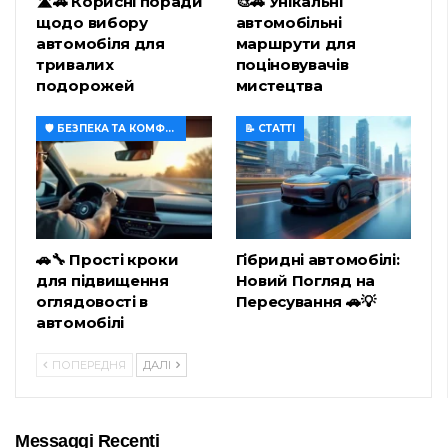
🛣️🚗 Корисні поради
🎨🚗 Унікальні
щодо вибору
автомобільні
автомобіля для
маршрути для
тривалих
поціновувачів
подорожей
мистецтва
🛡️ БЕЗПЕКА ТА КОМФОРТ
📝 СТАТТІ
🚗🔧 Прості кроки
Гібридні автомобілі:
для підвищення
Новий Погляд на
оглядовості в
Пересування 🚗💡
автомобілі
ПОПЕРЕДНЯ
ДАЛІ
Messaggi Recenti