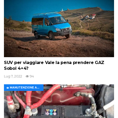
SUV per viaggiare Vale la pena prendere GAZ
Sobol 4×4?
Lug 7, 2022
94
🧽 MANUTENZIONE AUTO