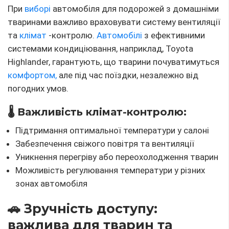
При
виборі
автомобіля для подорожей з домашніми
тваринами важливо враховувати систему вентиляції
та
клімат
-контролю.
Автомобілі
з ефективними
системами кондиціювання, наприклад, Toyota
Highlander, гарантують, що тварини почуватимуться
комфортом,
але під час поїздки, незалежно від
погодних умов.
🌡️ Важливість клімат-контролю:
Підтримання оптимальної температури у салоні
Забезпечення свіжого повітря та вентиляції
Уникнення перегріву або переохолодження тварин
Можливість регулювання температури у різних
зонах автомобіля
🚗 Зручність доступу:
важлива для тварин та