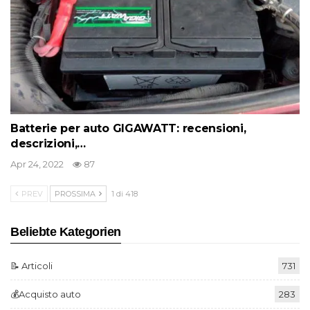
Batterie per auto GIGAWATT: recensioni,
descrizioni,…
Apr 24, 2022
87
PREV
PROSSIMA
1 di 418
Beliebte Kategorien
📝 Articoli
731
💰Acquisto auto
283