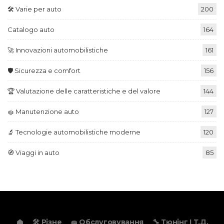
🛠️ Varie per auto
200
Catalogo auto
164
🚀 Innovazioni automobilistiche
161
🛡️ Sicurezza e comfort
156
🏆 Valutazione delle caratteristiche e del valore
144
🧽 Manutenzione auto
127
🔬 Tecnologie automobilistiche moderne
120
🧭 Viaggi in auto
85
🛠️ Різне
🧽 Обслуговування
🔧 Тюнінг І Т.д.