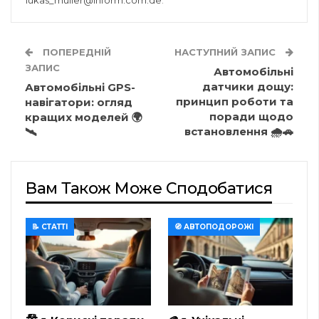
lukas_muller@inform.com.de
.
ПОПЕРЕДНІЙ
НАСТУПНИЙ ЗАПИС
ЗАПИС
Автомобільні
датчики дощу:
Автомобільні GPS-
принцип роботи та
навігатори: огляд
поради щодо
кращих моделей 🌍
встановлення 🌧️🚗
🛰️
Вам Також Може Сподобатися
📝 СТАТТІ
🧭 АВТОПОДОРОЖІ