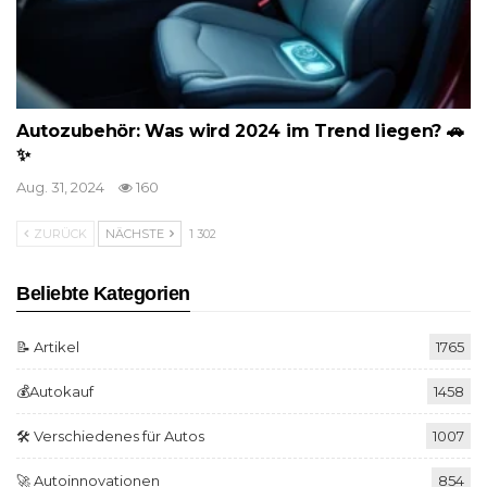
Autozubehör: Was wird 2024 im Trend liegen? 🚗
✨
Aug. 31, 2024
160
ZURÜCK
NÄCHSTE
1 302
Beliebte Kategorien
📝 Artikel
1765
💰Autokauf
1458
🛠️ Verschiedenes für Autos
1007
🚀 Autoinnovationen
854