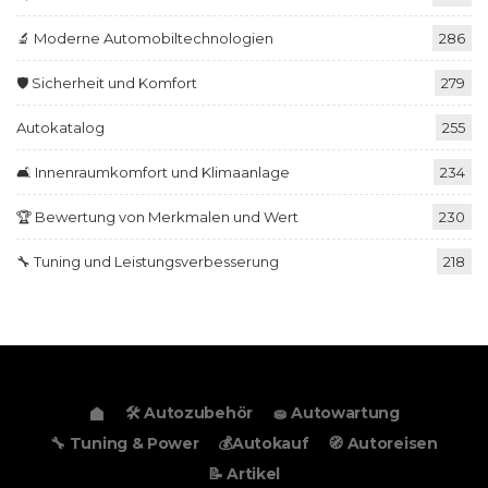
🔬 Moderne Automobiltechnologien
286
🛡️ Sicherheit und Komfort
279
Autokatalog
255
🛋️ Innenraumkomfort und Klimaanlage
234
🏆 Bewertung von Merkmalen und Wert
230
🔧 Tuning und Leistungsverbesserung
218
🛠️ Autozubehör
🧽 Autowartung
🔧 Tuning & Power
💰Autokauf
🧭 Autoreisen
📝 Artikel