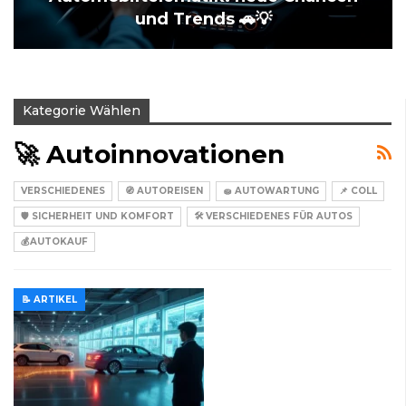
und Trends 🚗💡
Kategorie Wählen
🚀 Autoinnovationen
VERSCHIEDENES
🧭 AUTOREISEN
🧽 AUTOWARTUNG
📌 COLL
🛡️ SICHERHEIT UND KOMFORT
🛠️ VERSCHIEDENES FÜR AUTOS
💰AUTOKAUF
📝 ARTIKEL