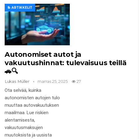
📝 ARTIKKELIT
Autonomiset autot ja
vakuutushinnat: tulevaisuus teillä
🚗🔍
Lukas Müller
marras 25, 2025
27
Ota selvää, kuinka
autonomisten autojen tulo
muuttaa autovakuutuksen
maailmaa. Lue riskien
alentamisesta,
vakuutusmaksujen
muutoksista ja uusista