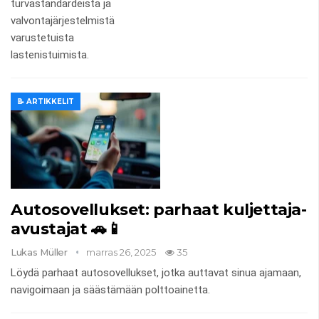
turvastandardeista ja
valvontajärjestelmistä
varustetuista
lastenistuimista.
📝 ARTIKKELIT
Autosovellukset: parhaat kuljettaja-
avustajat 🚗📱
Lukas Müller
marras 26, 2025
35
Löydä parhaat autosovellukset, jotka auttavat sinua ajamaan,
navigoimaan ja säästämään polttoainetta.