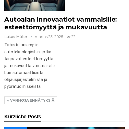
Autoalan innovaatiot vammaisille:
esteettömyyttä ja mukavuutta
Lukas Müller
marras 23, 2025
22
Tutustu uusimpiin
autoteknologioihin, jotka
tarjoavat esteettömyyttä
ja mukavuutta vammaisille.
Lue automaattisista
ohjausjärjestelmistä ja
pyörätuolihisseistä.
VANHOJA ENNÄTYKSIÄ
Kürzliche Posts