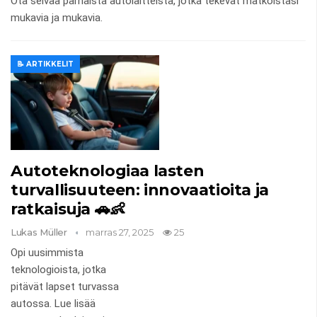
Ota selvää parhaista autolaitteista, jotka tekevät matkoistasi
mukavia ja mukavia.
📝 ARTIKKELIT
Autoteknologiaa lasten
turvallisuuteen: innovaatioita ja
ratkaisuja 🚗👶
Lukas Müller
marras 27, 2025
25
Opi uusimmista
teknologioista, jotka
pitävät lapset turvassa
autossa. Lue lisää