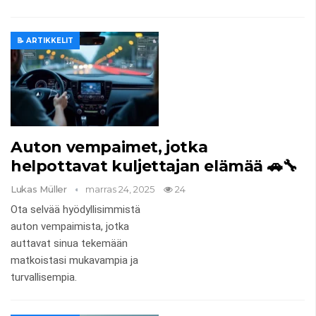
📝 ARTIKKELIT
Auton vempaimet, jotka
helpottavat kuljettajan elämää 🚗🔧
Lukas Müller
marras 24, 2025
24
Ota selvää hyödyllisimmistä
auton vempaimista, jotka
auttavat sinua tekemään
matkoistasi mukavampia ja
turvallisempia.