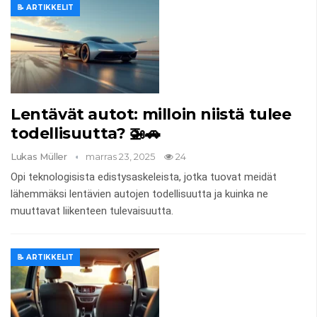
📝 ARTIKKELIT
Lentävät autot: milloin niistä tulee
todellisuutta? 🚁🚗
Lukas Müller
marras 23, 2025
24
Opi teknologisista edistysaskeleista, jotka tuovat meidät
lähemmäksi lentävien autojen todellisuutta ja kuinka ne
muuttavat liikenteen tulevaisuutta.
📝 ARTIKKELIT