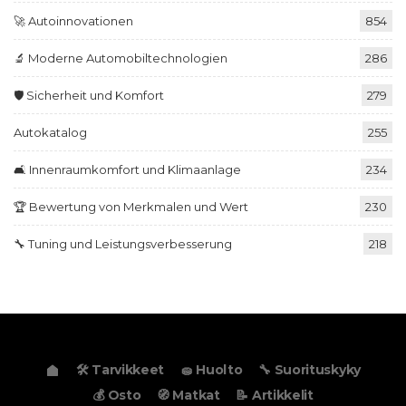
🚀 Autoinnovationen
854
🔬 Moderne Automobiltechnologien
286
🛡️ Sicherheit und Komfort
279
Autokatalog
255
🛋️ Innenraumkomfort und Klimaanlage
234
🏆 Bewertung von Merkmalen und Wert
230
🔧 Tuning und Leistungsverbesserung
218
🛠️ Tarvikkeet
🧽 Huolto
🔧 Suorituskyky
💰 Osto
🧭 Matkat
📝 Artikkelit