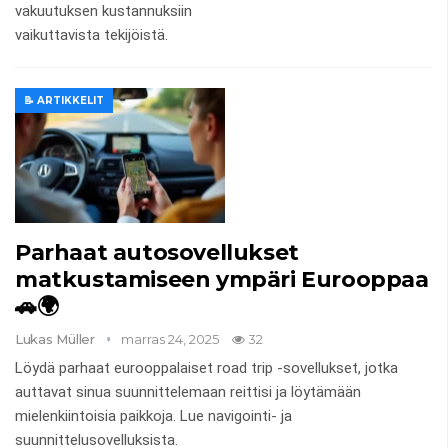
vakuutuksen kustannuksiin
vaikuttavista tekijöistä.
📝 ARTIKKELIT
Parhaat autosovellukset
matkustamiseen ympäri Eurooppaa
🚗🌍
Lukas Müller
marras 24, 2025
32
Löydä parhaat eurooppalaiset road trip -sovellukset, jotka
auttavat sinua suunnittelemaan reittisi ja löytämään
mielenkiintoisia paikkoja. Lue navigointi- ja
suunnittelusovelluksista.