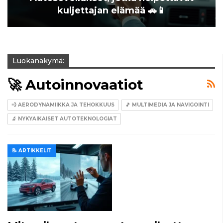
kuljettajan elämää 🚗📱
Luokanäkymä:
🚀 Autoinnovaatiot
💨 AERODYNAMIIKKA JA TEHOKKUUS
🎵 MULTIMEDIA JA NAVIGOINTI
🔬 NYKYAIKAISET AUTOTEKNOLOGIAT
📝 ARTIKKELIT