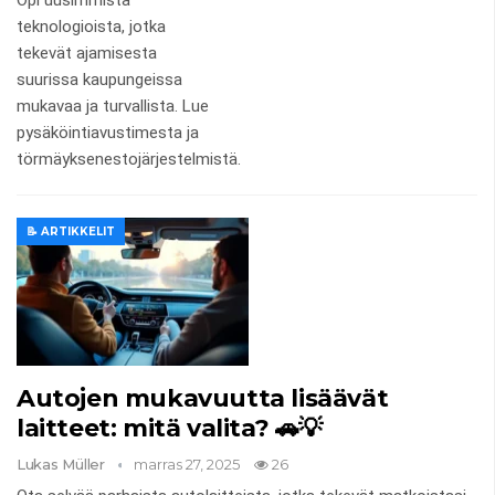
teknologioista, jotka
tekevät ajamisesta
suurissa kaupungeissa
mukavaa ja turvallista. Lue
pysäköintiavustimesta ja
törmäyksenestojärjestelmistä.
📝 ARTIKKELIT
Autojen mukavuutta lisäävät
laitteet: mitä valita? 🚗💡
Lukas Müller
marras 27, 2025
26