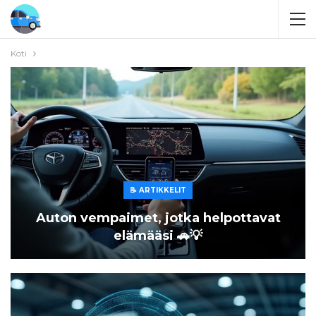
Koti
📝 ARTIKKELIT
Auton vempaimet, jotka helpottavat
elämääsi 🚗💡