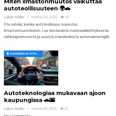
Miten ilmastonmuutos vaikuttaa
autoteollisuuteen 🌍🚗
Lukas Müller
marras 30, 2025
30
Ota selvää, kuinka autoteollisuus sopeutuu
ilmastonmuutokseen. Lue kestävästä materiaalikehityksestä,
sähköajoneuvoista ja uusista standardeista autonvalmistajille.
🛣️ AJAMINEN JA PITKÄT MATKAT
Autoteknologiaa mukavaan ajoon
kaupungissa 🚗🌆
Lukas Müller
marras 29, 2025
32
Opi uusimmista