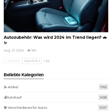
Autozubehör: Was wird 2024 im Trend liegen? 🚗
✨
Aug. 31, 2024
160
ZURÜCK
NÄCHSTE
1 302
Beliebte Kategorien
📝 Artikel
1765
💰Autokauf
1458
🛠️ Verschiedenes für Autos
1007