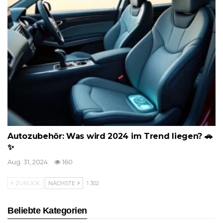
Autozubehör: Was wird 2024 im Trend liegen? 🚗
✨
Aug. 31, 2024
160
ZURÜCK
NÄCHSTE
1 302
Beliebte Kategorien