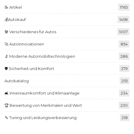
📝 Artikel
1765
💰Autokauf
1458
🛠️ Verschiedenes für Autos
1007
🚀 Autoinnovationen
854
🔬 Moderne Automobiltechnologien
286
🛡️ Sicherheit und Komfort
279
Autokatalog
255
🛋️ Innenraumkomfort und Klimaanlage
234
🏆 Bewertung von Merkmalen und Wert
230
🔧 Tuning und Leistungsverbesserung
218