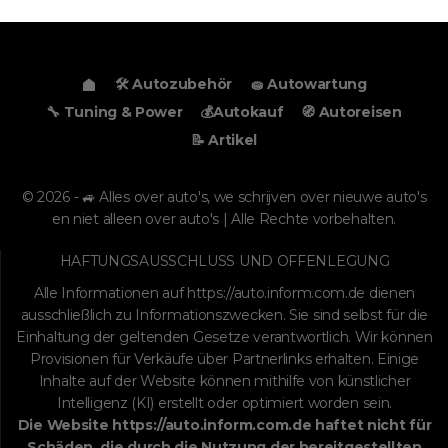
🛠️ Autozubehör
🧽 Autowartung
🔧 Tuning & Power
💰Autokauf
🧭 Autoreisen
📝 Artikel
© 2026 - 🚙 Alles over auto's, we schrijven over nieuwe auto's
en niet alleen over auto's | Alle Rechte vorbehalten.
HAFTUNGSAUSSCHLUSS UND OFFENLEGUNG
Alle Informationen auf
https://auto.inform.com.de
dienen
ausschließlich zu Informationszwecken. Sie sind selbst für die
Einhaltung der geltenden Gesetze verantwortlich. Wir können
Provisionen für Verkäufe über Partnerlinks erhalten. Einige
Inhalte auf der Website können mithilfe von künstlicher
Intelligenz (KI) erstellt oder optimiert worden sein.
Die Website
https://auto.inform.com.de
haftet nicht für
Schäden, die durch die Nutzung der bereitgestellten