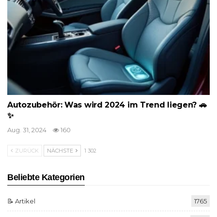
Autozubehör: Was wird 2024 im Trend liegen? 🚗
✨
Aug. 31, 2024
160
ZURÜCK
NÄCHSTE
1 302
Beliebte Kategorien
📝 Artikel
1765