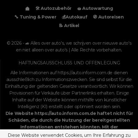
🛠️ Autozubehör
🧽 Autowartung
🔧 Tuning & Power
💰Autokauf
🧭 Autoreisen
📝 Artikel
© 2026 - 🚙 Alles over auto's, we schrijven over nieuwe auto's
en niet alleen over auto's | Alle Rechte vorbehalten.
HAFTUNGSAUSSCHLUSS UND OFFENLEGUNG
Alle Informationen auf
https://auto.inform.com.de
dienen
ausschließlich zu Informationszwecken. Sie sind selbst für die
Einhaltung der geltenden Gesetze verantwortlich. Wir können
Provisionen für Verkäufe über Partnerlinks erhalten. Einige
Inhalte auf der Website können mithilfe von künstlicher
Intelligenz (KI) erstellt oder optimiert worden sein.
Die Website
https://auto.inform.com.de
haftet nicht für
Schäden, die durch die Nutzung der bereitgestellten
Informationen entstehen könnten. Mit der
fortgesetzten Nutzung stimmen Sie dem
Diese Website verwendet Cookies, um Ihre Erfahrung zu