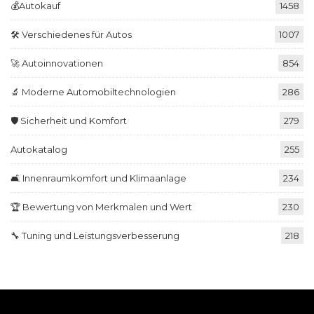
💰Autokauf
1458
🛠️ Verschiedenes für Autos
1007
🚀 Autoinnovationen
854
🔬 Moderne Automobiltechnologien
286
🛡️ Sicherheit und Komfort
279
Autokatalog
255
🛋️ Innenraumkomfort und Klimaanlage
234
🏆 Bewertung von Merkmalen und Wert
230
🔧 Tuning und Leistungsverbesserung
218