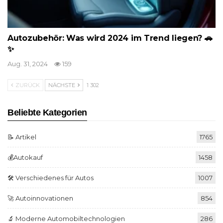
Autozubehör: Was wird 2024 im Trend liegen? 🚗
✨
Aug. 31, 2024
159
ZURÜCK
NÄCHSTE
1 302
Beliebte Kategorien
📝 Artikel
1765
💰Autokauf
1458
🛠️ Verschiedenes für Autos
1007
🚀 Autoinnovationen
854
🔬 Moderne Automobiltechnologien
286