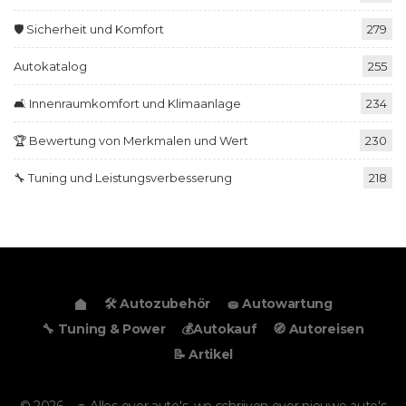
🛡️ Sicherheit und Komfort
279
Autokatalog
255
🛋️ Innenraumkomfort und Klimaanlage
234
🏆 Bewertung von Merkmalen und Wert
230
🔧 Tuning und Leistungsverbesserung
218
🛠️ Autozubehör
🧽 Autowartung
🔧 Tuning & Power
💰Autokauf
🧭 Autoreisen
📝 Artikel
© 2026 - 🚙 Alles over auto's, we schrijven over nieuwe auto's