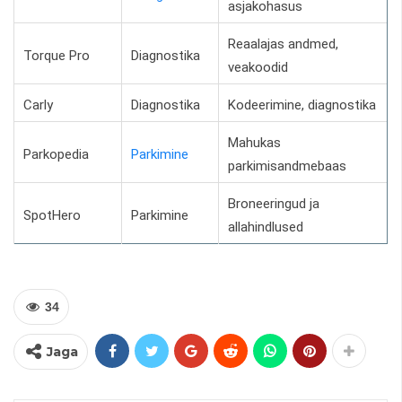
asjakohasus
Reaalajas andmed,
Torque Pro
Diagnostika
veakoodid
Carly
Diagnostika
Kodeerimine, diagnostika
Mahukas
Parkopedia
Parkimine
parkimisandmebaas
Broneeringud ja
SpotHero
Parkimine
allahindlused
34
Jaga