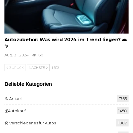
Autozubehör: Was wird 2024 im Trend liegen? 🚗
✨
Aug. 31, 2024
160
ZURÜCK
NÄCHSTE
1 302
Beliebte Kategorien
📝 Artikel
1765
💰Autokauf
1458
🛠️ Verschiedenes für Autos
1007