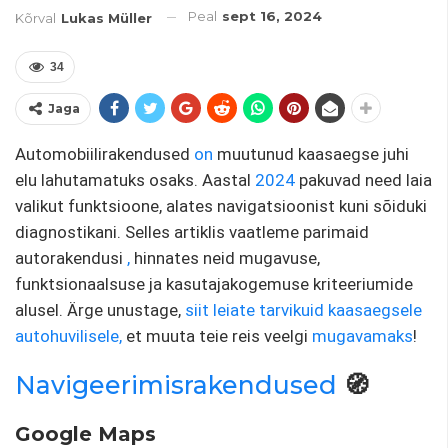
Peal
sept 16, 2024
Kõrval
Lukas Müller
34
Jaga
Automobiilirakendused
on
muutunud kaasaegse juhi
elu lahutamatuks osaks. Aastal
2024
pakuvad need laia
valikut funktsioone, alates navigatsioonist kuni sõiduki
diagnostikani. Selles artiklis vaatleme parimaid
autorakendusi
,
hinnates neid mugavuse,
funktsionaalsuse ja kasutajakogemuse kriteeriumide
alusel. Ärge unustage,
siit leiate tarvikuid kaasaegsele
autohuvilisele,
et muuta teie reis veelgi
mugavamaks
!
Navigeerimisrakendused
🧭
Google Maps