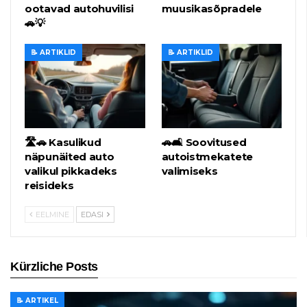
ootavad autohuvilisi
muusikasõpradele
🚗💡
📝 ARTIKLID
📝 ARTIKLID
🛣️🚗 Kasulikud
🚗🛋️ Soovitused
näpunäited auto
autoistmekatete
valikul pikkadeks
valimiseks
reisideks
EELMINE
EDASI
Kürzliche Posts
📝 ARTIKEL