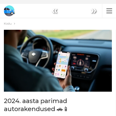
«
»
Kodu
2024. aasta parimad
autorakendused 🚗📱