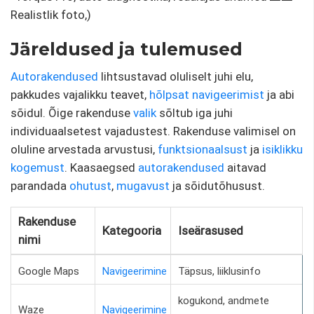
Realistlik foto,)
Järeldused ja tulemused
Autorakendused
lihtsustavad oluliselt juhi elu,
pakkudes vajalikku teavet,
hõlpsat navigeerimist
ja abi
sõidul. Õige rakenduse
valik
sõltub iga juhi
individuaalsetest vajadustest. Rakenduse valimisel on
oluline arvestada arvustusi,
funktsionaalsust
ja
isiklikku
kogemust
. Kaasaegsed
autorakendused
aitavad
parandada
ohutust
,
mugavust
ja sõidutõhusust.
Rakenduse
Kategooria
Iseärasused
nimi
Google Maps
Navigeerimine
Täpsus, liiklusinfo
kogukond, andmete
Waze
Navigeerimine