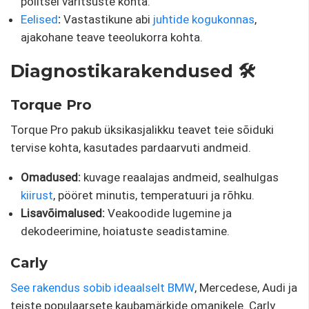
politsei varitsuste kohta.
Eelised
:
Vastastikune abi
juhtide kogukonnas
,
ajakohane teave teeolukorra kohta.
Diagnostikarakendused 🛠️
Torque Pro
Torque Pro pakub üksikasjalikku teavet teie sõiduki
tervise kohta, kasutades pardaarvuti andmeid.
Omadused:
kuvage reaalajas andmeid, sealhulgas
kiirust
, pööret minutis, temperatuuri ja rõhku.
Lisavõimalused:
Veakoodide lugemine ja
dekodeerimine, hoiatuste seadistamine.
Carly
See rakendus sobib ideaalselt BMW
, Mercedese, Audi ja
teiste populaarsete kaubamärkide omanikele. Carly