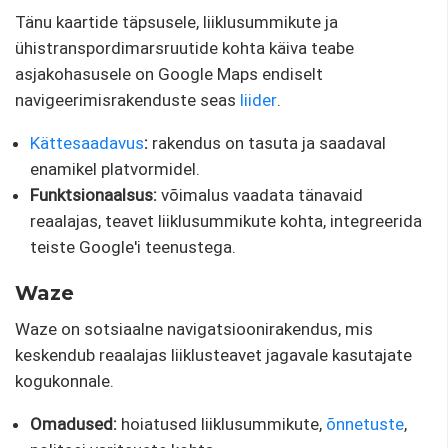
Tänu kaartide täpsusele, liiklusummikute ja
ühistranspordimarsruutide kohta käiva teabe
asjakohasusele on Google Maps endiselt
navigeerimisrakenduste seas
liider
.
Kättesaadavus
:
rakendus on tasuta ja saadaval
enamikel platvormidel.
Funktsionaalsus:
võimalus vaadata tänavaid
reaalajas, teavet liiklusummikute kohta, integreerida
teiste Google'i teenustega.
Waze
Waze on sotsiaalne navigatsioonirakendus, mis
keskendub reaalajas liiklusteavet jagavale kasutajate
kogukonnale.
Omadused:
hoiatused liiklusummikute,
õnnetuste
,