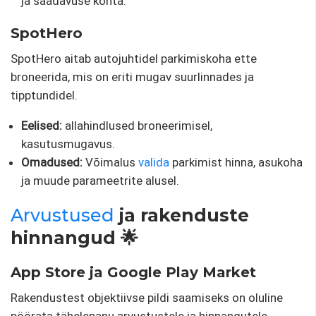
ja saadavuse kohta.
SpotHero
SpotHero aitab autojuhtidel parkimiskoha ette
broneerida, mis on eriti mugav suurlinnades ja
tipptundidel.
Eelised:
allahindlused broneerimisel,
kasutusmugavus.
Omadused:
Võimalus
valida
parkimist hinna, asukoha
ja muude parameetrite alusel.
Arvustused
ja rakenduste
hinnangud 🌟
App Store ja Google Play Market
Rakendustest objektiivse pildi saamiseks on oluline
pöörata tähelepanu arvustustele ja hinnangutele