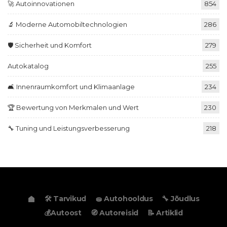
🚀 Autoinnovationen
854
🔬 Moderne Automobiltechnologien
286
🛡️ Sicherheit und Komfort
279
Autokatalog
255
🛋️ Innenraumkomfort und Klimaanlage
234
🏆 Bewertung von Merkmalen und Wert
230
🔧 Tuning und Leistungsverbesserung
218
🛠️ Tarvikud
🧽 Autohooldus
🔧 Jõudlus
💰Autoost
🧭 Autoreisid
📝 Artiklid