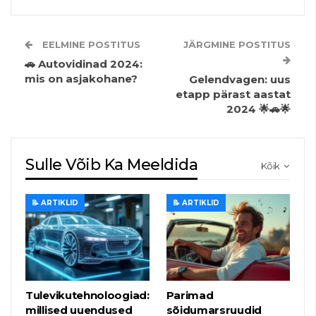
EELMINE POSTITUS
JÄRGMINE POSTITUS
🚗 Autovidinad 2024:
mis on asjakohane?
Gelendvagen: uus
etapp pärast aastat
2024 🌟🚗🌟
Sulle Võib Ka Meeldida
Kõik
📝 ARTIKLID
📝 ARTIKLID
Tulevikutehnoloogiad:
Parimad
millised uuendused
sõidumarsruudid