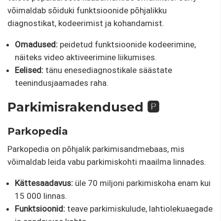
võimaldab sõiduki funktsioonide põhjalikku
diagnostikat, kodeerimist ja kohandamist.
Omadused:
peidetud funktsioonide kodeerimine,
näiteks video aktiveerimine liikumises.
Eelised:
tänu enesediagnostikale säästate
teenindusjaamades raha.
Parkimisrakendused 🅿️
Parkopedia
Parkopedia on põhjalik parkimisandmebaas, mis
võimaldab leida vabu parkimiskohti maailma linnades.
Kättesaadavus:
üle 70 miljoni parkimiskoha enam kui
15 000 linnas.
Funktsioonid:
teave parkimiskulude, lahtiolekuaegade