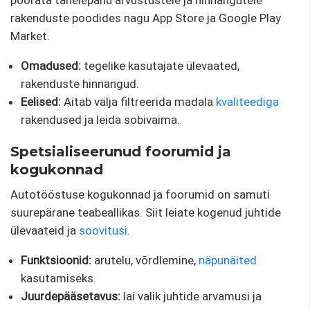
rakenduste poodides nagu App Store ja Google Play
Market.
Omadused:
tegelike kasutajate ülevaated,
rakenduste hinnangud.
Eelised:
Aitab välja filtreerida madala
kvaliteediga
rakendused ja leida sobivaima.
Spetsialiseerunud foorumid ja
kogukonnad
Autotööstuse kogukonnad ja foorumid on samuti
suurepärane teabeallikas. Siit leiate kogenud juhtide
ülevaateid ja
soovitusi.
Funktsioonid:
arutelu, võrdlemine,
näpunäited
kasutamiseks.
Juurdepääsetavus:
lai valik juhtide arvamusi ja