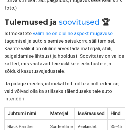
“turvaistmekatted, paigaldus, mugavus 📸📸 Realistlik
foto,)
Tulemused ja
soovitused
🏆
Istmekatete
valimine on oluline aspekt
mugavuse
tagamisel ja auto sisemise seisukorra säilitamisel.
Kaante valikul on oluline arvestada materjali, stiili,
paigaldamise lihtsust ja hooldust. Soovitatav on valida
katted, mis vastavad teie isiklikele eelistustele ja
sõiduki kasutusvajadustele.
Ja pidage meeles, istmekatted mitte ainult ei kaitse,
vaid võivad olla ka stiilseks täienduseks teie auto
interjööri.
Juhtumi nimi
Materjal
Iseärasused
Hind
Black Panther
Sünteetiline
Veekindel,
35-45