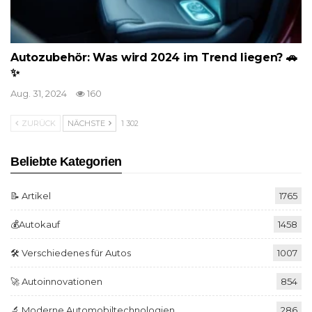
Autozubehör: Was wird 2024 im Trend liegen? 🚗
✨
Aug. 31, 2024
160
ZURÜCK
NÄCHSTE
1 302
Beliebte Kategorien
📝 Artikel
1765
💰Autokauf
1458
🛠️ Verschiedenes für Autos
1007
🚀 Autoinnovationen
854
🔬 Moderne Automobiltechnologien
286