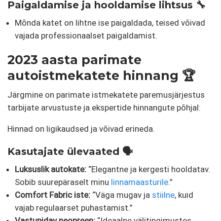
Paigaldamise ja hooldamise lihtsus 🔧
Mõnda katet on lihtne ise paigaldada, teised võivad
vajada professionaalset paigaldamist.
2023 aasta parimate
autoistmekatete hinnang 🏆
Järgmine on parimate istmekatete paremusjärjestus
tarbijate arvustuste ja ekspertide hinnangute põhjal:
Hinnad on ligikaudsed ja võivad erineda.
Kasutajate ülevaated 🗣️
Luksuslik autokate:
“Elegantne ja kergesti hooldatav.
Sobib suurepäraselt minu
linnamaasturile
.”
Comfort Fabric iste:
“Väga mugav ja
stiilne
, kuid
vajab regulaarset puhastamist.”
Vastupidav neopreen:
“Ideaalne välitingimustes