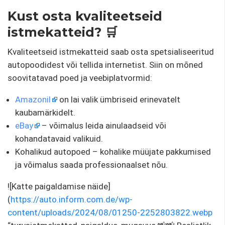
Kust osta kvaliteetseid
istmekatteid? 🛒
Kvaliteetseid istmekatteid saab osta spetsialiseeritud
autopoodidest või tellida internetist. Siin on mõned
soovitatavad poed ja veebiplatvormid:
Amazonil
on lai valik ümbriseid erinevatelt
kaubamärkidelt.
eBay
– võimalus leida ainulaadseid või
kohandatavaid valikuid.
Kohalikud autopoed – kohalike müüjate pakkumised
ja võimalus saada professionaalset nõu.
![Katte paigaldamise näide]
(
https://auto.inform.com.de/wp-
content/uploads/2024/08/01250-2252803822.webp