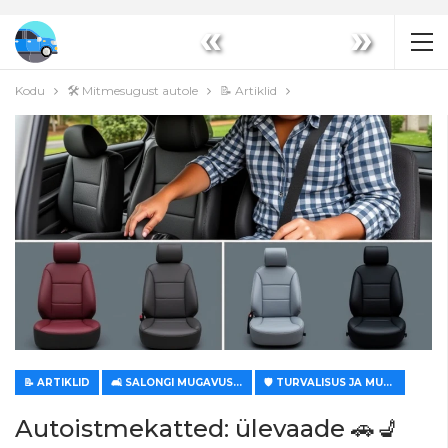
«
»
Kodu
🛠️ Mitmesugust autole
📝 Artiklid
📝 ARTIKLID
🛋️ SALONGI MUGAVUS JA KLIIMAKONTROLL
🛡️ TURVALISUS JA MUGAVUS
Autoistmekatted: ülevaade 🚗💺