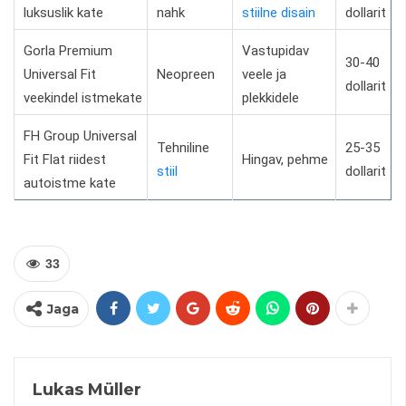
luksuslik kate
nahk
stiilne disain
dollarit
Gorla Premium
Vastupidav
30-40
Universal Fit
Neopreen
veele ja
dollarit
veekindel istmekate
plekkidele
FH Group Universal
Tehniline
25-35
Fit Flat riidest
Hingav, pehme
stiil
dollarit
autoistme kate
33
Jaga
Lukas Müller