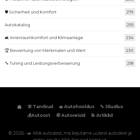
🛡️ Sicherheit und Komfort
279
Autokatalog
255
🛋️ Innenraumkomfort und Klimaanlage
234
🏆 Bewertung von Merkmalen und Wert
230
🔧 Tuning und Leistungsverbesserung
218
🛠️ Tarvikud
🧽 Autohooldus
🔧 Jõudlus
💰Autoost
🧭 Autoreisid
📝 Artiklid
© 2026 - 🚙 Kõik autodest, me kirjutame uutest autodest ja
mitte ainult | Kõik õigused kaitstud.