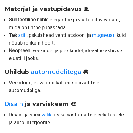
Materjal ja vastupidavus 🧵
Sünteetiline nahk:
elegantne ja vastupidav variant,
mida on lihtne puhastada.
Tek
stiil
:
pakub head ventilatsiooni ja
mugavust
, kuid
nõuab rohkem hoolt.
Neopreen:
veekindel ja plekikindel, ideaalne aktiivse
elustiili jaoks.
Ühildub
automudelitega
🚘
Veenduge, et valitud katted sobivad teie
automudeliga.
Disain
ja värviskeem 🎨
Disaini ja värvi
valik
peaks vastama teie eelistustele
ja auto interjöörile.