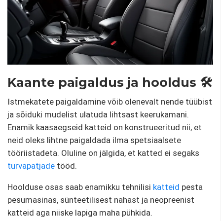
Kaante paigaldus ja hooldus 🛠️
Istmekatete paigaldamine võib olenevalt nende tüübist
ja sõiduki mudelist ulatuda lihtsast keerukamani.
Enamik kaasaegseid katteid on konstrueeritud nii, et
neid oleks lihtne paigaldada ilma spetsiaalsete
tööriistadeta. Oluline on jälgida, et katted ei segaks
turvapatjade
tööd.
Hoolduse osas saab enamikku tehnilisi
katteid
pesta
pesumasinas, sünteetilisest nahast ja neopreenist
katteid aga niiske lapiga maha pühkida.