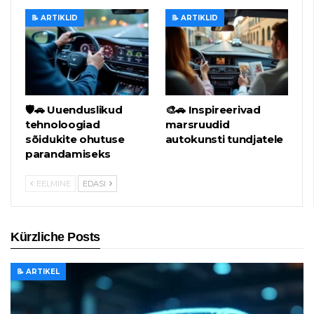
📝 ARTIKLID
📝 ARTIKLID
🛡️🚗 Uuenduslikud
🎨🚗 Inspireerivad
tehnoloogiad
marsruudid
sõidukite ohutuse
autokunsti tundjatele
parandamiseks
EELMINE
EDASI
Kürzliche Posts
📝 ARTIKEL