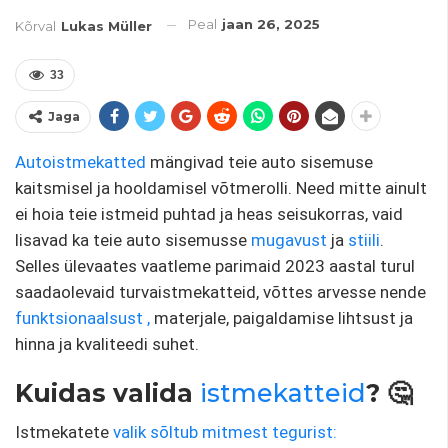
Peal
jaan 26, 2025
Kõrval
Lukas Müller
33
Jaga
Autoistmekatted
mängivad teie auto sisemuse
kaitsmisel ja hooldamisel võtmerolli. Need mitte ainult
ei hoia teie istmeid puhtad ja heas seisukorras, vaid
lisavad ka teie auto sisemusse
mugavust
ja
stiili
.
Selles ülevaates vaatleme parimaid 2023 aastal turul
saadaolevaid turvaistmekatteid, võttes arvesse nende
funktsionaalsust
,
materjale, paigaldamise lihtsust ja
hinna ja kvaliteedi suhet.
Kuidas valida
istmekatteid
? 🤔
Istmekatete
valik sõltub mitmest tegurist: