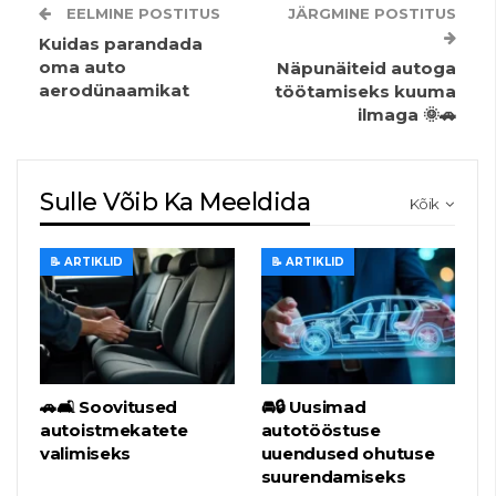
EELMINE POSTITUS
JÄRGMINE POSTITUS
Kuidas parandada
oma auto
Näpunäiteid autoga
aerodünaamikat
töötamiseks kuuma
ilmaga 🌞🚗
Sulle Võib Ka Meeldida
Kõik
📝 ARTIKLID
📝 ARTIKLID
🚗🛋️ Soovitused
🚘🔒 Uusimad
autoistmekatete
autotööstuse
valimiseks
uuendused ohutuse
suurendamiseks