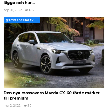
lägga och hur…
sep 10, 2022
176
🏆 UTVÄRDERING AV EGENSKAPER OCH VÄRDE
Den nya crossovern Mazda CX-60 förde märket
till premium
maj 2, 2022
96