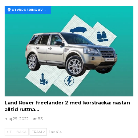
🏆 UTVÄRDERING AV EGENSKAPER OCH VÄRDE
Land Rover Freelander 2 med körsträcka: nästan
alltid ruttna…
maj 29, 2022
83
TILLBAKA
FRAM
1 av 414