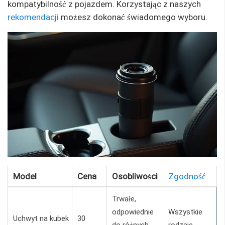
kompatybilność z pojazdem. Korzystając z naszych
rekomendacji
możesz dokonać świadomego wyboru.
Model
Cena
Osobliwości
Zgodność
Trwałe,
odpowiednie
Wszystkie
Uchwyt na kubek
30
do różnych
rodzaje