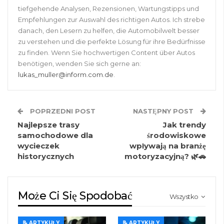
tiefgehende Analysen, Rezensionen, Wartungstipps und
Empfehlungen zur Auswahl des richtigen Autos. Ich strebe
danach, den Lesern zu helfen, die Automobilwelt besser
zu verstehen und die perfekte Lösung für ihre Bedürfnisse
zu finden. Wenn Sie hochwertigen Content über Autos
benötigen, wenden Sie sich gerne an:
lukas_muller@inform.com.de
.
POPRZEDNI POST
NASTĘPNY POST
Najlepsze trasy
Jak trendy
samochodowe dla
środowiskowe
wycieczek
wpływają na branżę
historycznych
motoryzacyjną? 🌿🚗
Może Ci Się Spodobać
Wszystko
📝 ARTYKUŁY
📝 ARTYKUŁY