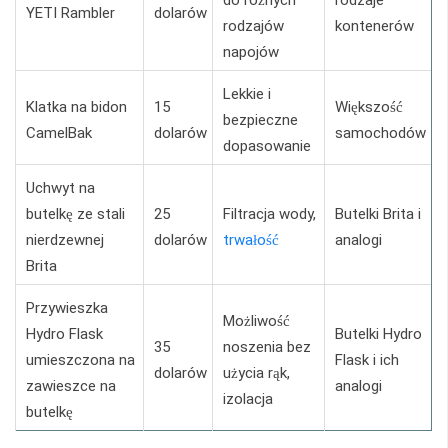
YETI Rambler
dolarów
rodzajów
kontenerów
napojów
Lekkie i
Klatka na bidon
15
Większość
bezpieczne
CamelBak
dolarów
samochodów
dopasowanie
Uchwyt na
butelkę ze stali
25
Filtracja wody,
Butelki Brita i
nierdzewnej
dolarów
trwałość
analogi
Brita
Przywieszka
Możliwość
Hydro Flask
Butelki Hydro
35
noszenia bez
umieszczona na
Flask i ich
dolarów
użycia rąk,
zawieszce na
analogi
izolacja
butelkę