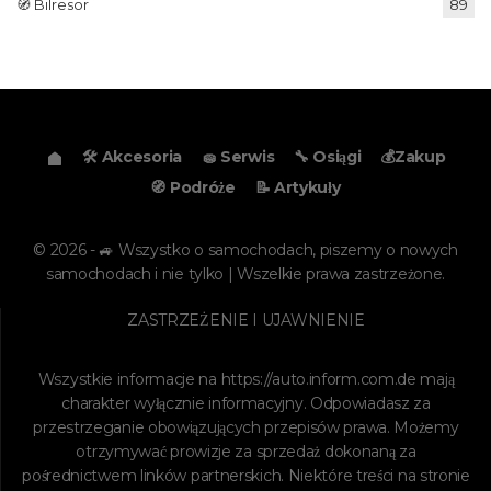
🧭 Bilresor
89
🛠️ Akcesoria
🧽 Serwis
🔧 Osiągi
💰Zakup
🧭 Podróże
📝 Artykuły
© 2026 - 🚙 Wszystko o samochodach, piszemy o nowych
samochodach i nie tylko | Wszelkie prawa zastrzeżone.
ZASTRZEŻENIE I UJAWNIENIE
Wszystkie informacje na
https://auto.inform.com.de
mają
charakter wyłącznie informacyjny. Odpowiadasz za
przestrzeganie obowiązujących przepisów prawa. Możemy
otrzymywać prowizje za sprzedaż dokonaną za
pośrednictwem linków partnerskich. Niektóre treści na stronie