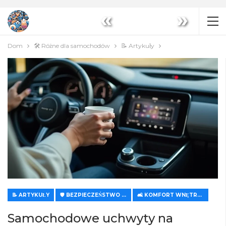
«
»
Dom
🛠️ Różne dla samochodów
📝 Artykuły
📝 ARTYKUŁY
🛡️ BEZPIECZEŃSTWO I KOMFORT
🛋️ KOMFORT WNĘTRZA I KLIMATYZACJA
Samochodowe uchwyty na