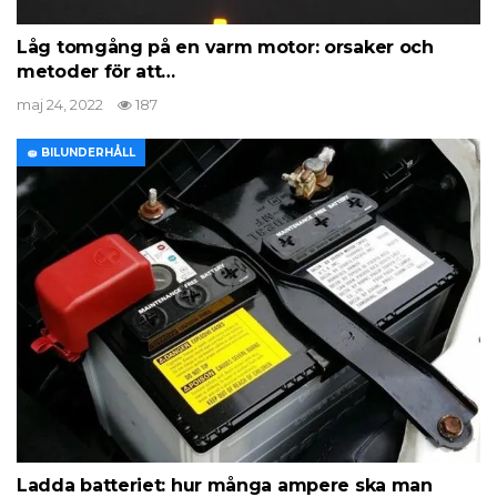
Låg tomgång på en varm motor: orsaker och
metoder för att…
maj 24, 2022
187
🧽 BILUNDERHÅLL
Ladda batteriet: hur många ampere ska man