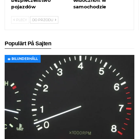
bezpieczeństwo
widoczność w
pojazdów
samochodzie
PLECY
DO PRZODU
Populärt På Sajten
🧽 BILUNDERHÅLL