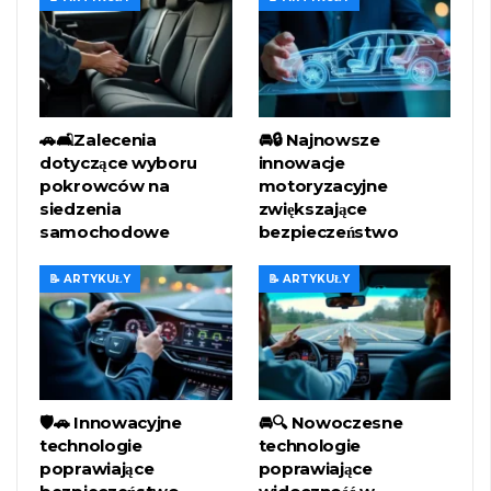
🚗🛋️Zalecenia
🚘🔒 Najnowsze
dotyczące wyboru
innowacje
pokrowców na
motoryzacyjne
siedzenia
zwiększające
samochodowe
bezpieczeństwo
📝 ARTYKUŁY
📝 ARTYKUŁY
🛡️🚗 Innowacyjne
🚘🔍 Nowoczesne
technologie
technologie
poprawiające
poprawiające