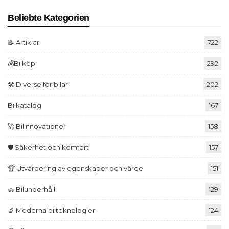
Beliebte Kategorien
📝 Artiklar
722
💰Bilköp
292
🛠️ Diverse för bilar
202
Bilkatalog
167
🚀 Bilinnovationer
158
🛡️ Säkerhet och komfort
157
🏆 Utvärdering av egenskaper och värde
151
🧽 Bilunderhåll
129
🔬 Moderna bilteknologier
124