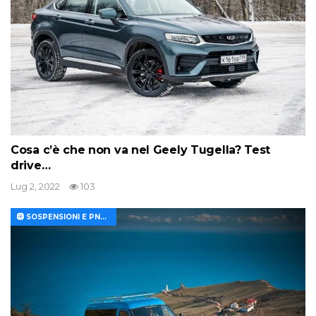
Cosa c’è che non va nel Geely Tugella? Test
drive…
Lug 2, 2022
103
🛞 SOSPENSIONI E PNEUMATICI