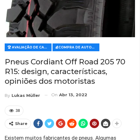
🏆 AVALIAÇÃO DE CARACTERÍSTICAS E VALOR
💰COMPRA DE AUTOMÓVEIS
Pneus Cordiant Off Road 205 70
R15: design, características,
opiniões dos motoristas
On
Abr 13, 2022
By
Lukas Müller
38
Share
Existem muitos fabricantes de pneus. Algumas