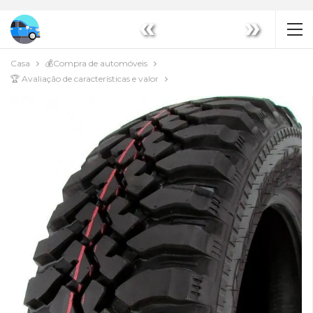
«
»
Casa
💰Compra de automóveis
🏆 Avaliação de características e valor