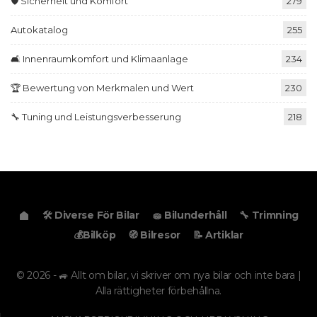
🛡️ Sicherheit und Komfort
279
Autokatalog
255
🛋️ Innenraumkomfort und Klimaanlage
234
🏆 Bewertung von Merkmalen und Wert
230
🔧 Tuning und Leistungsverbesserung
218
🛠️ Diverse För Bilar
🧽 Bilunderhåll
🔧 Trimning
💰Bilköp
🧭 Bilresor
📝 Artiklar
© 2026 - 🚙 Allt om bilar, vi skriver om nya bilar och inte bara |
Alla rättigheter förbehållna.