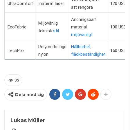
UltraComfort
Imiterat läder
120 USD
att rengöra
Andningsbart
Miljövänlig
EcoFabric
material,
100 USD
teknisk
stil
miljövänligt
Polymerbelagd
Hållbarhet
,
TechPro
150 USD
nylon
fläckbeständighet
35
Dela med sig
Lukas Müller