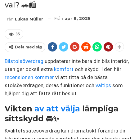
val? 🚗🛍️
Från
apr 8, 2025
Från
Lukas Müller
35
Dela med sig
Bilstolsöverdrag
uppdaterar inte bara din bils interiör,
utan ger också extra
komfort
och skydd. I den här
recensionen
kommer
vi att titta på de bästa
stolsöverdragen, deras funktioner och
valtips
som
hjälper dig att fatta rätt beslut.
Vikten
av att välja
lämpliga
sittskydd 🚘✨
Kvalitetssätesöverdrag kan dramatiskt förändra din
bils interiör utseende samtidigt som den skyddar mot