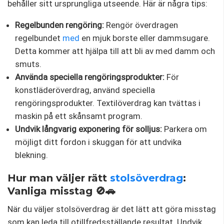
behåller sitt ursprungliga utseende. Här är några tips:
Regelbunden rengöring:
Rengör överdragen
regelbundet
med
en mjuk borste eller dammsugare.
Detta kommer att hjälpa till att bli av med damm och
smuts.
Använda speciella rengöringsprodukter:
För
konstläderöverdrag, använd speciella
rengöringsprodukter. Textilöverdrag kan tvättas i
maskin på ett skånsamt program.
Undvik långvarig exponering för solljus:
Parkera om
möjligt ditt fordon i skuggan för att undvika
blekning.
Hur man väljer rätt
stolsöverdrag
:
Vanliga misstag 🚫🚗
När du väljer stolsöverdrag är det lätt att göra misstag
som kan leda till otillfredsställande resultat. Undvik