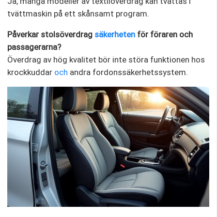
Ja, många modeller av textilöverdrag kan tvättas i
tvättmaskin på ett skånsamt program.
Påverkar stolsöverdrag
säkerheten
för föraren och
passagerarna?
Överdrag av hög kvalitet bör inte störa funktionen hos
krockkuddar
och
andra fordonssäkerhetssystem.