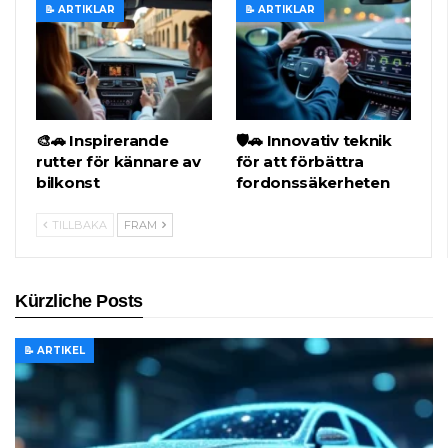
📝 ARTIKLAR
📝 ARTIKLAR
🎨🚗 Inspirerande
🛡️🚗 Innovativ teknik
rutter för kännare av
för att förbättra
bilkonst
fordonssäkerheten
TILLBAKA
FRAM
Kürzliche Posts
📝 ARTIKEL