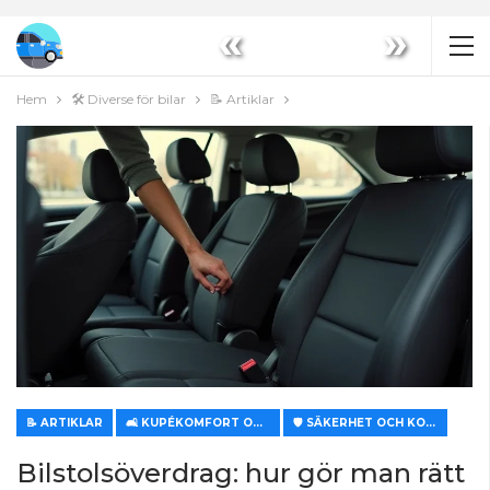
«
»
Hem
🛠️ Diverse för bilar
📝 Artiklar
📝 ARTIKLAR
🛋️ KUPÉKOMFORT OCH KLIMATKONTROLL
🛡️ SÄKERHET OCH KOMFORT
Bilstolsöverdrag: hur gör man rätt