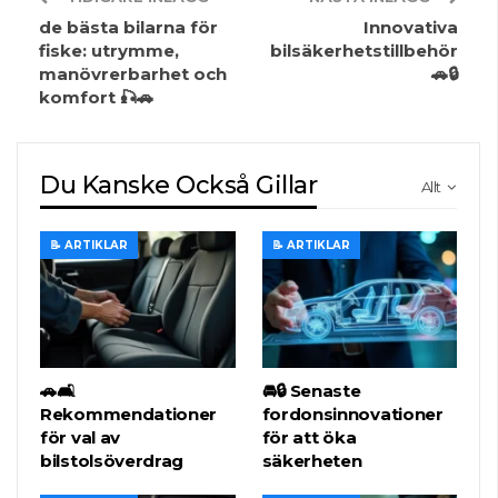
de bästa bilarna för
Innovativa
fiske: utrymme,
bilsäkerhetstillbehör
manövrerbarhet och
🚗🔒
komfort 🎣🚗
Du Kanske Också Gillar
Allt
📝 ARTIKLAR
📝 ARTIKLAR
🚗🛋️
🚘🔒 Senaste
Rekommendationer
fordonsinnovationer
för val av
för att öka
bilstolsöverdrag
säkerheten