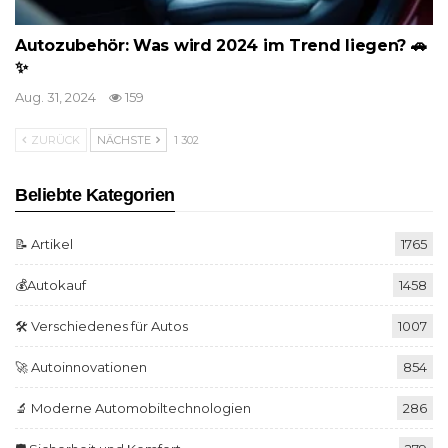
Autozubehör: Was wird 2024 im Trend liegen? 🚗
✨
Aug. 31, 2024
159
ZURÜCK
NÄCHSTE
1 302
Beliebte Kategorien
📝 Artikel
1765
💰Autokauf
1458
🛠️ Verschiedenes für Autos
1007
🚀 Autoinnovationen
854
🔬 Moderne Automobiltechnologien
286