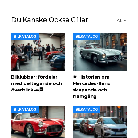
Du Kanske Också Gillar
Allt
BILKATALOG
BILKATALOG
Bilklubbar: fördelar
🌟 Historien om
med deltagande och
Mercedes-Benz
överblick 🚗🏁
skapande och
framgång
BILKATALOG
BILKATALOG