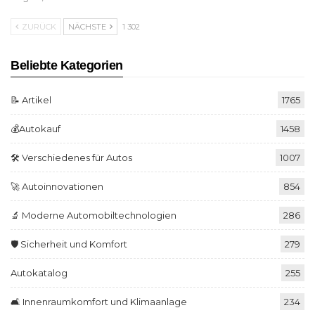
ZURÜCK
NÄCHSTE
1 302
Beliebte Kategorien
📝 Artikel
1765
💰Autokauf
1458
🛠️ Verschiedenes für Autos
1007
🚀 Autoinnovationen
854
🔬 Moderne Automobiltechnologien
286
🛡️ Sicherheit und Komfort
279
Autokatalog
255
🛋️ Innenraumkomfort und Klimaanlage
234