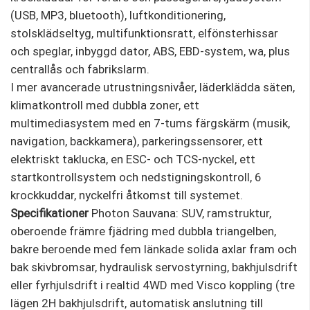
(USB, MP3, bluetooth), luftkonditionering,
stolsklädseltyg, multifunktionsratt, elfönsterhissar
och speglar, inbyggd dator, ABS, EBD-system, wa, plus
centrallås och fabrikslarm.
I mer avancerade utrustningsnivåer, läderklädda säten,
klimatkontroll med dubbla zoner, ett
multimediasystem med en 7-tums färgskärm (musik,
navigation, backkamera), parkeringssensorer, ett
elektriskt taklucka, en ESC- och TCS-nyckel, ett
startkontrollsystem och nedstigningskontroll, 6
krockkuddar, nyckelfri åtkomst till systemet.
Specifikationer
Photon Sauvana: SUV, ramstruktur,
oberoende främre fjädring med dubbla triangelben,
bakre beroende med fem länkade solida axlar fram och
bak skivbromsar, hydraulisk servostyrning, bakhjulsdrift
eller fyrhjulsdrift i realtid 4WD med Visco koppling (tre
lägen 2H bakhjulsdrift, automatisk anslutning till