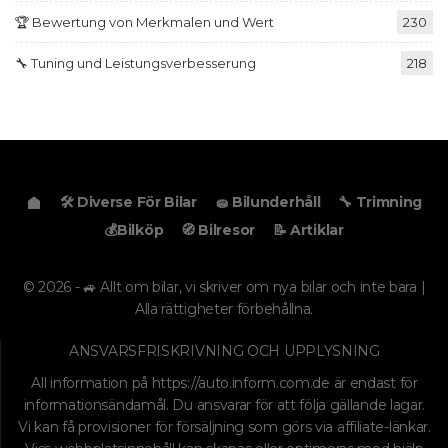
🏆 Bewertung von Merkmalen und Wert
230
🔧 Tuning und Leistungsverbesserung
218
🛠️ Diverse För Bilar
🧽 Bilunderhåll
🔧 Trimning
💰Bilköp
🧭 Bilresor
📝 Artiklar
© 2026 - 🚙 Allt om bilar, vi skriver om nya bilar och inte bara |
Alla rättigheter förbehållna.
ANSVARSFRISKRIVNING OCH UPPLYSNING
All information på
https://auto.inform.com.de
är endast för
informationsändamål. Du ansvarar för att följa gällande lagar.
Vi kan få provisioner för försäljning som görs via affiliate-länkar.