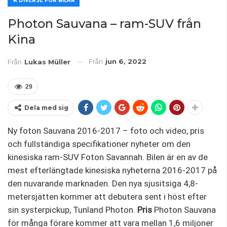
🛠️ DIVERSE FÖR BILAR
Photon Sauvana – ram-SUV från
Kina
Från
jun 6, 2022
Från
Lukas Müller
29
Dela med sig
Ny foton Sauvana 2016-2017 – foto och video, pris
och fullständiga specifikationer nyheter om den
kinesiska ram-SUV Foton Savannah. Bilen är en av de
mest efterlängtade kinesiska nyheterna 2016-2017 på
den nuvarande marknaden. Den nya sjusitsiga 4,8-
metersjätten kommer att debutera sent i höst efter
sin systerpickup, Tunland Photon.
Pris
Photon Sauvana
för många förare kommer att vara mellan 1,6 miljoner