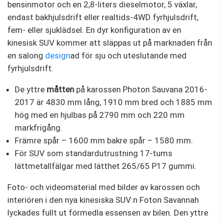
bensinmotor och en 2,8-liters dieselmotor, 5 växlar,
endast bakhjulsdrift eller realtids-4WD fyrhjulsdrift,
fem- eller sjuklädsel. En dyr konfiguration av en
kinesisk SUV kommer att släppas ut på marknaden från
en salong
design
ad för sju och uteslutande med
fyrhjulsdrift.
De yttre
måtten
på karossen Photon Sauvana 2016-
2017 är 4830 mm lång, 1910 mm bred och 1885 mm
hög med en hjulbas på 2790 mm och 220 mm
markfrigång.
Främre spår – 1600 mm bakre spår – 1580 mm.
För SUV som standardutrustning 17-tums
lättmetallfälgar med lätthet 265/65 P17 gummi.
Foto- och videomaterial med bilder av karossen och
interiören i den nya kinesiska SUV:n Foton Savannah
lyckades fullt ut förmedla essensen av bilen. Den yttre