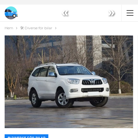
«
»
Hem
🛠️ Diverse för bilar