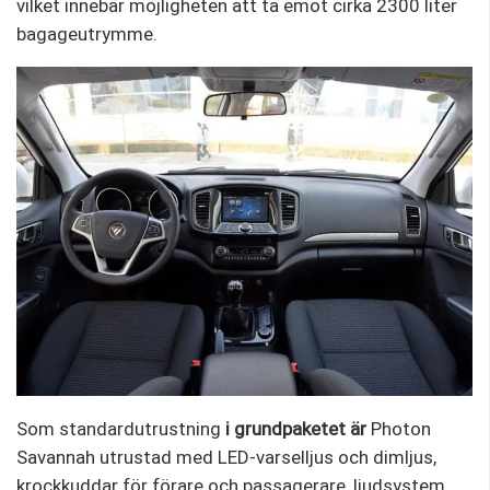
vilket innebär möjligheten att ta emot cirka 2300 liter
bagageutrymme.
Som standardutrustning
i grundpaketet är
Photon
Savannah utrustad med LED-varselljus och dimljus,
krockkuddar för förare och passagerare, ljudsystem