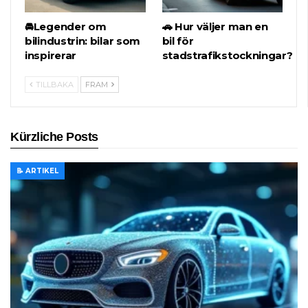
🚘Legender om
🚗 Hur väljer man en
bilindustrin: bilar som
bil för
inspirerar
stadstrafikstockningar?
TILLBAKA
FRAM
Kürzliche Posts
📝 ARTIKEL