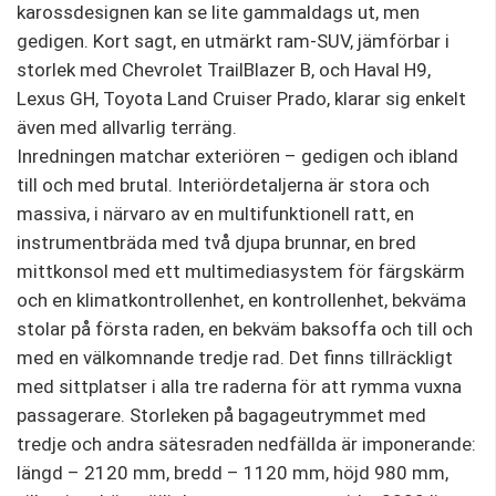
karossdesignen kan se lite gammaldags ut, men
gedigen. Kort sagt, en utmärkt ram-SUV, jämförbar i
storlek med Chevrolet TrailBlazer B, och Haval H9,
Lexus GH, Toyota Land Cruiser Prado, klarar sig enkelt
även med allvarlig terräng.
Inredningen matchar exteriören – gedigen och ibland
till och med brutal. Interiördetaljerna är stora och
massiva, i närvaro av en multifunktionell ratt, en
instrumentbräda med två djupa brunnar, en bred
mittkonsol med ett multimediasystem för färgskärm
och en klimatkontrollenhet, en kontrollenhet, bekväma
stolar på första raden, en bekväm baksoffa och till och
med en välkomnande tredje rad. Det finns tillräckligt
med sittplatser i alla tre raderna för att rymma vuxna
passagerare. Storleken på bagageutrymmet med
tredje och andra sätesraden nedfällda är imponerande:
längd – 2120 mm, bredd – 1120 mm, höjd 980 mm,