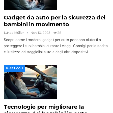
Gadget da auto per la sicurezza dei
bambini in movimento
Lukas Müller
Nov 10, 2025
28
Scopri come i moderni gadget per auto possono aiutarti a
proteggere i tuoi bambini durante i viaggi. Consigli per la scelta
e l'utilizzo dei seggiolini auto e degli altri dispositivi.
📝 ARTICOLI
Tecnologie per migliorare la