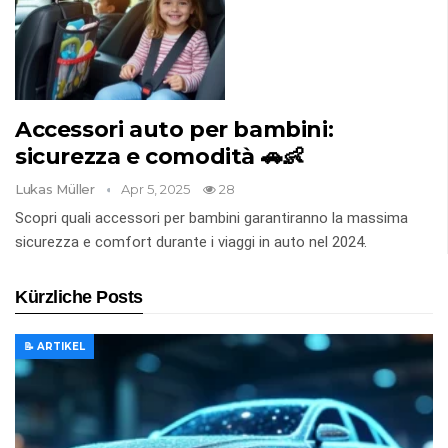
Accessori auto per bambini:
sicurezza e comodità 🚗👶
Lukas Müller
Apr 5, 2025
28
Scopri quali accessori per bambini garantiranno la massima
sicurezza e comfort durante i viaggi in auto nel 2024.
Kürzliche Posts
📝 ARTIKEL