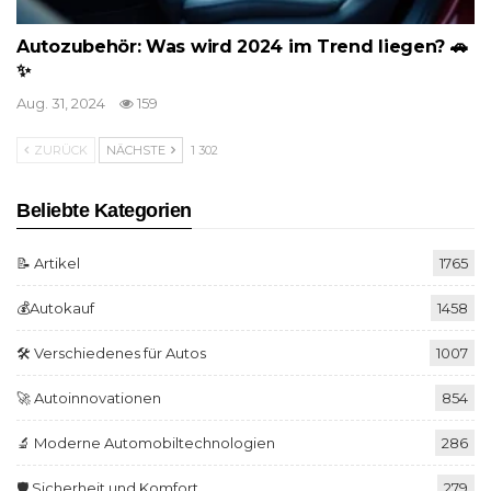
Autozubehör: Was wird 2024 im Trend liegen? 🚗
✨
Aug. 31, 2024
159
ZURÜCK
NÄCHSTE
1 302
Beliebte Kategorien
📝 Artikel
1765
💰Autokauf
1458
🛠️ Verschiedenes für Autos
1007
🚀 Autoinnovationen
854
🔬 Moderne Automobiltechnologien
286
🛡️ Sicherheit und Komfort
279