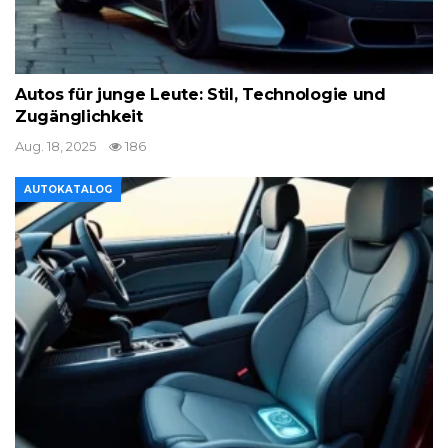
Autos für junge Leute: Stil, Technologie und
Zugänglichkeit
Aug. 18, 2025
186
AUTOKATALOG