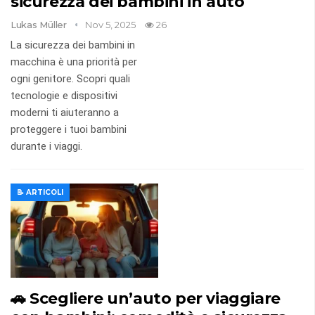
sicurezza dei bambini in auto
Lukas Müller
Nov 5, 2025
26
La sicurezza dei bambini in
macchina è una priorità per
ogni genitore. Scopri quali
tecnologie e dispositivi
moderni ti aiuteranno a
proteggere i tuoi bambini
durante i viaggi.
📝 ARTICOLI
🚗 Scegliere un’auto per viaggiare