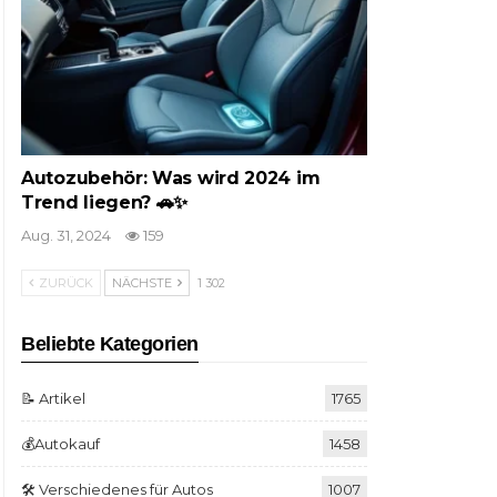
Autozubehör: Was wird 2024 im
Trend liegen? 🚗✨
Aug. 31, 2024
159
ZURÜCK
NÄCHSTE
1 302
Beliebte Kategorien
📝 Artikel
1765
💰Autokauf
1458
🛠️ Verschiedenes für Autos
1007