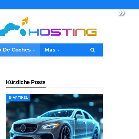
»
a De Coches
Más
Kürzliche Posts
📝 ARTIKEL