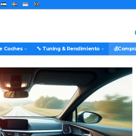
De Coches
🔧 Tuning & Rendimiento
💰Compr