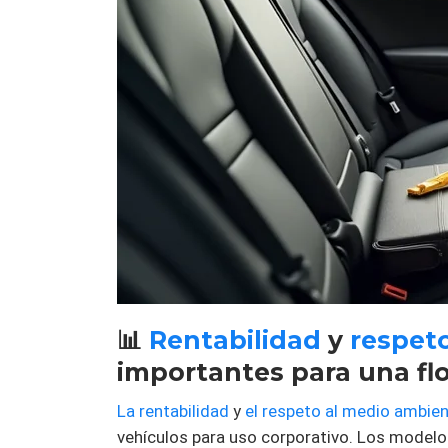
📊
Rentabilidad
y
respet
importantes para una flo
La rentabilidad
y
el respeto al medio ambie
vehículos para uso corporativo. Los modelo