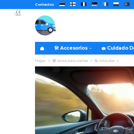
Contactos
«
🛠️ Accesorios
🧽 Cuidado 
Hogar
🛠️ Varios para coches
📝 Artículos