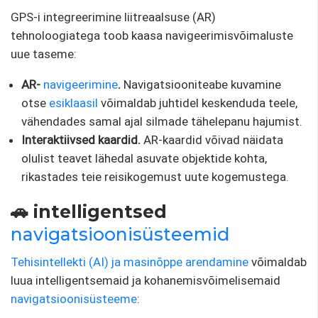
GPS-i integreerimine liitreaalsuse (AR)
tehnoloogiatega toob kaasa navigeerimisvõimaluste
uue taseme:
AR-
navigeerimine
.
Navigatsiooniteabe kuvamine
otse
esiklaasil
võimaldab juhtidel keskenduda teele,
vähendades samal ajal silmade tähelepanu hajumist.
Interaktiivsed kaardid.
AR-kaardid võivad näidata
olulist teavet lähedal asuvate objektide kohta,
rikastades teie reisikogemust uute kogemustega.
🚗 intelligentsed
navigatsioonisüsteemid
Tehisintellekti (AI) ja masinõppe arendamine
võimaldab
luua intelligentsemaid ja kohanemisvõimelisemaid
navigatsioonisüsteeme
: