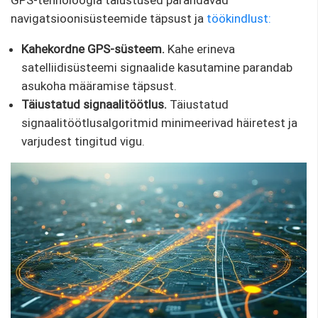
GPS-tehnoloogia täiustused parandavad
navigatsioonisüsteemide täpsust ja
töökindlust:
Kahekordne GPS-süsteem.
Kahe erineva
satelliidisüsteemi signaalide kasutamine parandab
asukoha määramise täpsust.
Täiustatud signaalitöötlus.
Täiustatud
signaalitöötlusalgoritmid minimeerivad häiretest ja
varjudest tingitud vigu.