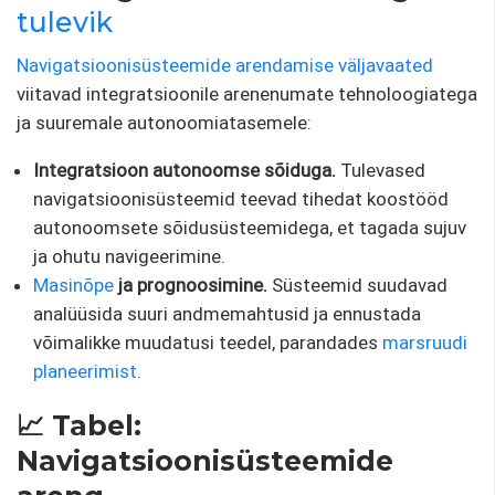
tulevik
Navigatsioonisüsteemide arendamise väljavaated
viitavad integratsioonile arenenumate tehnoloogiatega
ja suuremale autonoomiatasemele:
Integratsioon autonoomse sõiduga.
Tulevased
navigatsioonisüsteemid teevad tihedat koostööd
autonoomsete sõidusüsteemidega, et tagada sujuv
ja ohutu navigeerimine.
Masinõpe
ja prognoosimine.
Süsteemid suudavad
analüüsida suuri andmemahtusid ja ennustada
võimalikke muudatusi teedel, parandades
marsruudi
planeerimist
.
📈 Tabel:
Navigatsioonisüsteemide