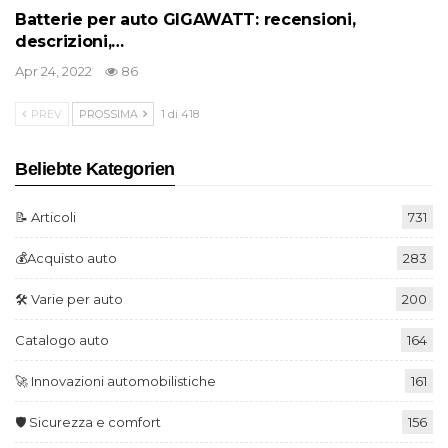
Batterie per auto GIGAWATT: recensioni,
descrizioni,…
Apr 24, 2022
86
PREV
PROSSIMA
1 di 418
Beliebte Kategorien
📝 Articoli
731
💰Acquisto auto
283
🛠️ Varie per auto
200
Catalogo auto
164
🚀 Innovazioni automobilistiche
161
🛡️ Sicurezza e comfort
156