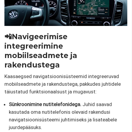
📲Navigeerimise
integreerimine
mobiilseadmete ja
rakendustega
Kaasaegsed navigatsioonisüsteemid integreeruvad
mobiilseadmete ja rakendustega, pakkudes juhtidele
täiustatud funktsionaalsust ja mugavust:
Sünkroonimine nutitelefonidega.
Juhid saavad
kasutada oma nutitelefonis olevaid rakendusi
navigatsioonisüsteemi juhtimiseks ja lisateabele
juurdepääsuks.