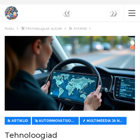
«
»
Kodu
🛠️ Mitmesugust autole
📝 Artiklid
📝 ARTIKLID
🚀 AUTOINNOVATSIOONID
🎵 MULTIMEEDIA JA NAVIGATSIOON
Tehnoloogiad