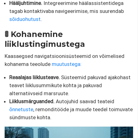
Hääljuhtimine.
Integreerimine häälassistentidega
tagab kontaktivaba navigeerimise, mis suurendab
sõiduohutust
.
🚦 Kohanemine
liiklustingimustega
Kaasaegsed navigatsioonisüsteemid on võimelised
kohanema teeolude
muutustega:
Reaalajas liiklusteave.
Süsteemid pakuvad ajakohast
teavet liiklusummikute kohta ja pakuvad
alternatiivseid marsruute.
Liiklusmärguanded.
Autojuhid saavad teateid
õnnetuste
, remonditööde ja muude teedel toimuvate
sündmuste kohta.