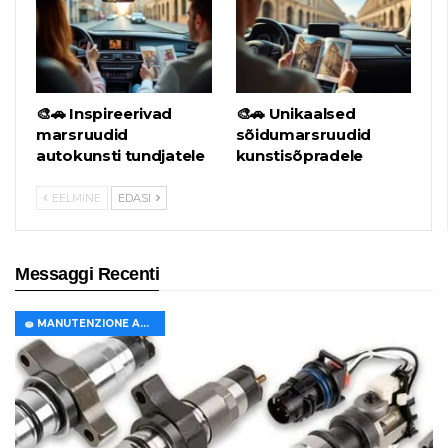
🎨🚗 Inspireerivad
🎨🚗 Unikaalsed
marsruudid
sõidumarsruudid
autokunsti tundjatele
kunstisõpradele
EELMINE
EDASI
Messaggi Recenti
🧽 MANUTENZIONE AUTO