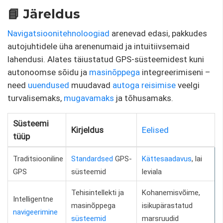
📘 Järeldus
Navigatsioonitehnoloogiad
arenevad edasi, pakkudes
autojuhtidele üha arenenumaid ja intuitiivsemaid
lahendusi. Alates täiustatud GPS-süsteemidest kuni
autonoomse sõidu ja
masinõppega
integreerimiseni –
need
uuendused
muudavad
autoga reisimise
veelgi
turvalisemaks,
mugavamaks
ja tõhusamaks.
Süsteemi
Kirjeldus
Eelised
tüüp
Traditsiooniline
Standardsed
GPS-
Kättesaadavus
, lai
GPS
süsteemid
leviala
Tehisintellekti ja
Kohanemisvõime,
Intelligentne
masinõppega
isikupärastatud
navigeerimine
süsteemid
marsruudid