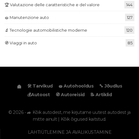
🏆 Valutazione delle caratteristiche e del valore
144
🧽 Manutenzione auto
127
🔬 Tecnologie automobilistiche moderne
120
🧭 Viaggi in auto
85
🛠️ Tarvikud
🧽 Autohooldus
🔧 Jõudlus
💰Autoost
🧭 Autoreisid
📝 Artiklid
© 2026 - 🚙 Kõik autodest, me kirjutame uutest autodest ja
mitte ainult | Kõik õigused kaitstud.
LAHTIÜTLEMINE JA AVALIKUSTAMINE