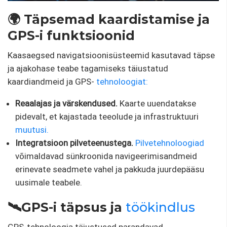
🌍 Täpsemad kaardistamise ja
GPS-i funktsioonid
Kaasaegsed navigatsioonisüsteemid kasutavad täpse
ja ajakohase teabe tagamiseks täiustatud
kaardiandmeid ja GPS-
tehnoloogiat:
Reaalajas ja värskendused.
Kaarte uuendatakse
pidevalt, et kajastada teeolude ja infrastruktuuri
muutusi.
Integratsioon pilveteenustega.
Pilvetehnoloogiad
võimaldavad sünkroonida navigeerimisandmeid
erinevate seadmete vahel ja pakkuda juurdepääsu
uusimale teabele.
🛰️GPS-i täpsus ja
töökindlus