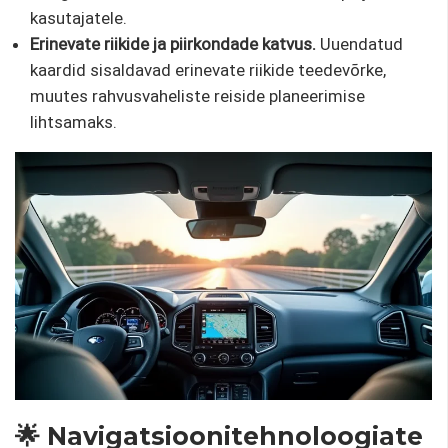
kasutajatele.
Erinevate riikide ja piirkondade katvus.
Uuendatud
kaardid sisaldavad erinevate riikide teedevõrke,
muutes rahvusvaheliste reiside planeerimise
lihtsamaks.
🌟 Navigatsioonitehnoloogiate