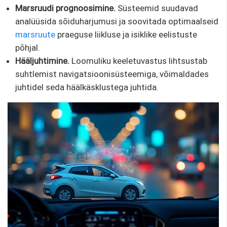
Marsruudi prognoosimine.
Süsteemid suudavad
analüüsida sõiduharjumusi ja soovitada optimaalseid
marsruute
praeguse liikluse ja isiklike eelistuste
põhjal.
Hääljuhtimine.
Loomuliku keeletuvastus lihtsustab
suhtlemist navigatsioonisüsteemiga, võimaldades
juhtidel seda häälkäsklustega juhtida.