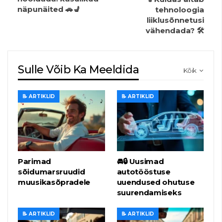
näpunäited 🚗💺
tehnoloogia
liiklusõnnetusi
vähendada? 🛠️
Sulle Võib Ka Meeldida
Kõik
📝 ARTIKLID
📝 ARTIKLID
Parimad
🚘🔒 Uusimad
sõidumarsruudid
autotööstuse
muusikasõpradele
uuendused ohutuse
suurendamiseks
📝 ARTIKLID
📝 ARTIKLID