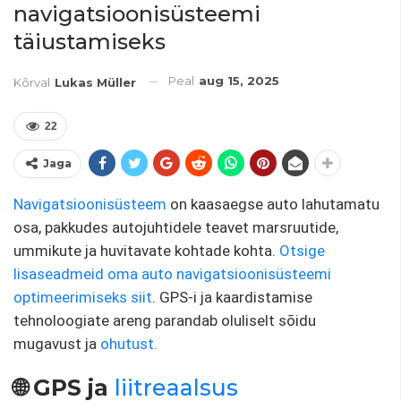
navigatsioonisüsteemi
täiustamiseks
Peal
aug 15, 2025
Kõrval
Lukas Müller
22
Jaga
Navigatsioonisüsteem
on kaasaegse auto lahutamatu
osa, pakkudes autojuhtidele teavet marsruutide,
ummikute ja huvitavate kohtade kohta.
Otsige
lisaseadmeid oma auto navigatsioonisüsteemi
optimeerimiseks siit
. GPS-i ja kaardistamise
tehnoloogiate areng parandab oluliselt sõidu
mugavust ja
ohutust.
🌐 GPS ja
liitreaalsus