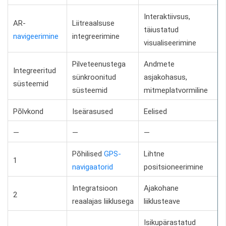
Interaktiivsus,
AR-
Liitreaalsuse
täiustatud
navigeerimine
integreerimine
visualiseerimine
Pilveteenustega
Andmete
Integreeritud
sünkroonitud
asjakohasus,
süsteemid
süsteemid
mitmeplatvormiline
Põlvkond
Iseärasused
Eelised
—
—
—
Põhilised
GPS-
Lihtne
1
navigaatorid
positsioneerimine
Integratsioon
Ajakohane
2
reaalajas liiklusega
liiklusteave
Isikupärastatud