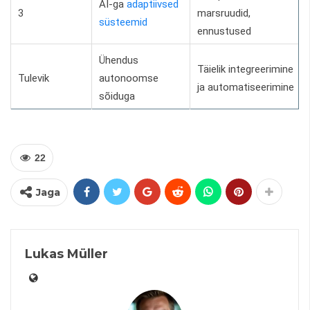
AI-ga
adaptiivsed
3
marsruudid,
süsteemid
ennustused
Ühendus
Täielik integreerimine
Tulevik
autonoomse
ja automatiseerimine
sõiduga
22
Jaga
Lukas Müller