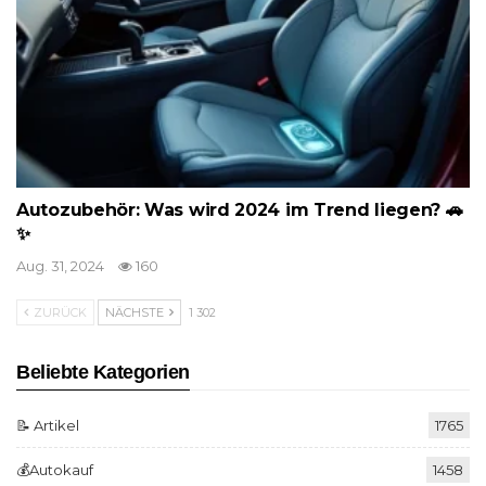
Autozubehör: Was wird 2024 im Trend liegen? 🚗
✨
Aug. 31, 2024
160
ZURÜCK
NÄCHSTE
1 302
Beliebte Kategorien
📝 Artikel
1765
💰Autokauf
1458