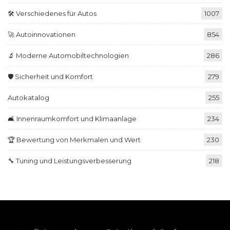
🛠️ Verschiedenes für Autos
1007
🚀 Autoinnovationen
854
🔬 Moderne Automobiltechnologien
286
🛡️ Sicherheit und Komfort
279
Autokatalog
255
🛋️ Innenraumkomfort und Klimaanlage
234
🏆 Bewertung von Merkmalen und Wert
230
🔧 Tuning und Leistungsverbesserung
218