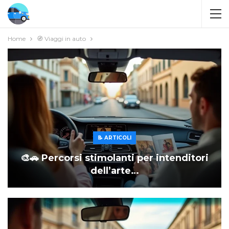
Home
🧭 Viaggi in auto
📝 ARTICOLI
🎨🚗 Percorsi stimolanti per intenditori
dell’arte…