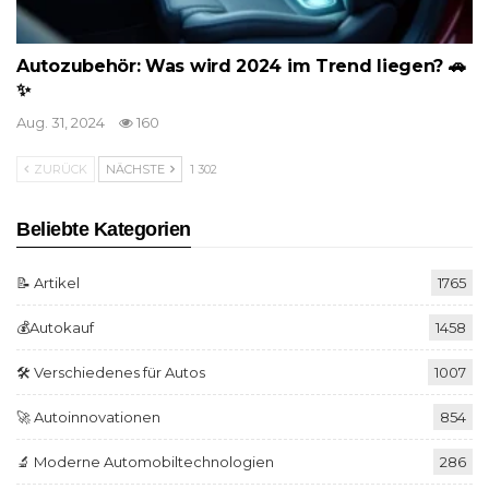
Autozubehör: Was wird 2024 im Trend liegen? 🚗
✨
Aug. 31, 2024
160
ZURÜCK
NÄCHSTE
1 302
Beliebte Kategorien
📝 Artikel
1765
💰Autokauf
1458
🛠️ Verschiedenes für Autos
1007
🚀 Autoinnovationen
854
🔬 Moderne Automobiltechnologien
286