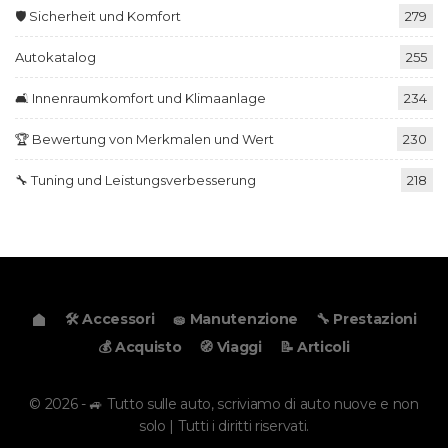
🛡️ Sicherheit und Komfort
279
Autokatalog
255
🛋️ Innenraumkomfort und Klimaanlage
234
🏆 Bewertung von Merkmalen und Wert
230
🔧 Tuning und Leistungsverbesserung
218
🛠️ Accessori
🧽 Manutenzione
🔧 Prestazioni
💰 Acquisto
🧭 Viaggi
📝 Articoli
© 2026 - 🚙 Tutto sulle auto, scriviamo di auto nuove e non
solo | Tutti i diritti riservati.