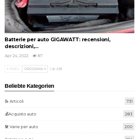
Batterie per auto GIGAWATT: recensioni,
descrizioni,…
Apr 24, 2022
87
PREV
PROSSIMA
1 di 418
Beliebte Kategorien
📝 Articoli
731
💰Acquisto auto
283
🛠️ Varie per auto
200