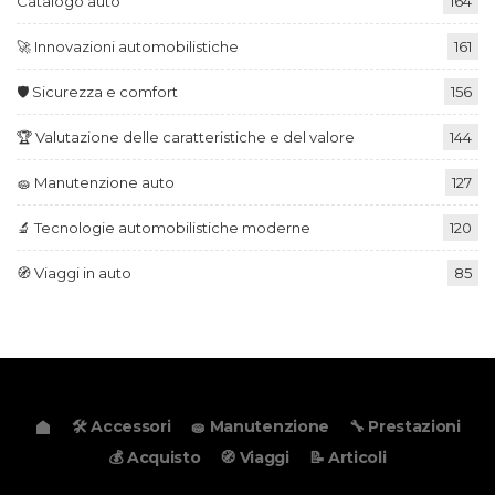
Catalogo auto
164
🚀 Innovazioni automobilistiche
161
🛡️ Sicurezza e comfort
156
🏆 Valutazione delle caratteristiche e del valore
144
🧽 Manutenzione auto
127
🔬 Tecnologie automobilistiche moderne
120
🧭 Viaggi in auto
85
🛠️ Accessori
🧽 Manutenzione
🔧 Prestazioni
💰 Acquisto
🧭 Viaggi
📝 Articoli