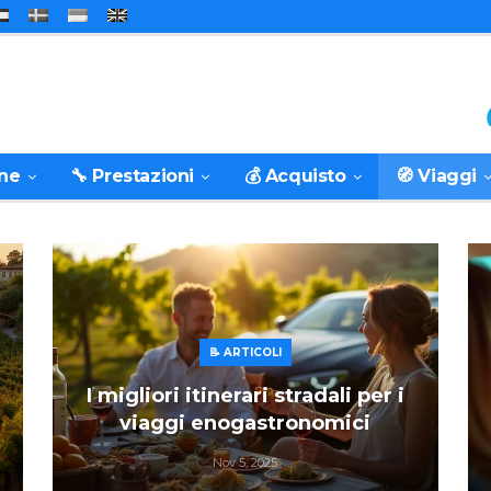
one
🔧 Prestazioni
💰 Acquisto
🧭 Viaggi
📝 ARTICOLI
I migliori itinerari stradali per i
viaggi enogastronomici
Nov 5, 2025