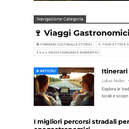
Navigazione Categoria
🍷 Viaggi Gastronomici
🏛️ ITINERARI CULTURALI E STORICI
🏃 TOUR ATTIVI E 
👨‍👩‍👧‍👦 VIAGGI FAMILIARI E ROMANTICI
Itinerar
📝 ARTICOLI
Lukas Müller
Esplora le trad
locali e scopri
I migliori percorsi stradali per