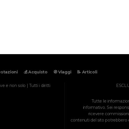
estazioni
💰 Acquisto
🧭 Viaggi
📝 Articoli
 e non solo | Tutti i diritti
ESCLU
Tutte le informazio
informativo. Sei respons
ricevere commissioni s
contenuti del sito potrebbero e