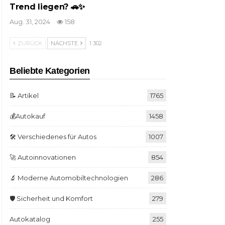
Trend liegen? 🚗✨
Aug. 31, 2024
158
ZURÜCK
NÄCHSTE
1 302
Beliebte Kategorien
📝 Artikel
1765
💰Autokauf
1458
🛠️ Verschiedenes für Autos
1007
🚀 Autoinnovationen
854
🔬 Moderne Automobiltechnologien
286
🛡️ Sicherheit und Komfort
279
Autokatalog
255