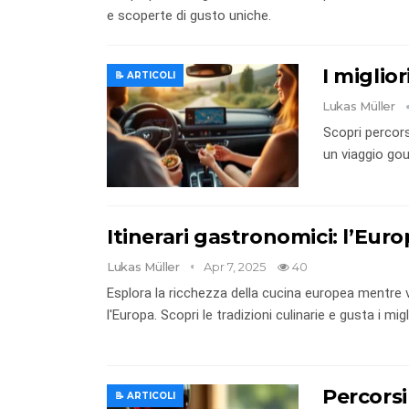
e scoperte di gusto uniche.
I miglio
📝 ARTICOLI
Lukas Müller
Scopri percor
un viaggio gou
Itinerari gastronomici: l’Eur
Lukas Müller
Apr 7, 2025
40
Esplora la ricchezza della cucina europea mentre v
l'Europa. Scopri le tradizioni culinarie e gusta i migl
Percorsi
📝 ARTICOLI