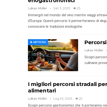
enogastronomici
Lukas Müller
Set 3, 2025
25
Immergiti nel mondo del vino mentre viaggi attrav
d'Europa. Questi percorsi ti permetteranno di degust
conoscere le tradizioni enologiche.
Percorsi
📝 ARTICOLI
Lukas Müller
Scopri percors
culinarie prov
I migliori percorsi stradali per
alimentari
Lukas Müller
Lug 20, 2025
22
Scopri percorsi gastronomici che ti porteranno nelle