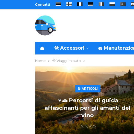
Contatti
🛠️ Accessori
🧽 Manutenzi
Home
🧭 Viaggi in auto
📝 ARTICOLI
🍷🚗 Percorsi di guida
affascinanti per gli amanti del
vino
Dic 7, 2025