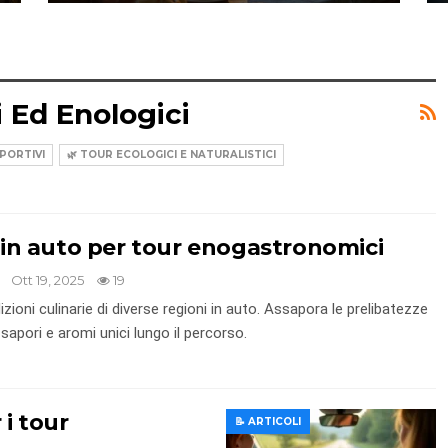
 Ed Enologici
SPORTIVI
🌿 TOUR ECOLOGICI E NATURALISTICI
i in auto per tour enogastronomici
Ott 19, 2025
19
izioni culinarie di diverse regioni in auto. Assapora le prelibatezze
 sapori e aromi unici lungo il percorso.
 i tour
📝 ARTICOLI