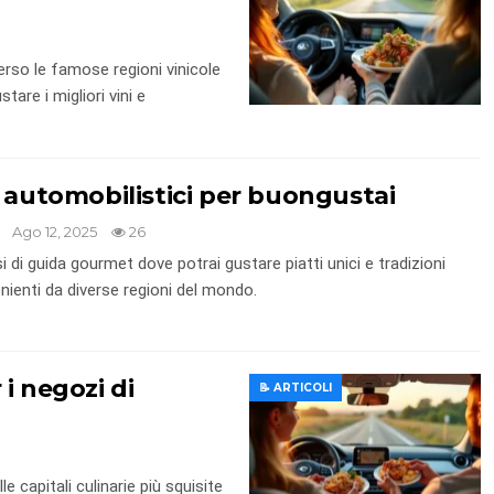
erso le famose regioni vinicole
are i migliori vini e
 automobilistici per buongustai
Ago 12, 2025
26
i di guida gourmet dove potrai gustare piatti unici e tradizioni
enienti da diverse regioni del mondo.
 i negozi di
📝 ARTICOLI
 capitali culinarie più squisite