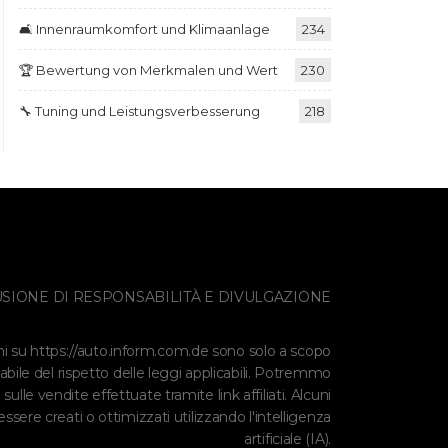
🛋️ Innenraumkomfort und Klimaanlage
234
🏆 Bewertung von Merkmalen und Wert
230
🔧 Tuning und Leistungsverbesserung
218
SIONE DI RESPONSABILITÀ E DIVULGAZIONE
ni su
https://auto.inform.com.de
sono solo a scopo
abile del rispetto delle leggi applicabili. Potremmo
ulle vendite effettuate tramite link affiliati. Alcuni
ssere creati o ottimizzati utilizzando l'intelligenza
artificiale (IA).