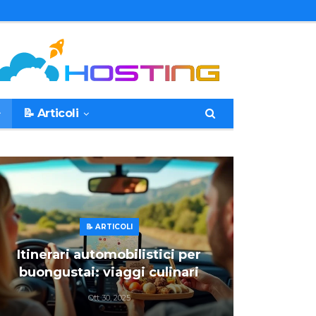
📝 Articoli
📝 ARTICOLI
Itinerari automobilistici per
buongustai: viaggi culinari
Ott 30, 2025