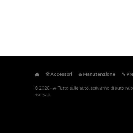
🛠️ Accessori
🧽 Manutenzione
🔧 Pr
© 2026 - 🚙 Tutto sulle auto, scriviamo di auto nuove
riservati.