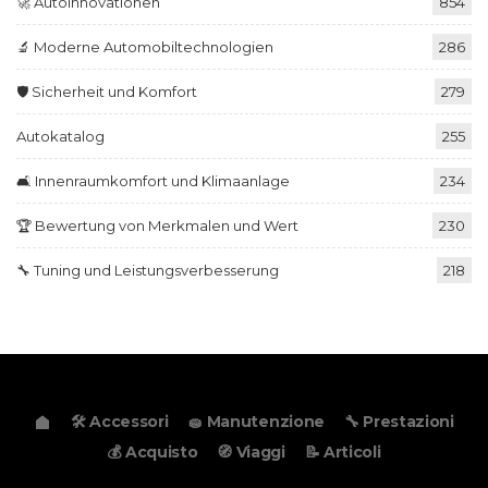
🚀 Autoinnovationen
854
🔬 Moderne Automobiltechnologien
286
🛡️ Sicherheit und Komfort
279
Autokatalog
255
🛋️ Innenraumkomfort und Klimaanlage
234
🏆 Bewertung von Merkmalen und Wert
230
🔧 Tuning und Leistungsverbesserung
218
🛠️ Accessori
🧽 Manutenzione
🔧 Prestazioni
💰 Acquisto
🧭 Viaggi
📝 Articoli