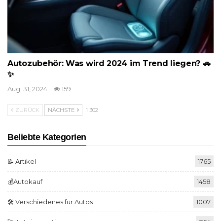
Autozubehör: Was wird 2024 im Trend liegen? 🚗
✨
Aug. 31, 2024
159
ZURÜCK
NÄCHSTE
1 302
Beliebte Kategorien
📝 Artikel
1765
💰Autokauf
1458
🛠️ Verschiedenes für Autos
1007