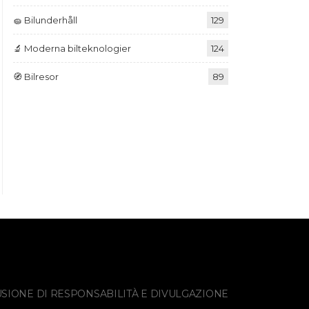
🧽 Bilunderhåll
129
🔬 Moderna bilteknologier
124
🧭 Bilresor
89
SIONE DI RESPONSABILITÀ E DIVULGAZIONE