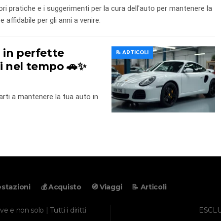
iori pratiche e i suggerimenti per la cura dell'auto per mantenere la
e affidabile per gli anni a venire.
in perfette
📝 ARTICOLI
ti nel tempo 🚗✨
tarti a mantenere la tua auto in
estazioni
💰 Acquisto
🧭 Viaggi
📝 Articoli
 e non solo | Tutti i diritti
ESCLU