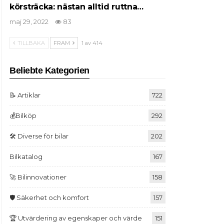
körsträcka: nästan alltid ruttna…
maj 29, 2022
83
TILLBAKA
FRAM
1 av 414
Beliebte Kategorien
📝 Artiklar
722
💰Bilköp
292
🛠️ Diverse för bilar
202
Bilkatalog
167
🚀 Bilinnovationer
158
🛡️ Säkerhet och komfort
157
🏆 Utvärdering av egenskaper och värde
151