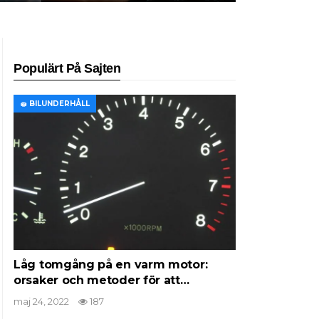
Populärt På Sajten
🧽 BILUNDERHÅLL
Låg tomgång på en varm motor:
orsaker och metoder för att…
maj 24, 2022
187