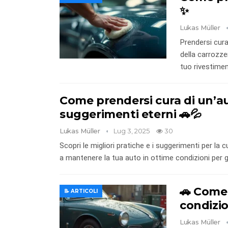
✨
Lukas Müller
Prendersi cura
della carrozze
tuo rivestimen
Come prendersi cura di un’au
suggerimenti eterni 🚗💦
Lukas Müller
Lug 3, 2025
30
Scopri le migliori pratiche e i suggerimenti per la c
a mantenere la tua auto in ottime condizioni per gl
🚗 Come
📝 ARTICOLI
condizio
Lukas Müller