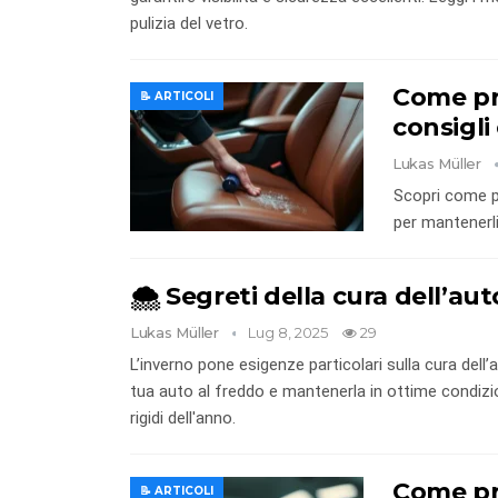
pulizia del vetro.
Come pre
📝 ARTICOLI
consigli
Lukas Müller
Scopri come pr
per mantenerli
🌨️ Segreti della cura dell’au
Lukas Müller
Lug 8, 2025
29
L’inverno pone esigenze particolari sulla cura dell
tua auto al freddo e mantenerla in ottime condizi
rigidi dell'anno.
Come pre
📝 ARTICOLI