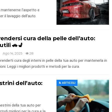
 mantenerne l'aspetto e
r il lavaggio dell'auto.
ndersi cura della pelle dell’auto:
utili 🚗💺
Ago 14, 2025
28
enderti cura degli interni in pelle della tua auto per mantenerla in
ni. Leggi i migliori prodotti e metodi per la cura.
trini dell’auto:
📝 ARTICOLI
strini della tua auto per
etodi migliori per la cura e la