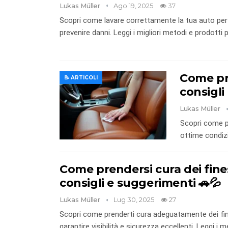
Lukas Müller
Ago 19, 2025
37
Scopri come lavare correttamente la tua auto per
prevenire danni. Leggi i migliori metodi e prodotti pe
Come pre
📝 ARTICOLI
consigli 
Lukas Müller
Scopri come pr
ottime condizio
Come prendersi cura dei fines
consigli e suggerimenti 🚗💦
Lukas Müller
Lug 30, 2025
27
Scopri come prenderti cura adeguatamente dei fine
garantire visibilità e sicurezza eccellenti. Leggi i m