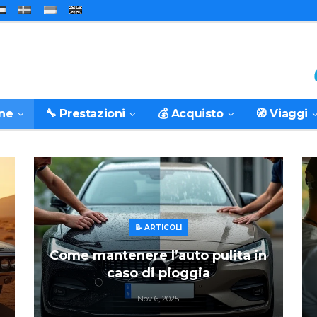
one
🔧 Prestazioni
💰 Acquisto
🧭 Viaggi
📝 ARTICOLI
Come mantenere l’auto pulita in
caso di pioggia
Nov 6, 2025