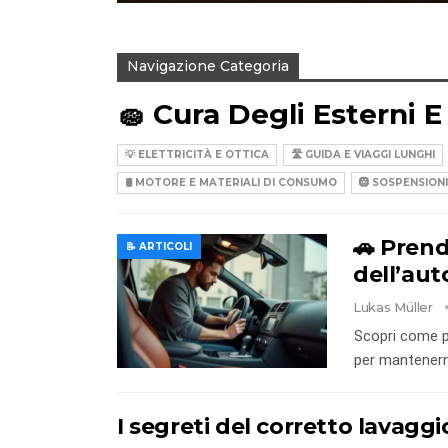
Navigazione Categoria
🧽 Cura Degli Esterni E
💡 ELETTRICITÀ E OTTICA
🛣️ GUIDA E VIAGGI LUNGHI
🛢️ MOTORE E MATERIALI DI CONSUMO
🛞 SOSPENSION
🚗 Prend
📝 ARTICOLI
dell’auto
Lukas Müller
Scopri come pr
per mantenerne
I segreti del corretto lavaggi