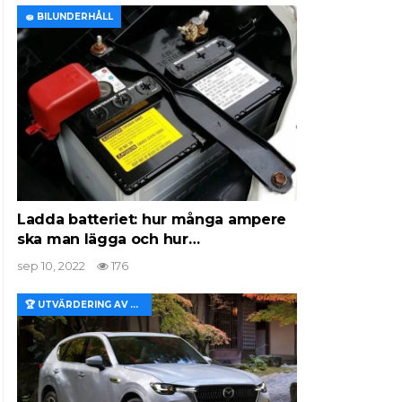
🧽 BILUNDERHÅLL
Ladda batteriet: hur många ampere
ska man lägga och hur…
sep 10, 2022
176
🏆 UTVÄRDERING AV EGENSKAPER OCH VÄRDE