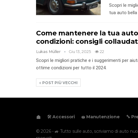
Scopri le migl
tua auto bella 
Come mantenere la tua auto 
condizioni: consigli collauda
Lukas Müller
Giu 13, 2025
22
Scopri le migliori pratiche e i suggerimenti per aiu
ottime condizioni per tutto il 2024.
POST PIÙ VECCHI
🛠️ Accessori
🧽 Manutenzione
🔧 Pr
© 2026 - 🚙 Tutto sulle auto, scriviamo di auto nuove
riservati.