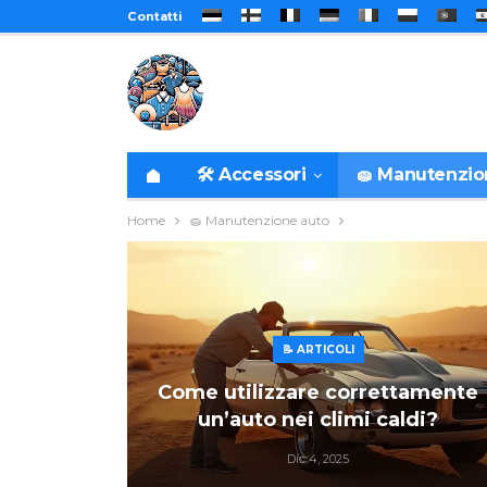
Contatti
🛠️ Accessori
🧽 Manutenzi
Home
🧽 Manutenzione auto
📝 ARTICOLI
Come utilizzare correttamente
un’auto nei climi caldi?
Dic 4, 2025