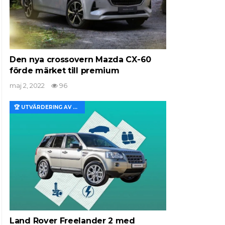
Den nya crossovern Mazda CX-60
förde märket till premium
maj 2, 2022
96
🏆 UTVÄRDERING AV EGENSKAPER OCH VÄRDE
Land Rover Freelander 2 med