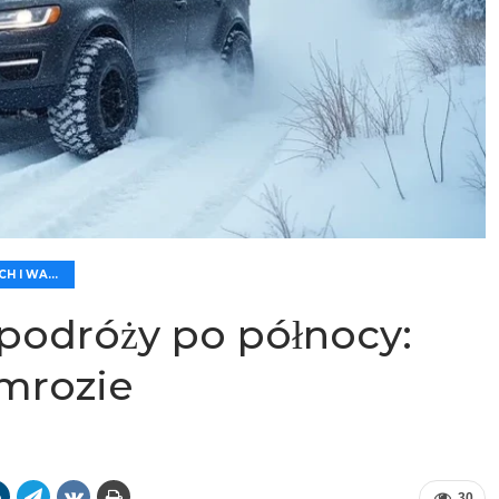
🏆 OCENA CECH I WARTOŚCI
podróży po północy:
mrozie
30