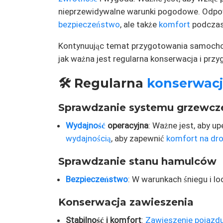
nieprzewidywalne warunki pogodowe. Odpo
bezpieczeństwo
, ale także
komfort
podczas 
Kontynuując temat przygotowania samochod
jak ważna jest regularna konserwacja i prz
🛠️ Regularna
konserwac
Sprawdzanie systemu grzewcz
Wydajność
operacyjna
: Ważne jest, aby u
wydajnością
, aby zapewnić
komfort na dr
Sprawdzanie stanu hamulców
Bezpieczeństwo
: W warunkach śniegu i l
Konserwacja zawieszenia
Stabilność i komfort
:
Zawieszenie pojazd