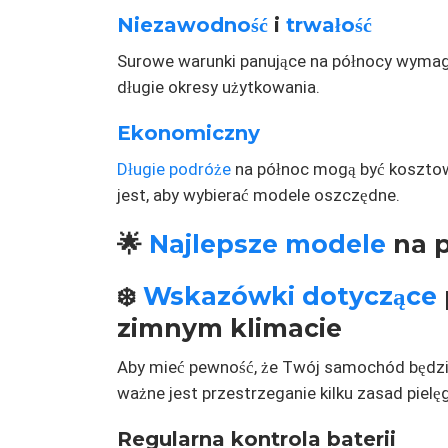
Niezawodność
i
trwałość
Surowe warunki panujące na północy wymag
długie okresy użytkowania.
Ekonomiczny
Długie podróże
na północ mogą być kosztow
jest, aby wybierać modele oszczędne.
🌟
Najlepsze modele
na p
❄️
Wskazówki dotyczące
zimnym klimacie
Aby mieć pewność, że Twój samochód będzi
ważne jest przestrzeganie kilku zasad pielęg
Regularna kontrola baterii