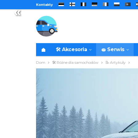
Kontakty
«
🛠️ Akcesoria
🧽 Serwis
Dom
🛠️ Różne dla samochodów
📝 Artykuły