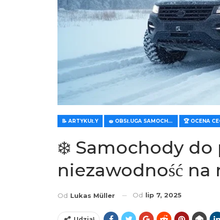
📝 ARTYKUŁY
🧽 OBSŁUGA SAMOCHODOWA
❄️ Samochody do 
niezawodność na 
Od
lip 7, 2025
Od
Lukas Müller
Udział