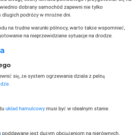
wiednio dobrany samochód zapewni nie tylko
długich podróży w mroźne dni.
u na trudne warunki północy, warto także wspomnieć,
ygotowanie na nieprzewidziane sytuacje na drodze.
ja
ego
pewnić się, że system ogrzewania działa z pełną
odze
.
odu
układ hamulcowy
musi być w idealnym stanie.
u
poddawane jest dużym obciążeniom na nierównych,