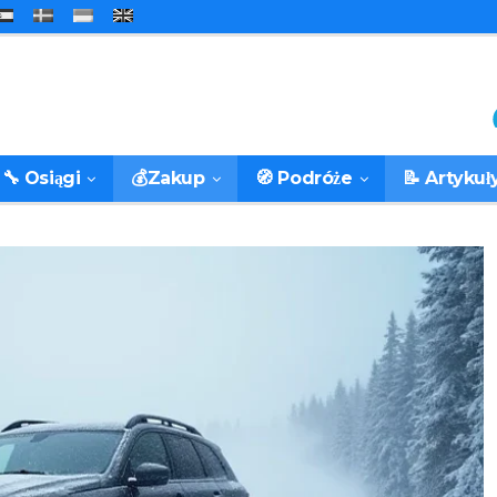
🔧 Osiągi
💰Zakup
🧭 Podróże
📝 Artykuł