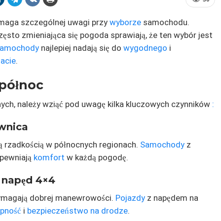
maga szczególnej uwagi przy
wyborze
samochodu.
sto zmieniająca się pogoda sprawiają, że ten wybór jest
amochody
najlepiej nadają się do
wygodnego
i
macie
.
 północ
ych, należy wziąć pod uwagę kilka kluczowych czynników
:
ownica
są rzadkością w północnych regionach.
Samochody
z
apewniają
komfort
w każdą pogodę.
 napęd 4×4
wymagają dobrej manewrowości.
Pojazdy
z napędem na
epność
i
bezpieczeństwo na drodze
.