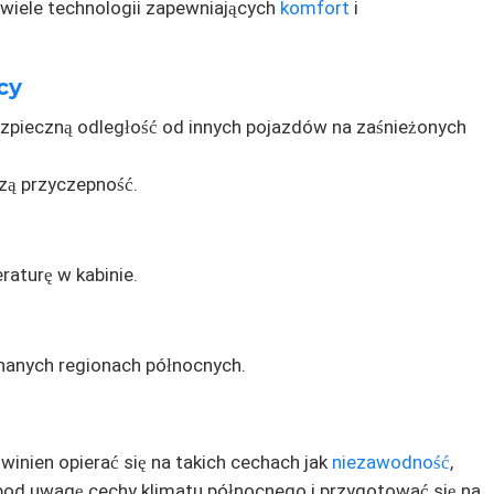
iele technologii zapewniających
komfort
i
cy
pieczną odległość od innych pojazdów na zaśnieżonych
szą przyczepność.
aturę w kabinie.
nanych regionach północnych.
inien opierać się na takich cechach jak
niezawodność
,
 pod uwagę cechy klimatu północnego i przygotować się na