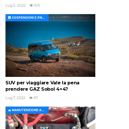
Lug 2, 2022
105
🛞 SOSPENSIONI E PNEUMATICI
SUV per viaggiare Vale la pena
prendere GAZ Sobol 4×4?
Lug 7, 2022
97
🧽 MANUTENZIONE AUTO