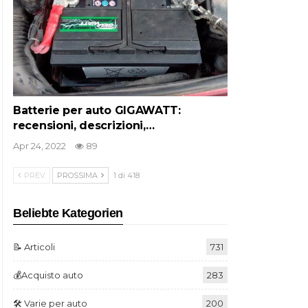
Batterie per auto GIGAWATT:
recensioni, descrizioni,…
Apr 24, 2022
89
PREV
PROSSIMA
1 di 418
Beliebte Kategorien
📝 Articoli
731
💰Acquisto auto
283
🛠️ Varie per auto
200