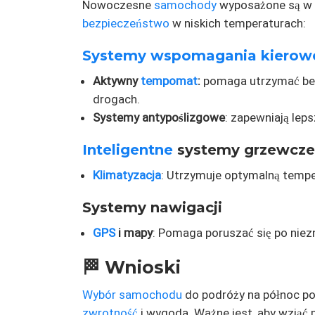
Nowoczesne
samochody
wyposażone są w w
bezpieczeństwo
w niskich temperaturach:
Systemy wspomagania kierow
Aktywny
tempomat
:
pomaga utrzymać bez
drogach.
Systemy antypoślizgowe
: zapewniają lep
Inteligentne
systemy grzewcze
Klimatyzacja
: Utrzymuje optymalną temper
Systemy nawigacji
GPS
i mapy
: Pomaga poruszać się po niez
🏁 Wnioski
Wybór samochodu
do podróży na północ pow
zwrotność
i wygoda. Ważne jest, aby wziąć