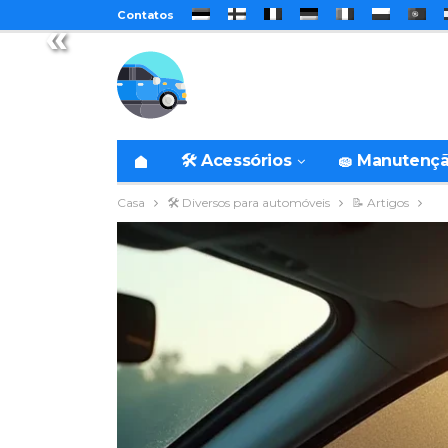
Contatos
«
🛠️ Acessórios
🧽 Manutenç
Casa
🛠️ Diversos para automóveis
📝 Artigos