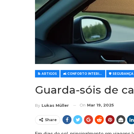
📝 ARTIGOS
🛋️ CONFORTO INTERIOR E CONTROLO CLIMÁTICO
Guarda-sóis de car
On
Mar 19, 2025
By
Lukas Müller
Share
Em dias de sol, principalmente em viagens 