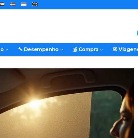
ão
🔧 Desempenho
💰 Compra
🧭 Viagen