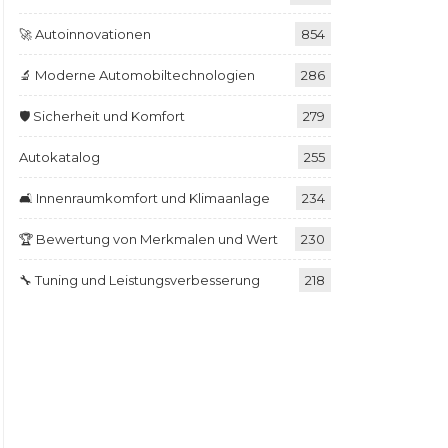
🚀 Autoinnovationen
854
🔬 Moderne Automobiltechnologien
286
🛡️ Sicherheit und Komfort
279
Autokatalog
255
🛋️ Innenraumkomfort und Klimaanlage
234
🏆 Bewertung von Merkmalen und Wert
230
🔧 Tuning und Leistungsverbesserung
218