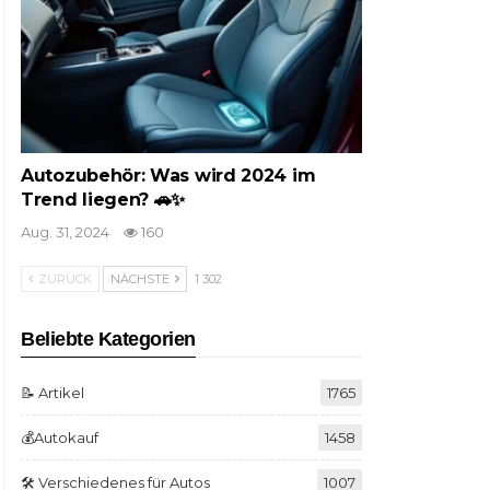
Autozubehör: Was wird 2024 im
Trend liegen? 🚗✨
Aug. 31, 2024
160
ZURÜCK
NÄCHSTE
1 302
Beliebte Kategorien
📝 Artikel
1765
💰Autokauf
1458
🛠️ Verschiedenes für Autos
1007