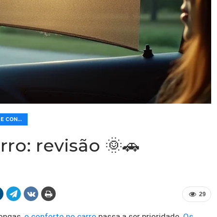
🛡️ SEGURANÇA E CONFORTO
ro: revisão 🌞🚗
29
longas,
o conforto no carro
passa a ser prioridade.
Os