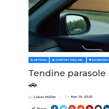
📝 ARTICOLI
🛋️ COMFORT DELL'ABITACOLO E CLIMATIZZAZIONE
Tendine parasole 
🚗
On
Mar 19, 2025
By
Lukas Müller
Share