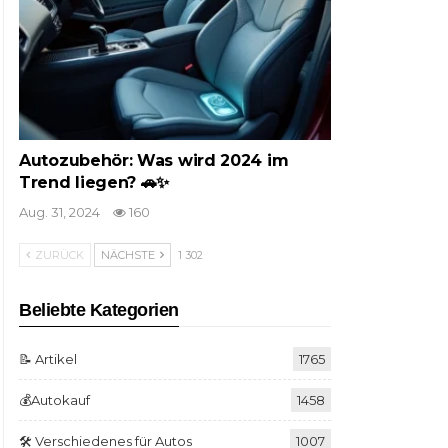
Autozubehör: Was wird 2024 im
Trend liegen? 🚗✨
Aug. 31, 2024
160
ZURÜCK
NÄCHSTE
1 302
Beliebte Kategorien
📝 Artikel
1765
💰Autokauf
1458
🛠️ Verschiedenes für Autos
1007