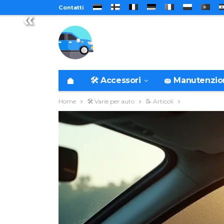
Contatti
«
🛠️ Accessori
🧽 Manutenzi
Home
🛠️ Varie per auto
📝 Articoli