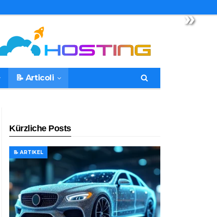
»
📝 Articoli
Kürzliche Posts
📝 ARTIKEL