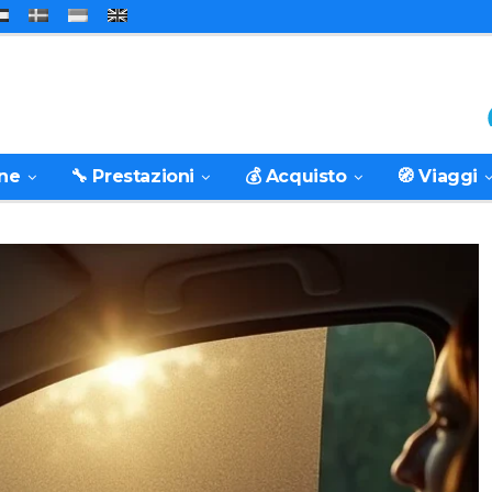
one
🔧 Prestazioni
💰 Acquisto
🧭 Viaggi