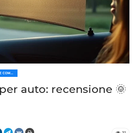
🛡️ SICUREZZA E COMFORT
per auto: recensione 🌞
31