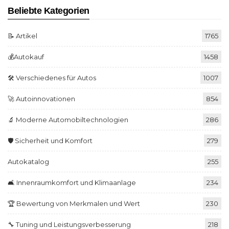
Beliebte Kategorien
📝 Artikel
1765
💰Autokauf
1458
🛠️ Verschiedenes für Autos
1007
🚀 Autoinnovationen
854
🔬 Moderne Automobiltechnologien
286
🛡️ Sicherheit und Komfort
279
Autokatalog
255
🛋️ Innenraumkomfort und Klimaanlage
234
🏆 Bewertung von Merkmalen und Wert
230
🔧 Tuning und Leistungsverbesserung
218