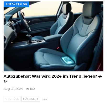
AUTOKATALOG
Autozubehör: Was wird 2024 im Trend liegen? 🚗
✨
Aug. 31, 2024
160
ZURÜCK
NÄCHSTE
1 302