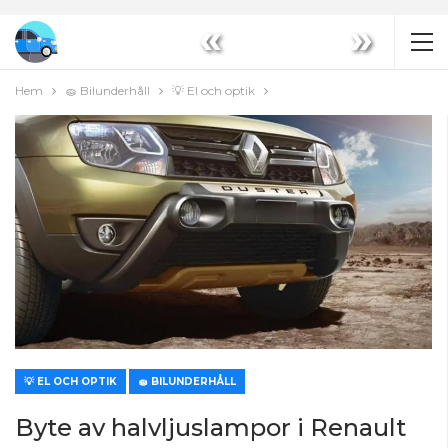
«
»
Hem
🧽 Bilunderhåll
💡 El och optik
💡 EL OCH OPTIK
🧽 BILUNDERHÅLL
Byte av halvljuslampor i Renault