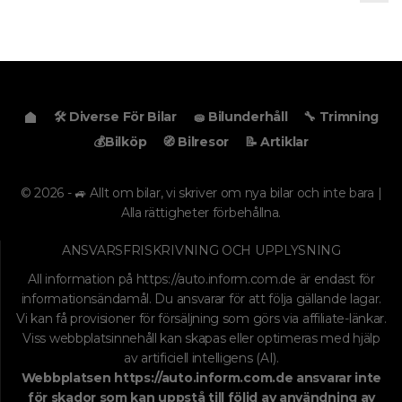
🛠️ Diverse För Bilar
🧽 Bilunderhåll
🔧 Trimning
💰Bilköp
🧭 Bilresor
📝 Artiklar
© 2026 - 🚙 Allt om bilar, vi skriver om nya bilar och inte bara |
Alla rättigheter förbehållna.
ANSVARSFRISKRIVNING OCH UPPLYSNING
All information på
https://auto.inform.com.de
är endast för
informationsändamål. Du ansvarar för att följa gällande lagar.
Vi kan få provisioner för försäljning som görs via affiliate-länkar.
Viss webbplatsinnehåll kan skapas eller optimeras med hjälp
av artificiell intelligens (AI).
Webbplatsen
https://auto.inform.com.de
ansvarar inte
för skador som kan uppstå till följd av användning av