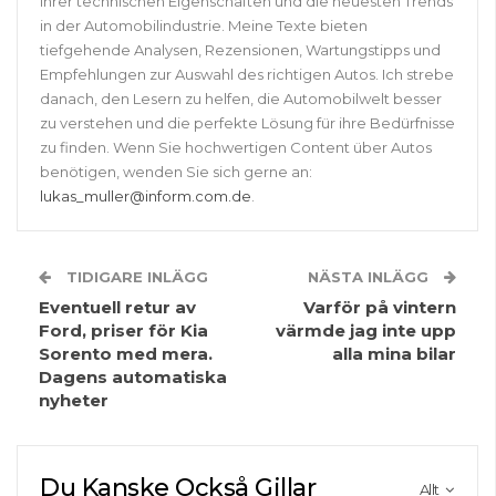
ihrer technischen Eigenschaften und die neuesten Trends
in der Automobilindustrie. Meine Texte bieten
tiefgehende Analysen, Rezensionen, Wartungstipps und
Empfehlungen zur Auswahl des richtigen Autos. Ich strebe
danach, den Lesern zu helfen, die Automobilwelt besser
zu verstehen und die perfekte Lösung für ihre Bedürfnisse
zu finden. Wenn Sie hochwertigen Content über Autos
benötigen, wenden Sie sich gerne an:
lukas_muller@inform.com.de
.
TIDIGARE INLÄGG
NÄSTA INLÄGG
Eventuell retur av
Varför på vintern
Ford, priser för Kia
värmde jag inte upp
Sorento med mera.
alla mina bilar
Dagens automatiska
nyheter
Du Kanske Också Gillar
Allt