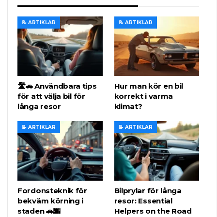
📝 ARTIKLAR
📝 ARTIKLAR
🛣️🚗 Användbara tips
Hur man kör en bil
för att välja bil för
korrekt i varma
långa resor
klimat?
📝 ARTIKLAR
📝 ARTIKLAR
Fordonsteknik för
Bilprylar för långa
bekväm körning i
resor: Essential
staden 🚗🌆
Helpers on the Road