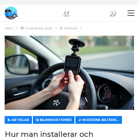
«
»
Hem
🛠️ Diverse för bilar
📝 Artiklar
📝 ARTIKLAR
🚀 BILINNOVATIONER
🔬 MODERNA BILTEKNOLOGIER
Hur man installerar och