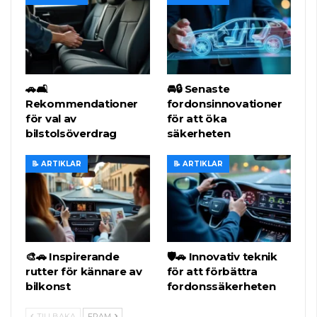
🚗🛋️
🚘🔒 Senaste
Rekommendationer
fordonsinnovationer
för val av
för att öka
bilstolsöverdrag
säkerheten
📝 ARTIKLAR
📝 ARTIKLAR
🎨🚗 Inspirerande
🛡️🚗 Innovativ teknik
rutter för kännare av
för att förbättra
bilkonst
fordonssäkerheten
TILLBAKA
FRAM