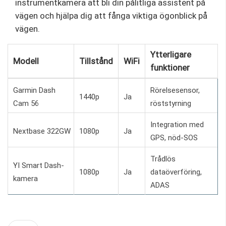
instrumentkamera att bli din pålitliga assistent på
vägen och hjälpa dig att fånga viktiga ögonblick på
vägen.
Ytterligare
Modell
Tillstånd
WiFi
funktioner
Garmin Dash
Rörelsesensor,
1440p
Ja
Cam 56
röststyrning
Integration med
Nextbase 322GW
1080p
Ja
GPS, nöd-SOS
Trådlös
YI Smart Dash-
1080p
Ja
dataöverföring,
kamera
ADAS