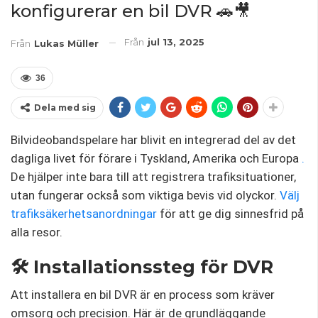
konfigurerar en bil DVR 🚗🎥
Från
jul 13, 2025
Från
Lukas Müller
36
Dela med sig
Bilvideobandspelare har blivit en integrerad del av det
dagliga livet för förare i Tyskland, Amerika och Europa
.
De hjälper inte bara till att registrera trafiksituationer,
utan fungerar också som viktiga bevis vid olyckor.
Välj
trafiksäkerhetsanordningar
för att ge dig sinnesfrid på
alla resor.
🛠️ Installationssteg för DVR
Att installera en bil DVR är en process som kräver
omsorg och precision. Här är de grundläggande