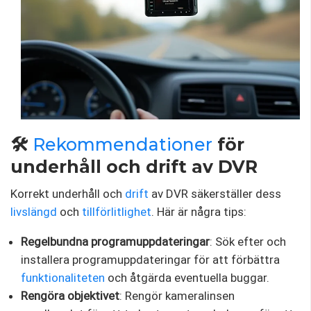
🛠️
Rekommendationer
för
underhåll och drift av DVR
Korrekt underhåll och
drift
av DVR säkerställer dess
livslängd
och
tillförlitlighet
. Här är några tips:
Regelbundna programuppdateringar
: Sök efter och
installera programuppdateringar för att förbättra
funktionaliteten
och åtgärda eventuella buggar.
Rengöra objektivet
: Rengör kameralinsen