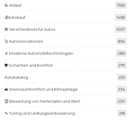
📝 Artikel
1765
💰Autokauf
1458
🛠️ Verschiedenes für Autos
1007
🚀 Autoinnovationen
854
🔬 Moderne Automobiltechnologien
286
🛡️ Sicherheit und Komfort
279
Autokatalog
255
🛋️ Innenraumkomfort und Klimaanlage
234
🏆 Bewertung von Merkmalen und Wert
230
🔧 Tuning und Leistungsverbesserung
218