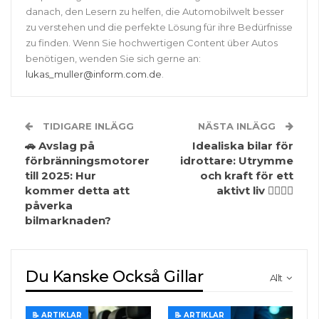
danach, den Lesern zu helfen, die Automobilwelt besser
zu verstehen und die perfekte Lösung für ihre Bedürfnisse
zu finden. Wenn Sie hochwertigen Content über Autos
benötigen, wenden Sie sich gerne an:
lukas_muller@inform.com.de
.
TIDIGARE INLÄGG
NÄSTA INLÄGG
🚗 Avslag på
Idealiska bilar för
förbränningsmotorer
idrottare: Utrymme
till 2025: Hur
och kraft för ett
kommer detta att
aktivt liv 🏋️‍♂️🚗💨
påverka
bilmarknaden?
Du Kanske Också Gillar
Allt
📝 ARTIKLAR
📝 ARTIKLAR