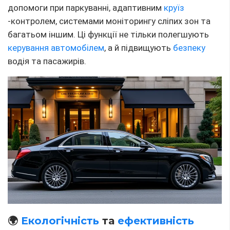
допомоги при паркуванні, адаптивним
круїз
-контролем, системами моніторингу сліпих зон та
багатьом іншим. Ці функції не тільки полегшують
керування автомобілем
, а й підвищують
безпеку
водія та пасажирів.
🌍
Екологічність
та
ефективність