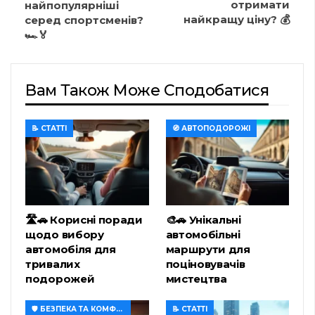
отримати
найпопулярніші
найкращу ціну? 💰
серед спортсменів?
🏎️🏅
Вам Також Може Сподобатися
📝 СТАТТІ
🧭 АВТОПОДОРОЖІ
🛣️🚗 Корисні поради
🎨🚗 Унікальні
щодо вибору
автомобільні
автомобіля для
маршрути для
тривалих
поціновувачів
подорожей
мистецтва
🛡️ БЕЗПЕКА ТА КОМФОРТ
📝 СТАТТІ