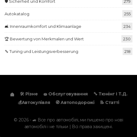
🛡️ Sicherheit und Komfort
279
Autokatalog
255
🛋️ Innenraumkomfort und Klimaanlage
234
🏆 Bewertung von Merkmalen und Wert
230
🔧 Tuning und Leistungsverbesserung
218
🛠️ Різне
🧽 Обслуговування
🔧 Тюнінг І Т.д.
💰Автокупівля
🧭 Автоподорожі
📝 Статті
© 2026 - 🚙 Все про автомобілі, ми пишемо про нові
автомобілі і не тільки | Всі права захищені.