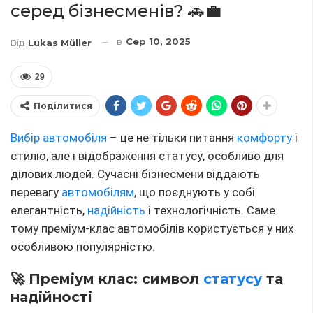
серед бізнесменів? 🚗💼
в
Сер 10, 2025
Від
Lukas Müller
29
Поділитися
Вибір автомобіля
– це не тільки питання
комфорту
і
стилю, але і відображення статусу, особливо для
ділових людей. Сучасні бізнесмени віддають
перевагу
автомобілям
, що поєднують у собі
елегантність,
надійність
і технологічність. Саме
тому преміум-клас автомобілів користується у них
особливою популярністю.
🚀 Преміум клас: символ
статусу
та
надійності