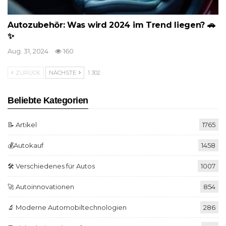
Autozubehör: Was wird 2024 im Trend liegen? 🚗
✨
Aug. 31, 2024
160
ZURÜCK
NÄCHSTE
1 302
Beliebte Kategorien
📝 Artikel
1765
💰Autokauf
1458
🛠️ Verschiedenes für Autos
1007
🚀 Autoinnovationen
854
🔬 Moderne Automobiltechnologien
286