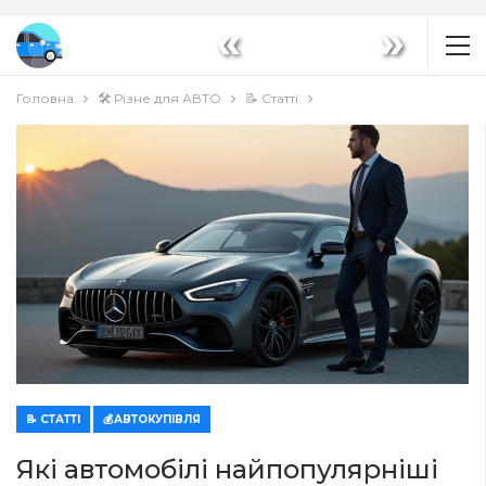
«
»
Головна
🛠️ Різне для АВТО
📝 Статті
📝 СТАТТІ
💰АВТОКУПІВЛЯ
Які автомобілі найпопулярніші