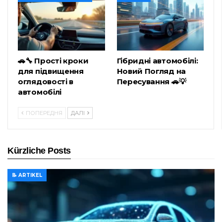
🚗🔧 Прості кроки
Гібридні автомобілі:
для підвищення
Новий Погляд на
оглядовості в
Пересування 🚗💡
автомобілі
ПОПЕРЕДНЯ
ДАЛІ
Kürzliche Posts
📝 ARTIKEL