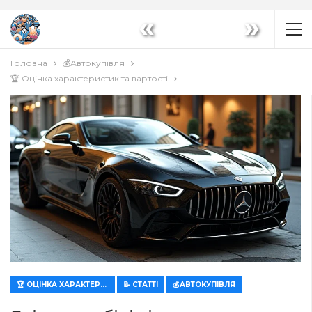
«
»
Головна
💰Автокупівля
🏆 Оцінка характеристик та вартості
🏆 ОЦІНКА ХАРАКТЕРИСТИК ТА ВАРТОСТІ
📝 СТАТТІ
💰АВТОКУПІВЛЯ