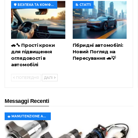
🛡️ БЕЗПЕКА ТА КОМФОРТ
📝 СТАТТІ
🚗🔧 Прості кроки
Гібридні автомобілі:
для підвищення
Новий Погляд на
оглядовості в
Пересування 🚗💡
автомобілі
ПОПЕРЕДНЯ
ДАЛІ
Messaggi Recenti
🧽 MANUTENZIONE AUTO