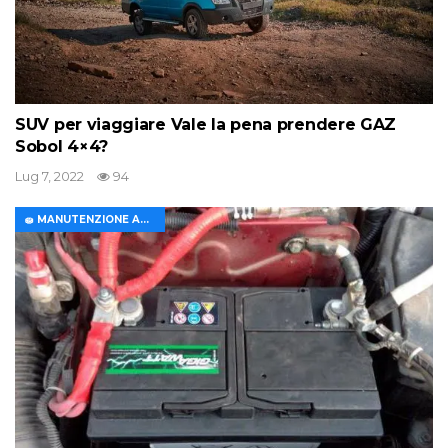
SUV per viaggiare Vale la pena prendere GAZ
Sobol 4×4?
Lug 7, 2022
94
🧽 MANUTENZIONE AUTO