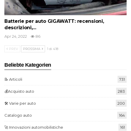
Batterie per auto GIGAWATT: recensioni,
descrizioni,…
Apr 24, 2022
86
PREV
PROSSIMA
1 di 418
Beliebte Kategorien
📝 Articoli
731
💰Acquisto auto
283
🛠️ Varie per auto
200
Catalogo auto
164
🚀 Innovazioni automobilistiche
161