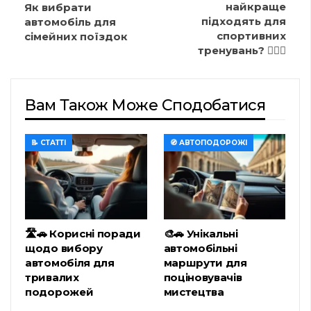
найкраще
Як вибрати
підходять для
автомобіль для
спортивних
сімейних поїздок
тренувань? 🏋️‍♂️🚗
Вам Також Може Сподобатися
📝 СТАТТІ
🧭 АВТОПОДОРОЖІ
🛣️🚗 Корисні поради
🎨🚗 Унікальні
щодо вибору
автомобільні
автомобіля для
маршрути для
тривалих
поціновувачів
подорожей
мистецтва