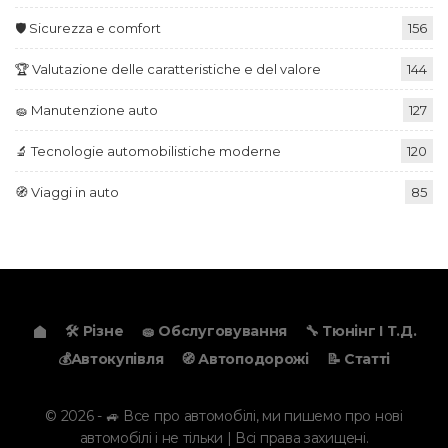
🛡️ Sicurezza e comfort
156
🏆 Valutazione delle caratteristiche e del valore
144
🧽 Manutenzione auto
127
🔬 Tecnologie automobilistiche moderne
120
🧭 Viaggi in auto
85
🛠️ Різне
🧽 Обслуговування
🔧 Тюнінг І Т.д.
💰Автокупівля
🧭 Автоподорожі
📝 Статті
© 2026 - 🚙 Все про автомобілі, ми пишемо про нові
автомобілі і не тільки | Всі права захищені.