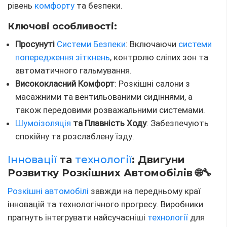
рівень
комфорту
та безпеки.
Ключові особливості:
Просунуті
Системи Безпеки
: Включаючи
системи
попередження зіткнень
, контролю сліпих зон та
автоматичного гальмування.
Висококласний Комфорт
: Розкішні салони з
масажними та вентильованими сидіннями, а
також передовими розважальними системами.
Шумоізоляція
та Плавність Ходу
: Забезпечують
спокійну та розслаблену їзду.
Інновації
та
технології
: Двигуни
Розвитку Розкішних Автомобілів 🌐🔧
Розкішні автомобілі
завжди на передньому краї
інновацій та технологічного прогресу. Виробники
прагнуть інтегрувати найсучасніші
технології
для