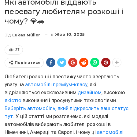
Які автомобілі віддають
перевагу любителям розкоші і
чому? 💎🚗
в
Жов 10, 2025
Від
Lukas Müller
27
Поділитися
Любителі розкоші і престижу часто звертають
увагу на
автомобілі
преміум-класу
, які
відрізняються ексклюзивним
дизайном
, високою
якістю
виконання і просунутими технологіями.
Виберіть автомобіль, який підкреслить ваш статус
тут
. У цій статті ми розглянемо, які моделі
автомобілів вибирають любителі розкоші в
Німеччині, Америці та Європі, і чому ці
автомобілі