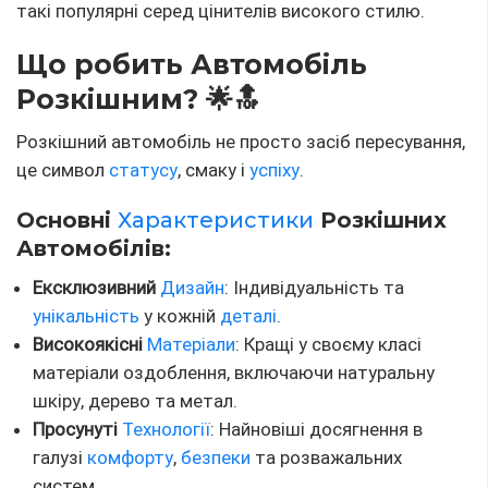
такі популярні серед цінителів високого стилю.
Що робить Автомобіль
Розкішним? 🌟🔝
Розкішний автомобіль не просто засіб пересування,
це символ
статусу
, смаку і
успіху
.
Основні
Характеристики
Розкішних
Автомобілів:
Ексклюзивний
Дизайн
: Індивідуальність та
унікальність
у кожній
деталі
.
Високоякісні
Матеріали
: Кращі у своєму класі
матеріали оздоблення, включаючи натуральну
шкіру, дерево та метал.
Просунуті
Технології
: Найновіші досягнення в
галузі
комфорту
,
безпеки
та розважальних
систем.