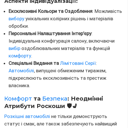
Аспекти Індивідуалізації:
Ексклюзивні Кольори та Оздоблення
: Можливість
вибору
унікальних колірних рішень і матеріалів
обробки.
Персональні Налаштування Інтер'єру
:
Індивідуальна конфігурація салону, включаючи
вибір
оздоблювальних матеріалів та функцій
комфорту
.
Спеціальні Видання та
Лімітовані Серії
:
Автомобілі
, випущені обмеженим тиражем,
підкреслюють ексклюзивність та престиж
власника.
Комфорт
та
Безпека
: Неодмінні
Атрибути Роскоши 🛡️💺
Розкішні автомобілі
не тільки демонструють
статус і смак, але також забезпечують найвищий