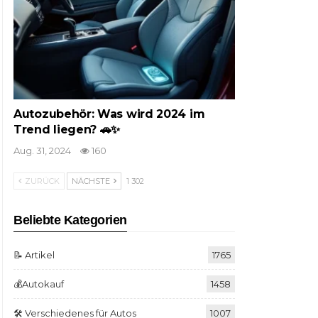
Autozubehör: Was wird 2024 im
Trend liegen? 🚗✨
Aug. 31, 2024
160
ZURÜCK
NÄCHSTE
1 302
Beliebte Kategorien
📝 Artikel
1765
💰Autokauf
1458
🛠️ Verschiedenes für Autos
1007