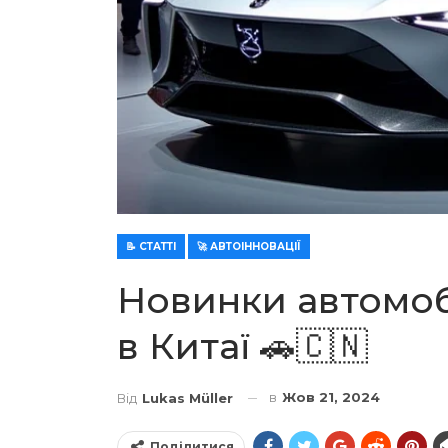
📝 СТАТТІ
🚀 АВТОІННОВАЦІЇ
Новинки автомобі
в Китаї 🚗🇨🇳
в
Жов 21, 2024
Від
Lukas Müller
Поділитися