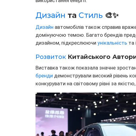
використання енергії.
Дизайн
та
Стиль
🎨✨
Дизайн
автомобілів також справив враже
домінуючою темою. Багато брендів предс
дизайном, підкреслюючи
унікальність
та 
Розвиток
Китайського Авторин
Виставка також показала значне зроста
бренди
демонстрували високий рівень ко
конкурувати на світовому рівні за якістю