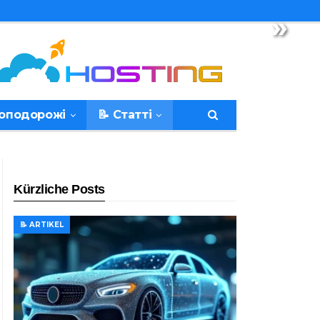
»
топодорожі
📝 Статті
Kürzliche Posts
📝 ARTIKEL