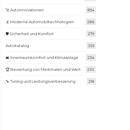
🚀 Autoinnovationen
854
🔬 Moderne Automobiltechnologien
286
🛡️ Sicherheit und Komfort
279
Autokatalog
255
🛋️ Innenraumkomfort und Klimaanlage
234
🏆 Bewertung von Merkmalen und Wert
230
🔧 Tuning und Leistungsverbesserung
218