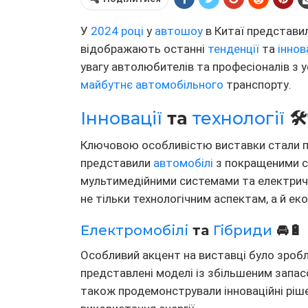
У
2024 році
у
автошоу
в Китаї представи
відображають останні
тенденції
та
іннов
увагу автолюбителів та професіоналів з у
майбутнє автомобільного
транспорту.
Інновації
та
технології
🛠
Ключовою особливістю виставки стали 
представили
автомобілі
з покращеними с
мультимедійними системами та електричн
не тільки технологічним аспектам, а й еко
Електромобілі
та
Гібриди
🚘🔋
Особливий акцент на виставці було зробл
представлені моделі із збільшеним запа
також продемонстрували інноваційні ріш