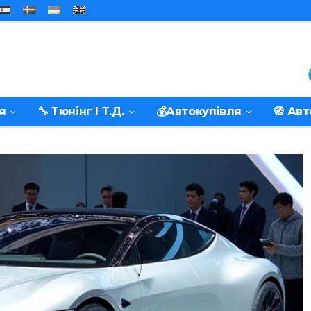
я
🔧 Тюнінг І Т.д.
💰Автокупівля
🧭 Ав