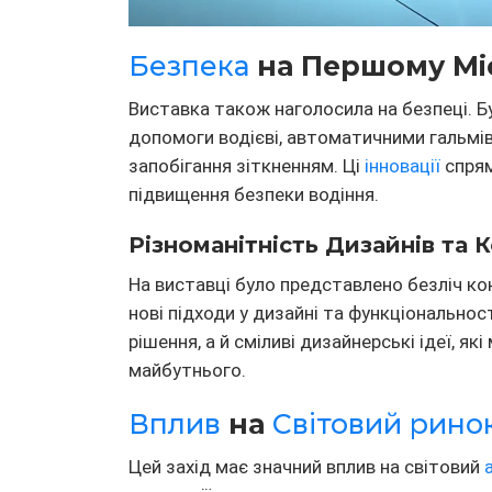
Безпека
на Першому Місті
Виставка також наголосила на безпеці. Б
допомоги водієві, автоматичними гальм
запобігання зіткненням. Ці
інновації
спрям
підвищення безпеки водіння.
Різноманітність Дизайнів та К
На виставці було представлено безліч к
нові підходи у дизайні та функціональност
рішення, а й сміливі дизайнерські ідеї, я
майбутнього.
Вплив
на
Світовий рино
Цей захід має значний вплив на світовий