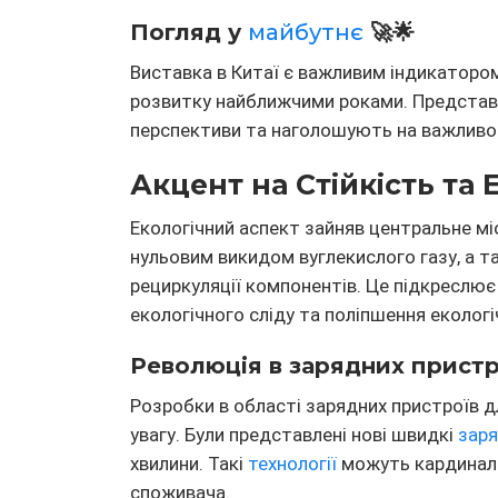
Погляд у
майбутнє
🚀🌟
Виставка в Китаї є важливим індикатором 
розвитку найближчими роками. Представ
перспективи та наголошують на важливос
Акцент на Стійкість та 
Екологічний аспект зайняв центральне мі
нульовим викидом вуглекислого газу, а т
рециркуляції компонентів. Це підкреслює
екологічного сліду та поліпшення екологіч
Революція в зарядних пристр
Розробки в області зарядних пристроїв 
увагу. Були представлені нові швидкі
заря
хвилини. Такі
технології
можуть кардиналь
споживача.