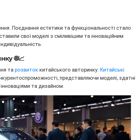
ння. Поєднання естетики та функціональності стало
тавили свої моделі з сміливішим та інноваційним
індивідуальність.
ку 🌐📈
ння та
розвиток
китайського авторинку.
Китайські
нкурентоспроможності, представляючи моделі, здатні
, інноваціями та дизайном.