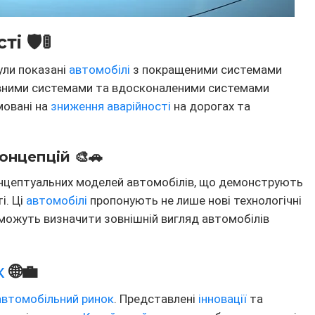
 🛡️🚦
ули показані
автомобілі
з покращеними системами
івними системами та вдосконаленими системами
овані на
зниження аварійності
на дорогах та
онцепцій 🎨🚗
онцептуальних моделей автомобілів, що демонструють
і. Ці
автомобілі
пропонують не лише нові технологічні
кі можуть визначити зовнішній вигляд автомобілів
к
🌐💼
автомобільний ринок
. Представлені
інновації
та