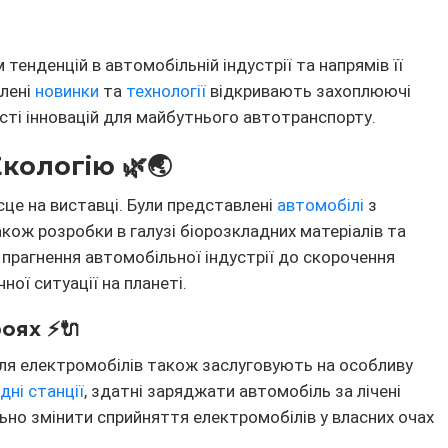
тенденцій в автомобільній індустрії та напрямів її
лені
новинки
та
технології
відкривають захоплюючі
ті інновацій для майбутнього автотранспорту.
Екологію 🌿🌏
сце на виставці. Були представлені
автомобілі
з
акож розробки в галузі біорозкладних матеріалів та
 прагнення автомобільної індустрії до скорочення
ної ситуації на планеті.
оях ⚡🔌
для електромобілів також заслуговують на особливу
дні станції
, здатні заряджати автомобіль за лічені
но змінити сприйняття електромобілів у власних очах