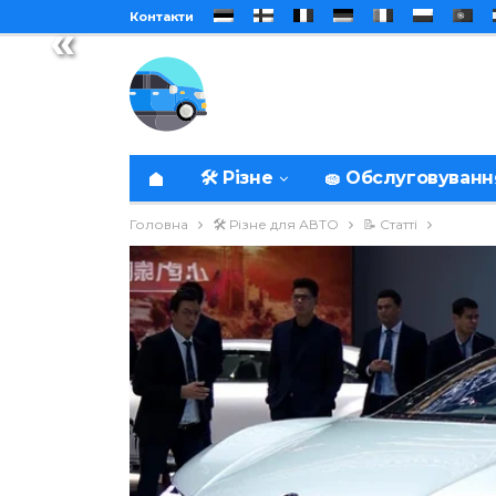
Контакти
«
🛠️ Різне
🧽 Обслуговуванн
Головна
🛠️ Різне для АВТО
📝 Статті