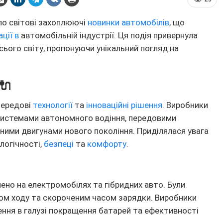
ло світові захоплюючі
новинки автомобілів
, що
ації в
автомобільній індустрії. Ця подія привернула
сього світу, пропонуючи унікальний погляд на
️🔌
передові
технології
та
інноваційні рішення
. Виробники
истемами автономного водіння, передовими
ими двигунами нового покоління. Приділялася увага
логічності,
безпеці
та
комфорту
.
ено на електромобілях та гібридних авто. Були
сом ходу та скороченим часом зарядки. Виробники
ення в галузі покращення батарей та ефективності