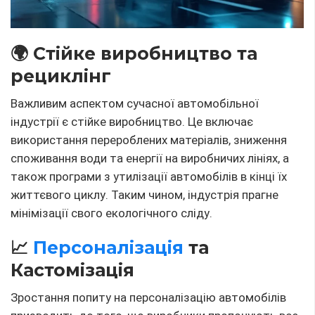
більш широкі можливості для кастомізації. Це
може бути
вибір
кольору, обробки салону, різних
опцій безпеки та
комфорту
.
Клієнти
хочуть, щоб
їхній автомобіль відображав їхню особистість і
стиль
життя, і ринок активно адаптується до цих
запитів.
🌐
Розвиток
мережної
інфраструктури
Розвиток
інфраструктури, особливо в галузі
зарядних станцій для електромобілів та мереж для
передачі даних, є ключовим фактором для
подальшого прогресу автомобільної індустрії.
Збільшення кількості зарядних станцій,
покращення
їх доступності та швидкості зарядки – важливий
крок на шляху до повного переходу на
електротранспорт
.