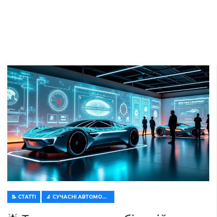
індустрії: що зміниться
найближчими роками? 🌟
в
Січ 3, 2025
Від
Lukas Müller
28
Поділитися
Сучасний світ автомобілебудування перебуває на
порозі грандіозних змін.
Тут ви знайдете аксесуари
за останніми трендами
, які допоможуть вам
залишатися в курсі останніх інновацій. Розглянемо
ключові
тенденції
, які формуватимуть обличчя
автопрому
в найближчі роки.
🚗
Електрифікація
та
Екологія
🌿