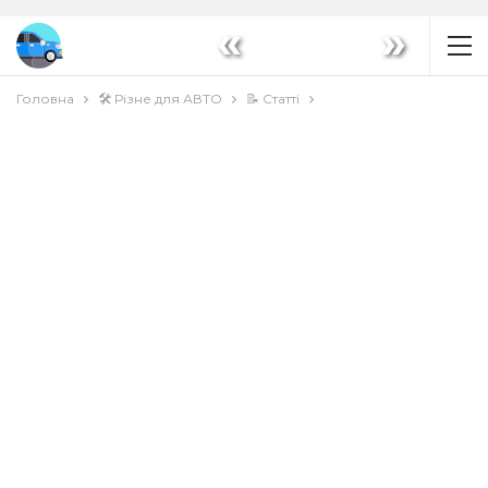
«
»
Головна
🛠️ Різне для АВТО
📝 Статті
📝 СТАТТІ
🔬 СУЧАСНІ АВТОМОБІЛЬНІ ТЕХНОЛОГІЇ
🌟 Тренди в автомобільній