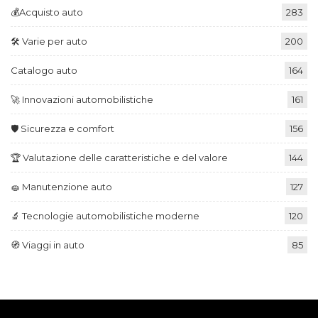
🛠️ Різне
🧽 Обслуговування
🔧 Тюнінг І Т.д.
💰Автокупівля
🧭 Автоподорожі
📝 Статті
© 2026 - 🚙 Все про автомобілі, ми пишемо про нові
автомобілі і не тільки | Всі права захищені.
ВІДМОВА ВІД ВІДПОВІДАЛЬНОСТІ ТА РОЗКРИТТЯ
ІНФОРМАЦІЇ
Вся інформація на
https://auto.inform.com.de
є виключно
інформаційною. Ви несете відповідальність за дотримання
чинних законів. Ми можемо отримувати комісії за продажі
через партнерські посилання. Деякий контент на сайті
може бути створений або оптимізований за допомогою
штучного інтелекту (ШІ).
Сайт
https://auto.inform.com.de
не несе
відповідальності за будь-які збитки, що можуть
виникнути через використання наданої інформації.
Продовжуючи, ви погоджуєтеся з
відмовою від
відповідальності
,
політикою конфіденційності
та