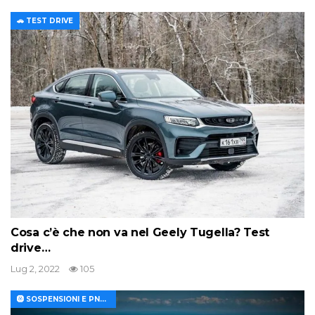
SUV per viaggiare Vale la pena prendere GAZ
Sobol 4×4?
Lug 7, 2022
97
🧽 MANUTENZIONE AUTO