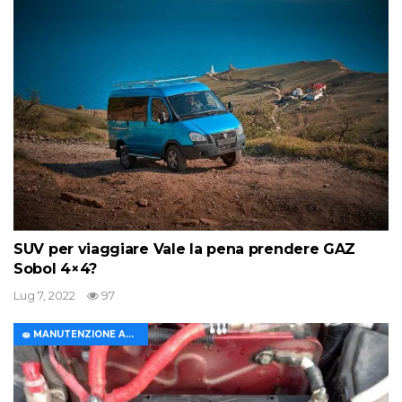
Batterie per auto GIGAWATT: recensioni,
descrizioni,…
Apr 24, 2022
89
PREV
PROSSIMA
1 di 418
Beliebte Kategorien
📝 Articoli
731
💰Acquisto auto
283