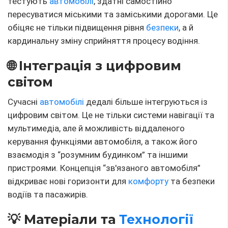
Інновації
не оминають і матеріали, з яких
створюються
автомобілі
. Використання нових,
легких та міцних матеріалів дозволяє покращити
енерго
ефективність
та
безпеку
автомобілів.
Виробники експериментують з різними сплавами,
композитними матеріалами, а також з новими
методами виробництва, такими як
3D-друк
.