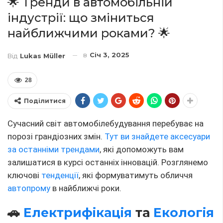
Електромобілі
перестали бути просто модним
трендом, вони стають невід'ємною частиною
автомобільного світу. Виробники зосереджують
свої зусилля на розробці електричних двигунів, а
також покращенні акумуляторних технологій, що
дозволяє збільшувати дальність пробігу на одній
зарядці. Екологічна
безпека
та скорочення викидів
CO2 стають пріоритетними напрямками для всієї
індустрії.
🚀
Автономне водіння
та ІІ 🤖
Інтеграція штучного інтелекту в
автомобільні
системи
– один із найважливіших трендів. Розробки
в області автономного водіння продовжують
набирати обертів, і вже зараз багато компаній
тестують
автомобілі
, здатні самостійно