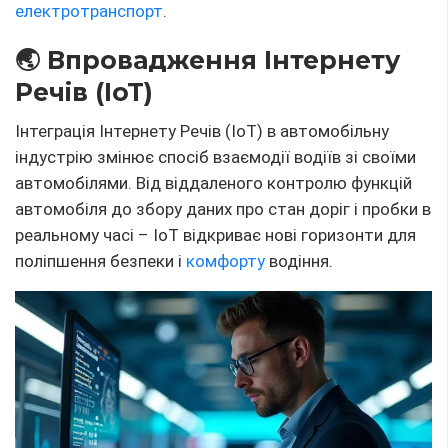
🤖 Розвиток штучного
інтелекту
Штучний інтелект
(ІІ) відіграє важливу роль у
розвитку автомобілів наступного покоління. Від
систем автономного водіння до розумних
асистентів, які можуть передбачати потреби водія
та пасажирів – ІІ не тільки підвищує
безпеку
, а й
робить керування більш інтуїтивним та приємним.
🚗
Розвиток Автономних
Транспортних Засобів
Автономні транспортні засоби продовжують