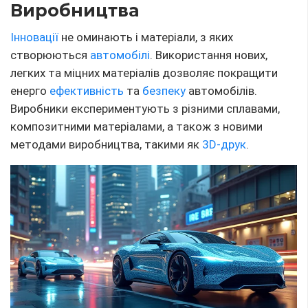
🌍 Стійке виробництво та
рециклінг
Важливим аспектом сучасної автомобільної
індустрії є стійке виробництво. Це включає
використання перероблених матеріалів, зниження
споживання води та енергії на виробничих лініях, а
також програми з утилізації автомобілів в кінці їх
життєвого циклу. Таким чином, індустрія прагне
мінімізації свого екологічного сліду.
📈
Персоналізація
та
Кастомізація
Зростання попиту на персоналізацію автомобілів
призводить до того, що виробники пропонують все