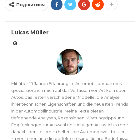
benötigen, wenden Sie sich gerne an:
lukas_muller@inform.com.de
.
ПОПЕРЕДНІЙ
НАСТУПНИЙ ЗАПИС
ЗАПИС
Автомобільні
датчики світла:
Які технології
рейтинг
роблять автомобіль
безпечнішим? 🚗💡
Вам Також Може Сподобатися
🧭 АВТОПОДОРОЖІ
🛡️ БЕЗПЕКА ТА КОМФОРТ