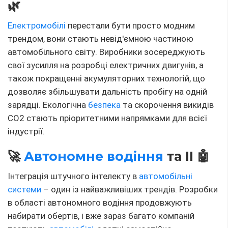
пересуватися міськими та заміськими дорогами. Це
обіцяє не тільки підвищення рівня
безпеки
, а й
кардинальну зміну сприйняття процесу водіння.
🌐 Інтеграція з цифровим
світом
Сучасні
автомобілі
дедалі більше інтегруються із
цифровим світом. Це не тільки системи навігації та
мультимедіа, але й можливість віддаленого
керування функціями автомобіля, а також його
взаємодія з “розумним будинком” та іншими
пристроями. Концепція “зв'язаного автомобіля”
відкриває нові горизонти для
комфорту
та безпеки
водіїв та пасажирів.
💡 Матеріали та
Технології
Виробництва