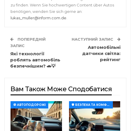
🎨🚗 Унікальні
🚗🔧 Прості кроки
автомобільні
для підвищення
маршрути для
оглядовості в
поціновувачів
автомобілі
мистецтва
🚀 АВТОІННОВАЦІЇ
🚀 АВТОІННОВАЦІЇ
Автомобільні
Як впливають
гаджети, які
кліматичні зміни на
спростять ваше
автомобільну
життя 🚗💡
індустрію 🌍🚗
ПОПЕРЕДНЯ
ДАЛІ