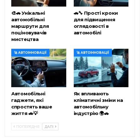
Messaggi Recenti
🧽 MANUTENZIONE AUTO
Diagnostica iniettori diesel: possibili
malfunzionamenti,…
Apr 11, 2022
144