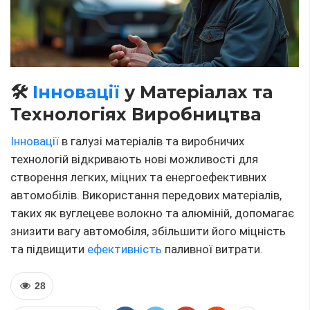
Lukas Müller
Mit über 10 Jahren Erfahrung im Automobiljournalismus
spezialisiere ich mich auf das Verfassen von Artikeln über
Autos, das Testen verschiedener Modelle, die Analyse
ihrer technischen Eigenschaften und die neuesten Trends
in der Automobilindustrie. Meine Texte bieten
tiefgehende Analysen, Rezensionen, Wartungstipps und
Empfehlungen zur Auswahl des richtigen Autos. Ich strebe
danach, den Lesern zu helfen, die Automobilwelt besser
zu verstehen und die perfekte Lösung für ihre Bedürfnisse
zu finden. Wenn Sie hochwertigen Content über Autos