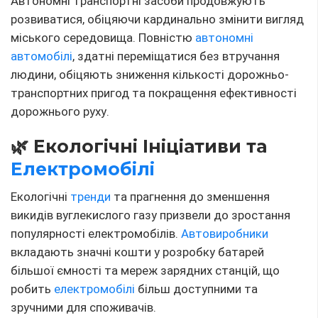
📈 Розвиток Системи
Спільного Використання
Автомобілів
Системи спільного використання автомобілів та
каршерингу
набирають популярність, пропонуючи
гнучкі та економічно вигідні рішення для міського
транспорту. Цей тренд сприяє зменшенню кількості
автомобілів на дорогах та зниженню рівня
забруднення навколишнього середовища.