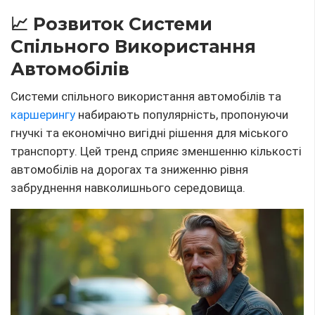
🛠
Інновації
у Матеріалах та
Технологіях Виробництва
Інновації
в галузі матеріалів та виробничих
технологій відкривають нові можливості для
створення легких, міцних та енергоефективних
автомобілів. Використання передових матеріалів,
таких як вуглецеве волокно та алюміній, допомагає
знизити вагу автомобіля, збільшити його міцність
та підвищити
ефективність
паливної витрати.
28
Поділитися