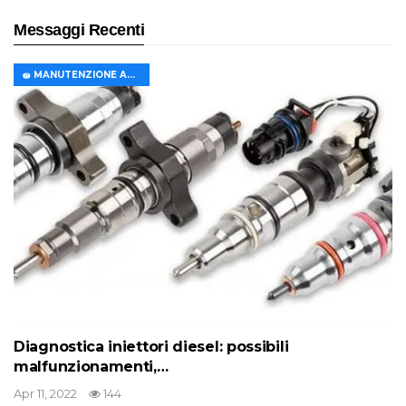
🚗 TEST DRIVE
Cosa c’è che non va nel Geely Tugella? Test
drive…
Lug 2, 2022
105
🛞 SOSPENSIONI E PNEUMATICI