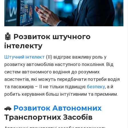
розвиватися, обіцяючи кардинально змінити вигляд
міського середовища. Повністю
автономні
автомобілі
, здатні переміщатися без втручання
людини, обіцяють зниження кількості дорожньо-
транспортних пригод та покращення ефективності
дорожнього руху.
🌿 Екологічні Ініціативи та
Електромобілі
Екологічні
тренди
та прагнення до зменшення
викидів вуглекислого газу призвели до зростання
популярності електромобілів.
Автовиробники
вкладають значні кошти у розробку батарей
більшої ємності та мереж зарядних станцій, що
робить
електромобілі
більш доступними та
зручними для споживачів.