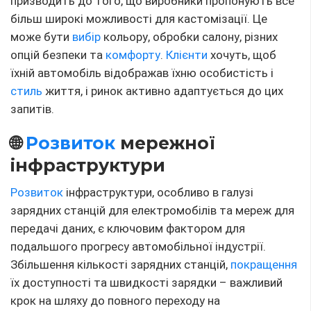
🌏 Впровадження Інтернету
Речів (IoT)
Інтеграція Інтернету Речів (IoT) в автомобільну
індустрію змінює спосіб взаємодії водіїв зі своїми
автомобілями. Від віддаленого контролю функцій
автомобіля до збору даних про стан доріг і пробки в
реальному часі – IoT відкриває нові горизонти для
поліпшення безпеки і
комфорту
водіння.