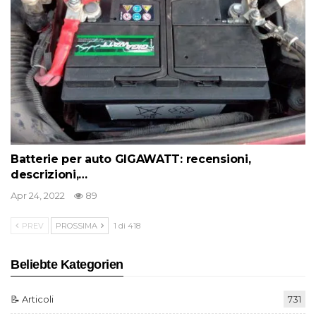
🛠️ Varie per auto
200
Catalogo auto
164
🚀 Innovazioni automobilistiche
161
🛡️ Sicurezza e comfort
156
🏆 Valutazione delle caratteristiche e del valore
144
🧽 Manutenzione auto
127
🔬 Tecnologie automobilistiche moderne
120
🧭 Viaggi in auto
85