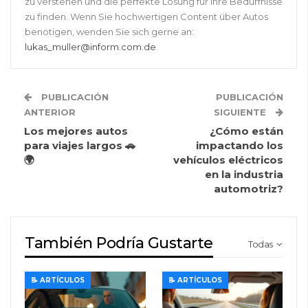
zu verstehen und die perfekte Lösung für ihre Bedürfnisse
zu finden. Wenn Sie hochwertigen Content über Autos
benötigen, wenden Sie sich gerne an:
lukas_muller@inform.com.de
.
PUBLICACIÓN
PUBLICACIÓN
ANTERIOR
SIGUIENTE
Los mejores autos
¿Cómo están
para viajes largos 🚗
impactando los
🌍
vehículos eléctricos
en la industria
automotriz?
También Podría Gustarte
Todas
📝 ARTÍCULOS
📝 ARTÍCULOS