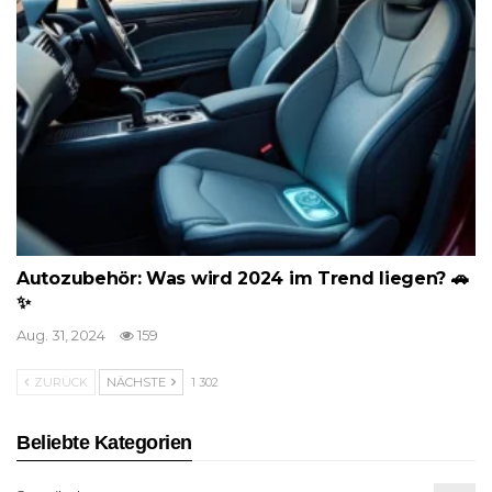
Autozubehör: Was wird 2024 im Trend liegen? 🚗
✨
Aug. 31, 2024
159
ZURÜCK
NÄCHSTE
1 302
Beliebte Kategorien