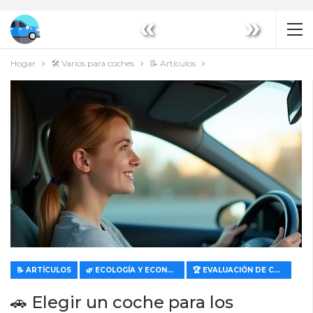
«
»
Hogar
🛠️ Varios para coches
📝 Artículos
📝 ARTÍCULOS
🌿 ECOLOGÍA Y ECONOMÍA
🏆 EVALUACIÓN DE CARACTERÍSTICAS Y VALOR
🚗 Elegir un coche para los