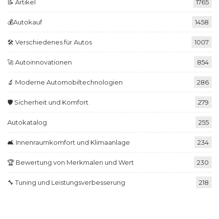
📝 Artikel
1765
💰Autokauf
1458
🛠️ Verschiedenes für Autos
1007
🚀 Autoinnovationen
854
🔬 Moderne Automobiltechnologien
286
🛡️ Sicherheit und Komfort
279
Autokatalog
255
🛋️ Innenraumkomfort und Klimaanlage
234
🏆 Bewertung von Merkmalen und Wert
230
🔧 Tuning und Leistungsverbesserung
218