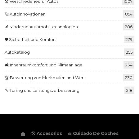
🛠️ Verschiedenes für Autos
1007
🚀 Autoinnovationen
854
🔬 Moderne Automobiltechnologien
286
🛡️ Sicherheit und Komfort
279
Autokatalog
255
🛋️ Innenraumkomfort und Klimaanlage
234
🏆 Bewertung von Merkmalen und Wert
230
🔧 Tuning und Leistungsverbesserung
218
🛠️ Accesorios
🧽 Cuidado De Coches