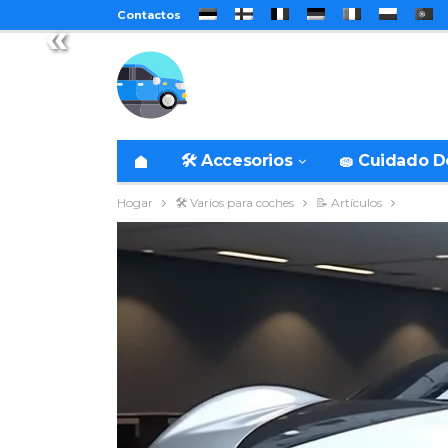
Contactos
«
🛠️ Accesorios
🧽 Cuidado 
Hogar
🛠️ Varios para coches
📝 Artículos