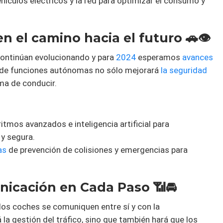
hículos eléctricos y la red para optimizar el consumo y
 en el camino hacia el futuro 🚗👁️
ntinúan evolucionando y para
2024
esperamos
avances
ón de funciones autónomas no sólo mejorará
la seguridad
ma de conducir.
ritmos avanzados e inteligencia artificial para
y segura.
as
de prevención de colisiones y emergencias para
icación en Cada Paso 📶🚘
los coches se comuniquen entre sí y con la
 la gestión del tráfico, sino que también hará que los