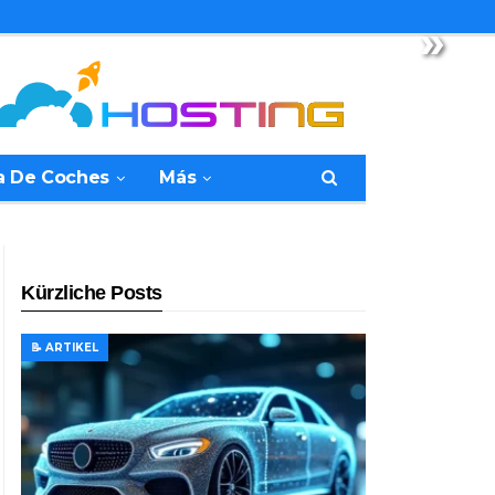
»
a De Coches
Más
Kürzliche Posts
📝 ARTIKEL