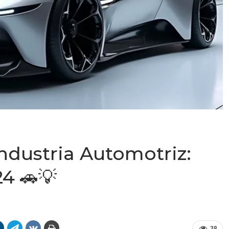
Industria Automotriz:
24 🚗💡
38