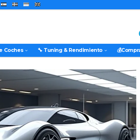
De Coches
🔧 Tuning & Rendimiento
💰Compr