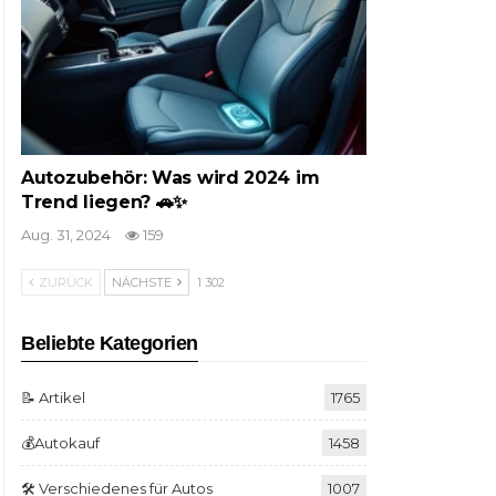
Autozubehör: Was wird 2024 im
Trend liegen? 🚗✨
Aug. 31, 2024
159
ZURÜCK
NÄCHSTE
1 302
Beliebte Kategorien
📝 Artikel
1765
💰Autokauf
1458
🛠️ Verschiedenes für Autos
1007