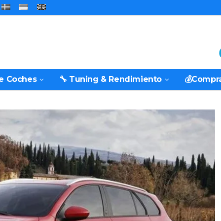
De Coches
🔧 Tuning & Rendimiento
💰Compr