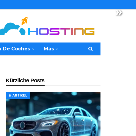
»
a De Coches
Más
Kürzliche Posts
📝 ARTIKEL