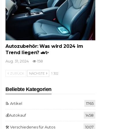
Autozubehör: Was wird 2024 im
Trend liegen? 🚗✨
Aug. 31, 2024
158
ZURÜCK
NÄCHSTE
1 302
Beliebte Kategorien
📝 Artikel
1765
💰Autokauf
1458
🛠️ Verschiedenes für Autos
1007