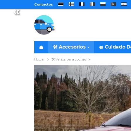
Contactos
«
🛠️ Accesorios
🧽 Cuidado 
Hogar
🛠️ Varios para coches