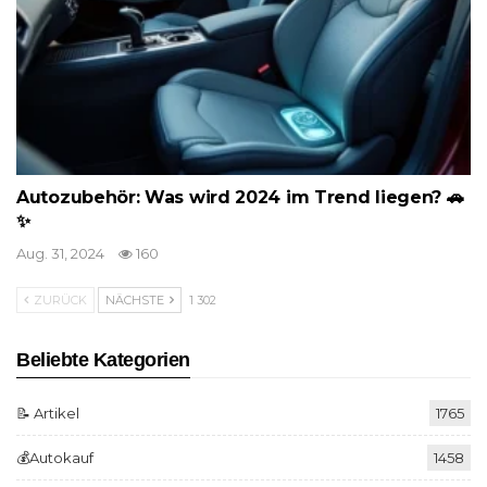
Autozubehör: Was wird 2024 im Trend liegen? 🚗
✨
Aug. 31, 2024
160
ZURÜCK
NÄCHSTE
1 302
Beliebte Kategorien
📝 Artikel
1765
💰Autokauf
1458