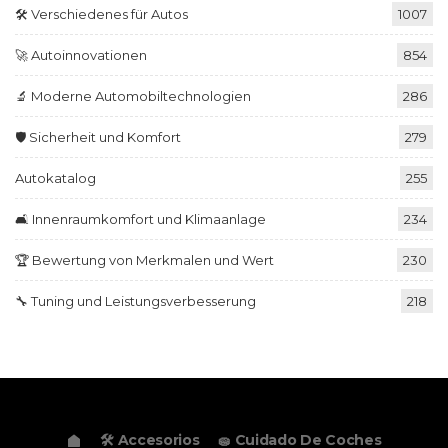
🛠️ Verschiedenes für Autos
1007
🚀 Autoinnovationen
854
🔬 Moderne Automobiltechnologien
286
🛡️ Sicherheit und Komfort
279
Autokatalog
255
🛋️ Innenraumkomfort und Klimaanlage
234
🏆 Bewertung von Merkmalen und Wert
230
🔧 Tuning und Leistungsverbesserung
218
🛠️ Accesorios
🧽 Cuidado De Coches