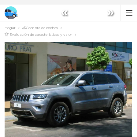
«
»
Hogar
💰Compra de coches
🏆 Evaluación de características y valor