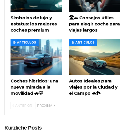
Símbolos de lujo y
🛣️🚗 Consejos útiles
estatus: los mejores
para elegir coche para
coches premium
viajes largos
📝 ARTÍCULOS
📝 ARTÍCULOS
Coches híbridos: una
Autos Ideales para
nueva mirada a la
Viajes por la Ciudad y
movilidad 🚗💡
el Campo 🚗🏞️
ANTERIOR
PRÓXIMA
Kürzliche Posts