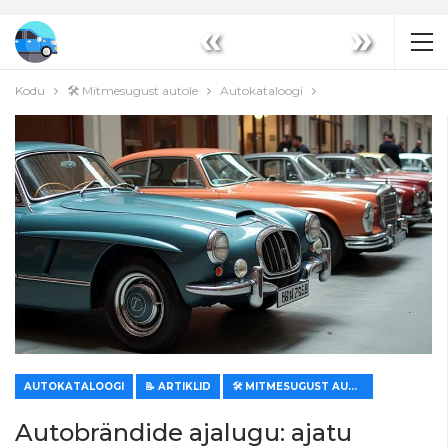
«
»
Kodu
🛠️ Mitmesugust autole
Autokataloogi
AUTOKATALOOGI
📝 ARTIKLID
🛠️ MITMESUGUST AUTOLE
Autobrändide ajalugu: ajatu