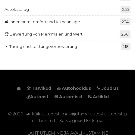
Autokatalog
255
🛋️ Innenraumkomfort und Klimaanlage
234
🏆 Bewertung von Merkmalen und Wert
230
🔧 Tuning und Leistungsverbesserung
218
🛠️ Tarvikud
🧽 Autohooldus
🔧 Jõudlus
💰Autoost
🧭 Autoreisid
📝 Artiklid
© 2026 - 🚙 Kõik autodest, me kirjutame uutest autodest ja
mitte ainult | Kõik õigused kaitstud.
LAHTIÜTLEMINE JA AVALIKUSTAMINE