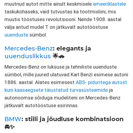
muutnud autot mitte ainult keskmisele
ameeriklastele
taskukohaseks, vaid tutvustas ka tootmisliini, mis
muutis tööstuses revolutsiooni. Nende 1908. aastal
välja antud mudel T on jätkuvalt autotööstuse
uuenduste
sümbol.
Mercedes-Benz
: elegants ja
uuenduslikkus
🌟🚗
Mercedes-Benz on luksuse ja tehniliste uuenduste
sümbol, mille juured ulatuvad Karl Benzi esimese autoni
1886. aastal. Alates esimesest
ABS- piduritega autost
kuni kaasaegsete täiustatud
turvasüsteemide
ja
autonoomse sõiduga mudeliteni on Mercedes-Benz
jätkuvalt autotööstuse esirinnas.
BMW
: stiili ja jõudluse kombinatsioon
🚘✨