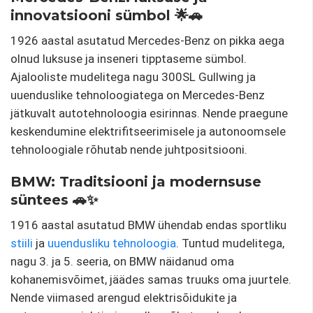
innovatsiooni sümbol 🌟🚗
1926 aastal asutatud Mercedes-Benz on pikka aega
olnud luksuse ja inseneri tipptaseme sümbol.
Ajalooliste mudelitega nagu 300SL Gullwing ja
uuenduslike tehnoloogiatega on Mercedes-Benz
jätkuvalt autotehnoloogia esirinnas. Nende praegune
keskendumine elektrifitseerimisele ja autonoomsele
tehnoloogiale rõhutab nende juhtpositsiooni.
BMW: Traditsiooni ja modernsuse
süntees 🚗✨
1916 aastal asutatud BMW ühendab endas sportliku
stiili
ja
uuendusliku tehnoloogia
. Tuntud mudelitega,
nagu 3. ja 5. seeria, on BMW näidanud oma
kohanemisvõimet, jäädes samas truuks oma juurtele.
Nende viimased arengud elektrisõidukite ja