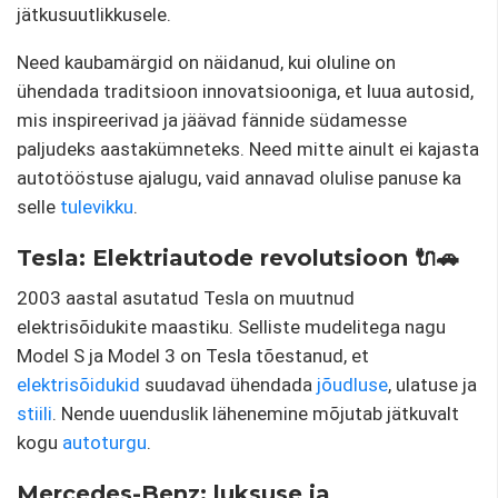
jätkusuutlikkusele.
Need kaubamärgid on näidanud, kui oluline on
ühendada traditsioon innovatsiooniga, et luua autosid,
mis inspireerivad ja jäävad fännide südamesse
paljudeks aastakümneteks. Need mitte ainult ei kajasta
autotööstuse ajalugu, vaid annavad olulise panuse ka
selle
tulevikku
.
Tesla: Elektriautode revolutsioon 🔌🚗
2003 aastal asutatud Tesla on muutnud
elektrisõidukite maastiku. Selliste mudelitega nagu
Model S ja Model 3 on Tesla tõestanud, et
elektrisõidukid
suudavad ühendada
jõudluse
, ulatuse ja
stiili
. Nende uuenduslik lähenemine mõjutab jätkuvalt
kogu
autoturgu
.
Mercedes-Benz: luksuse ja