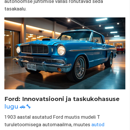
autonoomse juhtimise vallas rõhutavad seda
tasakaalu.
Ford: Innovatsiooni ja taskukohasuse
lugu 🚗🔧
1903 aastal asutatud Ford muutis mudeli T
turuletoomisega automaailma, muutes
autod