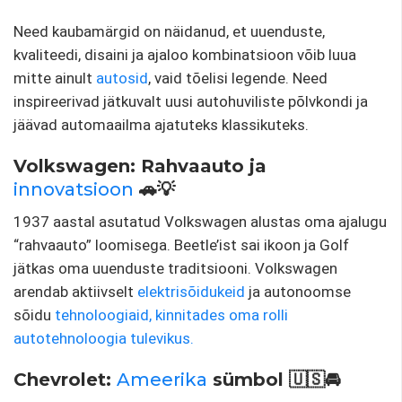
Need kaubamärgid on näidanud, et uuenduste,
kvaliteedi, disaini ja ajaloo kombinatsioon võib luua
mitte ainult
autosid
, vaid tõelisi legende. Need
inspireerivad jätkuvalt uusi autohuviliste põlvkondi ja
jäävad automaailma ajatuteks klassikuteks.
Volkswagen: Rahvaauto ja
innovatsioon
🚗💡
1937 aastal asutatud Volkswagen alustas oma ajalugu
“rahvaauto” loomisega. Beetle’ist sai ikoon ja Golf
jätkas oma uuenduste traditsiooni. Volkswagen
arendab aktiivselt
elektrisõidukeid
ja autonoomse
sõidu
tehnoloogiaid, kinnitades oma rolli
autotehnoloogia tulevikus.
Chevrolet:
Ameerika
sümbol 🇺🇸🚘