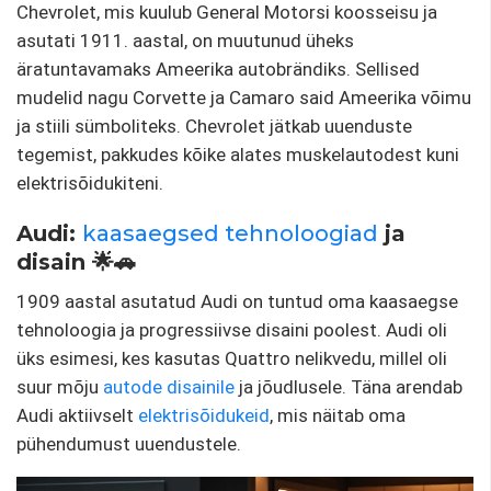
Chevrolet, mis kuulub General Motorsi koosseisu ja
asutati 1911. aastal, on muutunud üheks
äratuntavamaks Ameerika autobrändiks. Sellised
mudelid nagu Corvette ja Camaro said Ameerika võimu
ja stiili sümboliteks. Chevrolet jätkab uuenduste
tegemist, pakkudes kõike alates muskelautodest kuni
elektrisõidukiteni.
Audi:
kaasaegsed tehnoloogiad
ja
disain 🌟🚗
1909 aastal asutatud Audi on tuntud oma kaasaegse
tehnoloogia ja progressiivse disaini poolest. Audi oli
üks esimesi, kes kasutas Quattro nelikvedu, millel oli
suur mõju
autode disainile
ja jõudlusele. Täna arendab
Audi aktiivselt
elektrisõidukeid
, mis näitab oma
pühendumust uuendustele.