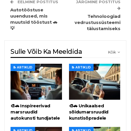
EELMINE POSTITUS
JÄRGMINE POSTITUS
Autotööstuse
uuendused, mis
Tehnoloogiad
muutsid tööstust 🚗
vedrustussüsteemi
💡
täiustamiseks
Sulle Võib Ka Meeldida
Kõik
📝 ARTIKLID
📝 ARTIKLID
🎨🚗 Inspireerivad
🎨🚗 Unikaalsed
marsruudid
sõidumarsruudid
autokunsti tundjatele
kunstisõpradele
📝 ARTIKLID
📝 ARTIKLID