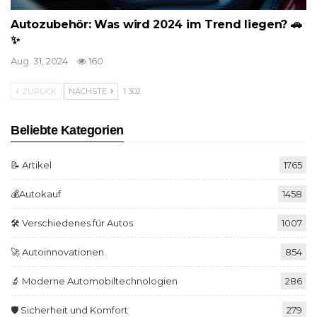
Autozubehör: Was wird 2024 im Trend liegen? 🚗
✨
Aug. 31, 2024
160
ZURÜCK
NÄCHSTE
1 302
Beliebte Kategorien
📝 Artikel
1765
💰Autokauf
1458
🛠️ Verschiedenes für Autos
1007
🚀 Autoinnovationen
854
🔬 Moderne Automobiltechnologien
286
🛡️ Sicherheit und Komfort
279