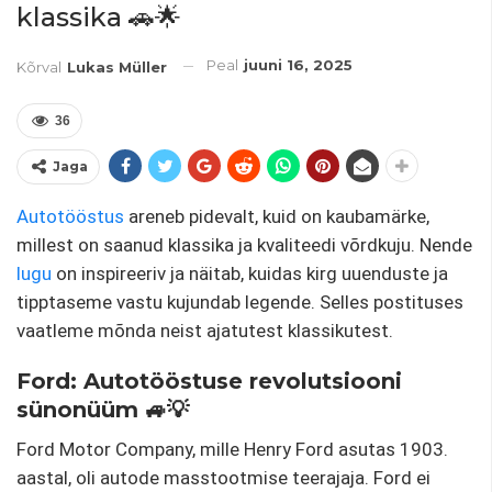
klassika 🚗🌟
Peal
juuni 16, 2025
Kõrval
Lukas Müller
36
Jaga
Autotööstus
areneb pidevalt, kuid on kaubamärke,
millest on saanud klassika ja kvaliteedi võrdkuju. Nende
lugu
on inspireeriv ja näitab, kuidas kirg uuenduste ja
tipptaseme vastu kujundab legende. Selles postituses
vaatleme mõnda neist ajatutest klassikutest.
Ford: Autotööstuse revolutsiooni
sünonüüm 🚙💡
Ford Motor Company, mille Henry Ford asutas 1903.
aastal, oli autode masstootmise teerajaja. Ford ei