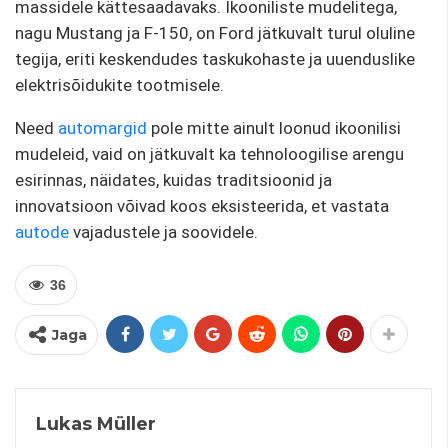
massidele kättesaadavaks. Ikooniliste mudelitega,
nagu Mustang ja F-150, on Ford jätkuvalt turul oluline
tegija, eriti keskendudes taskukohaste ja uuenduslike
elektrisõidukite tootmisele.
Need
automargid
pole mitte ainult loonud ikoonilisi
mudeleid, vaid on jätkuvalt ka tehnoloogilise arengu
esirinnas, näidates, kuidas traditsioonid ja
innovatsioon võivad koos eksisteerida, et vastata
autode
vajadustele ja soovidele.
36
Jaga
Lukas Müller