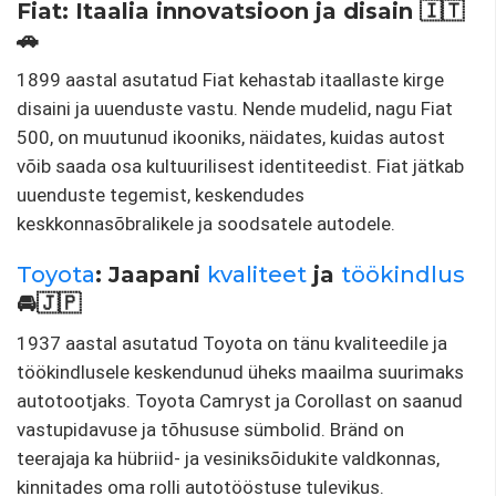
Fiat: Itaalia innovatsioon ja disain 🇮🇹
🚗
1899 aastal asutatud Fiat kehastab itaallaste kirge
disaini ja uuenduste vastu. Nende mudelid, nagu Fiat
500, on muutunud ikooniks, näidates, kuidas autost
võib saada osa kultuurilisest identiteedist. Fiat jätkab
uuenduste tegemist, keskendudes
keskkonnasõbralikele ja soodsatele autodele.
Toyota
: Jaapani
kvaliteet
ja
töökindlus
🚘🇯🇵
1937 aastal asutatud Toyota on tänu kvaliteedile ja
töökindlusele keskendunud üheks maailma suurimaks
autotootjaks. Toyota Camryst ja Corollast on saanud
vastupidavuse ja tõhususe sümbolid. Bränd on
teerajaja ka hübriid- ja vesiniksõidukite valdkonnas,
kinnitades oma rolli autotööstuse tulevikus.