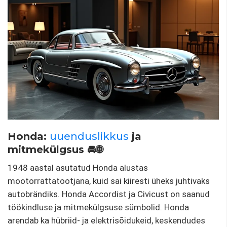
Honda:
uuenduslikkus
ja
mitmekülgsus 🚘🌐
1948 aastal asutatud Honda alustas
mootorrattatootjana, kuid sai kiiresti üheks juhtivaks
autobrändiks. Honda Accordist ja Civicust on saanud
töökindluse ja mitmekülgsuse sümbolid. Honda
arendab ka hübriid- ja elektrisõidukeid, keskendudes