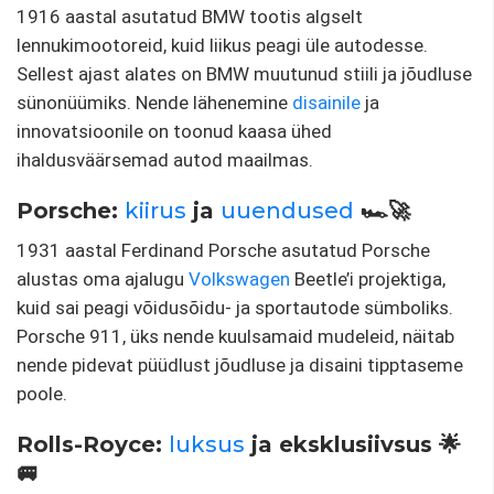
1916 aastal asutatud BMW tootis algselt
lennukimootoreid, kuid liikus peagi üle autodesse.
Sellest ajast alates on BMW muutunud stiili ja jõudluse
sünonüümiks. Nende lähenemine
disainile
ja
innovatsioonile on toonud kaasa ühed
ihaldusväärsemad autod maailmas.
Porsche:
kiirus
ja
uuendused
🏎️🚀
1931 aastal Ferdinand Porsche asutatud Porsche
alustas oma ajalugu
Volkswagen
Beetle’i projektiga,
kuid sai peagi võidusõidu- ja sportautode sümboliks.
Porsche 911, üks nende kuulsamaid mudeleid, näitab
nende pidevat püüdlust jõudluse ja disaini tipptaseme
poole.
Rolls-Royce:
luksus
ja eksklusiivsus 🌟
🚐