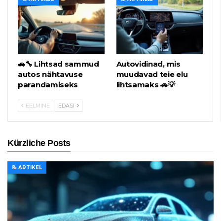
🚗🔧 Lihtsad sammud
Autovidinad, mis
autos nähtavuse
muudavad teie elu
parandamiseks
lihtsamaks 🚗💡
EELMINE
EDASI
Kürzliche Posts
📝 ARTIKEL