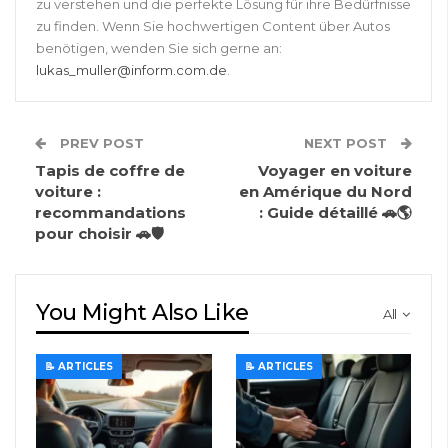
zu verstehen und die perfekte Lösung für ihre Bedürfnisse
zu finden. Wenn Sie hochwertigen Content über Autos
benötigen, wenden Sie sich gerne an:
lukas_muller@inform.com.de
.
PREV POST
NEXT POST
Tapis de coffre de
Voyager en voiture
voiture :
en Amérique du Nord
recommandations
: Guide détaillé 🚗🌎
pour choisir 🚗🛡️
You Might Also Like
All
📝 ARTICLES
📝 ARTICLES