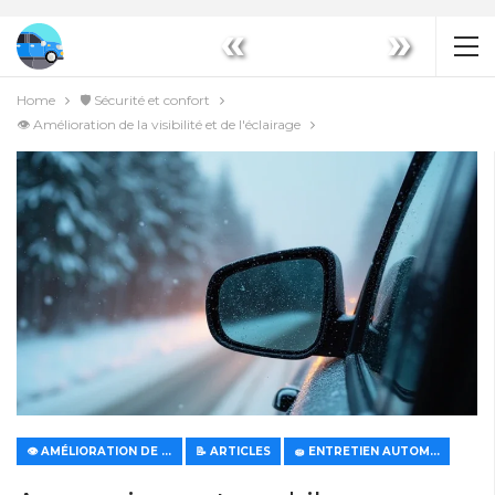
«
»
Home
🛡️ Sécurité et confort
👁️ Amélioration de la visibilité et de l'éclairage
👁️ AMÉLIORATION DE LA VISIBILITÉ ET DE L'ÉCLAIRAGE
📝 ARTICLES
🧽 ENTRETIEN AUTOMOBILE