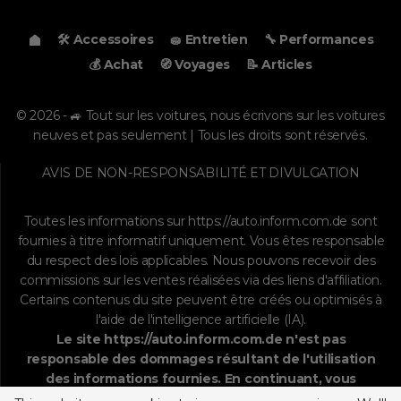
🛠️ Accessoires
🧽 Entretien
🔧 Performances
💰 Achat
🧭 Voyages
📝 Articles
© 2026 - 🚙 Tout sur les voitures, nous écrivons sur les voitures
neuves et pas seulement | Tous les droits sont réservés.
AVIS DE NON-RESPONSABILITÉ ET DIVULGATION
Toutes les informations sur
https://auto.inform.com.de
sont
fournies à titre informatif uniquement. Vous êtes responsable
du respect des lois applicables. Nous pouvons recevoir des
commissions sur les ventes réalisées via des liens d'affiliation.
Certains contenus du site peuvent être créés ou optimisés à
l'aide de l'intelligence artificielle (IA).
Le site
https://auto.inform.com.de
n'est pas
responsable des dommages résultant de l'utilisation
des informations fournies. En continuant, vous
acceptez la
clause de non-responsabilité
, la
politique