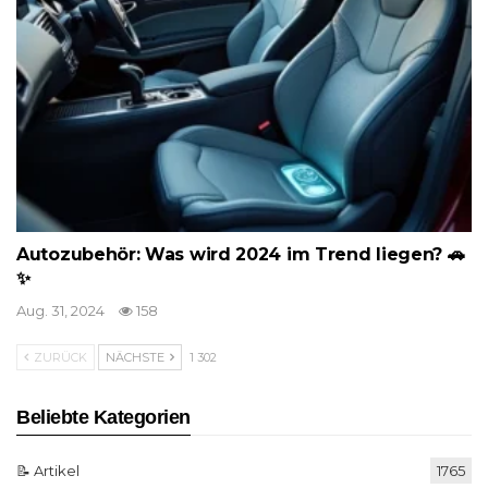
Autozubehör: Was wird 2024 im Trend liegen? 🚗
✨
Aug. 31, 2024
158
ZURÜCK
NÄCHSTE
1 302
Beliebte Kategorien
📝 Artikel
1765