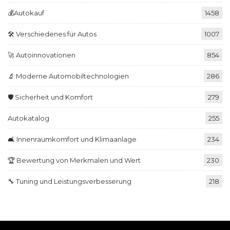
💰Autokauf
1458
🛠️ Verschiedenes für Autos
1007
🚀 Autoinnovationen
854
🔬 Moderne Automobiltechnologien
286
🛡️ Sicherheit und Komfort
279
Autokatalog
255
🛋️ Innenraumkomfort und Klimaanlage
234
🏆 Bewertung von Merkmalen und Wert
230
🔧 Tuning und Leistungsverbesserung
218