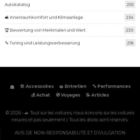
Autokatalog
255
🛋️ Innenraumkomfort und Klimaanlage
234
🏆 Bewertung von Merkmalen und Wert
230
🔧 Tuning und Leistungsverbesserung
218
🛠️ Accessoires
🧽 Entretien
🔧 Performances
💰 Achat
🧭 Voyages
📝 Articles
© 2026 - 🚙 Tout sur les voitures, nous écrivons sur les voitures
neuves et pas seulement | Tous les droits sont réservés.
AVIS DE NON-RESPONSABILITÉ ET DIVULGATION