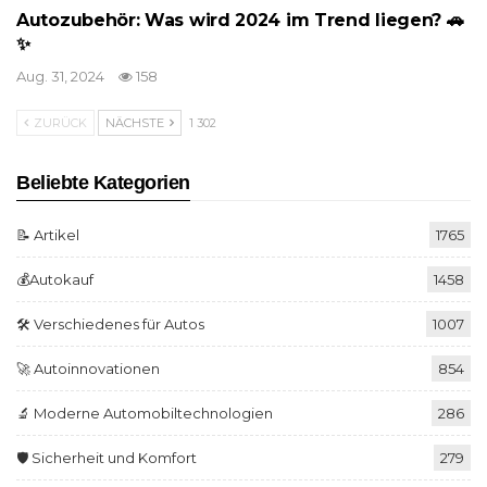
Autozubehör: Was wird 2024 im Trend liegen? 🚗
✨
Aug. 31, 2024
158
ZURÜCK
NÄCHSTE
1 302
Beliebte Kategorien
📝 Artikel
1765
💰Autokauf
1458
🛠️ Verschiedenes für Autos
1007
🚀 Autoinnovationen
854
🔬 Moderne Automobiltechnologien
286
🛡️ Sicherheit und Komfort
279