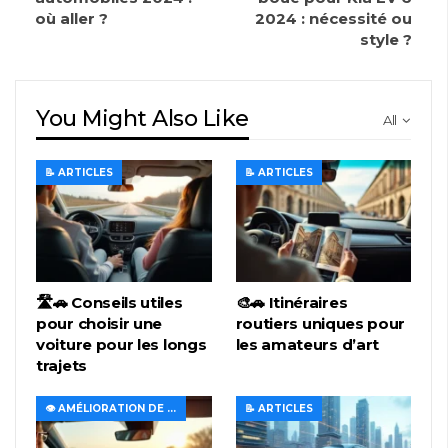
où aller ?
2024 : nécessité ou
style ?
You Might Also Like
All
📝 ARTICLES
📝 ARTICLES
🛣️🚗 Conseils utiles
🎨🚗 Itinéraires
pour choisir une
routiers uniques pour
voiture pour les longs
les amateurs d’art
trajets
👁️ AMÉLIORATION DE LA VISIBILITÉ ET DE L'ÉCLAIRAGE
📝 ARTICLES