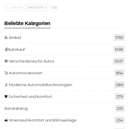
ZURÜCK
NÄCHSTE
1 302
Beliebte Kategorien
📝 Artikel
1765
💰Autokauf
1458
🛠️ Verschiedenes für Autos
1007
🚀 Autoinnovationen
854
🔬 Moderne Automobiltechnologien
286
🛡️ Sicherheit und Komfort
279
Autokatalog
255
🛋️ Innenraumkomfort und Klimaanlage
234