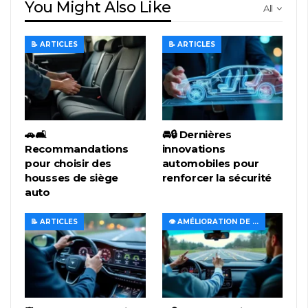
You Might Also Like
All
📝 ARTICLES
📝 ARTICLES
🚗🛋️
🚘🔒 Dernières
Recommandations
innovations
pour choisir des
automobiles pour
housses de siège
renforcer la sécurité
auto
📝 ARTICLES
👁️ AMÉLIORATION DE LA VISIBILITÉ ET DE L'ÉCLAIRAGE