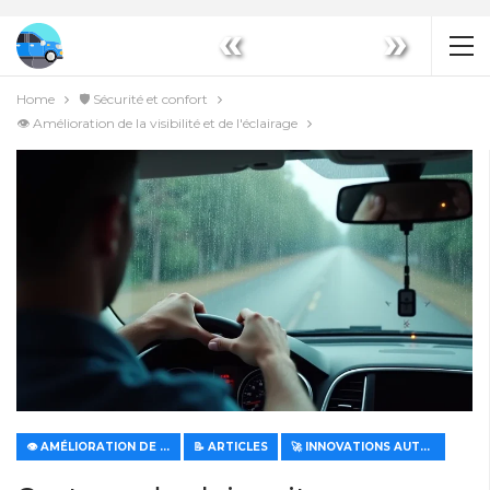
«
»
Home
🛡️ Sécurité et confort
👁️ Amélioration de la visibilité et de l'éclairage
👁️ AMÉLIORATION DE LA VISIBILITÉ ET DE L'ÉCLAIRAGE
📝 ARTICLES
🚀 INNOVATIONS AUTOMOBILES