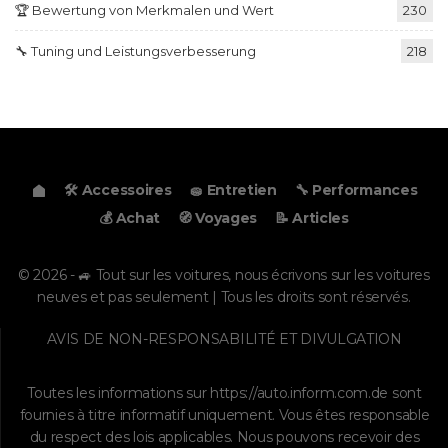
🏆 Bewertung von Merkmalen und Wert
230
🔧 Tuning und Leistungsverbesserung
218
🛠️ Accessoires
🧽 Entretien
🔧 Performances
💰 Achat
🧭 Voyages
📝 Articles
© 2026 - 🚙 Tout sur les voitures, nous écrivons sur les voitures
neuves et pas seulement | Tous les droits sont réservés.
AVIS DE NON-RESPONSABILITÉ ET DIVULGATION
Toutes les informations sur
https://auto.inform.com.de
sont
fournies à titre informatif uniquement. Vous êtes responsable
du respect des lois applicables. Nous pouvons recevoir des